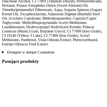
Diacetone Alcohol, CI 77891 (Titanium Dioxid), Perfluorodecalin,
Hexanal, Prunus Amygdalus Dulcis (Sweet Almond) Oil,
Trimethylpentanediyl Dibenzoate, Aqua, Argania Spinosa (Argan)
Kernel Oil, Tocopherylacetat, Adansonia Digitata (Baobab) Seed
Oil, Acrylates Copolymer, Methylpropanediol, Caprylic/Capric
Triglyceride, Methylthiopropylamido Acetyl Methionine,
Laurdimonium, Hydroxypropyl Hydrolyzed Keratin, Pistacia
Lentiscus (Mastic) Gum, Butylene Glycol, CI 77499 (Iron Oxide),
CI 19140 (Yellow 5 Lake), CI 77499 (Iron Oxide), Acetyl
Methionine, Panthenol, Viola Odorata Extract, Phenoxyethanol,
Euterpe Oleracea Fruit Extract
Dostępne w sklepie Cosmeterie
Pasujące produkty