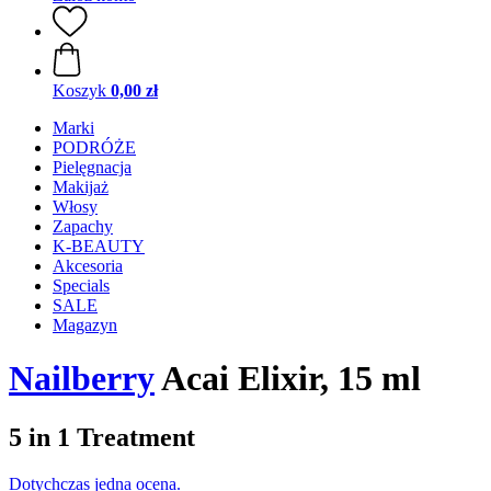
Koszyk
0,00 zł
Marki
PODRÓŻE
Pielęgnacja
Makijaż
Włosy
Zapachy
K-BEAUTY
Akcesoria
Specials
SALE
Magazyn
Nailberry
Acai Elixir, 15 ml
5 in 1 Treatment
Dotychczas jedna ocena.