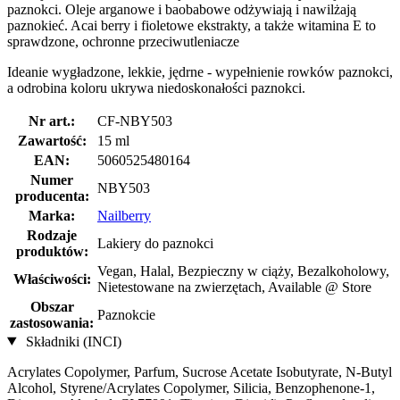
paznokci. Oleje arganowe i baobabowe odżywiają i nawilżają
paznokieć. Acai berry i fioletowe ekstrakty, a także witamina E to
sprawdzone, ochronne przeciwutleniacze
Ideanie wygładzone, lekkie, jędrne - wypełnienie rowków paznokci,
a odrobina koloru ukrywa niedoskonałości paznokci.
Nr art.:
CF-NBY503
Zawartość:
15 ml
EAN:
5060525480164
Numer
NBY503
producenta:
Marka:
Nailberry
Rodzaje
Lakiery do paznokci
produktów:
Vegan, Halal, Bezpieczny w ciąży, Bezalkoholowy,
Właściwości:
Nietestowane na zwierzętach, Available @ Store
Obszar
Paznokcie
zastosowania:
Składniki (INCI)
Acrylates Copolymer, Parfum, Sucrose Acetate Isobutyrate, N-Butyl
Alcohol, Styrene/Acrylates Copolymer, Silicia, Benzophenone-1,