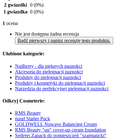
2 gwiazdki
0
(0%)
1 gwiazdka
0
(0%)
1
ocena
Nie jest dostępna żadna recenzja
Bądź pierwszy i napisz recenzję tego produktu.
Ulubione kategorie:
Nailberry - dla pięknych paznokci
Akcesoria do pielęgnacji paznokci
Produkty do pielęgnacji paznokci
Produkty i kosmetyki do pielęgnacji paznokci
Narzędzia do perfekcyjnej pielęgnacji paznokci
Odkryj Cosmeterie:
RMS Beauty
nuud Starter Pack
GOLDWELL Nuwave Balancing Cream
RMS Beauty "un" cover-up cream foundation
Seiferei Zapach do pomieszczeń "szarmancki"