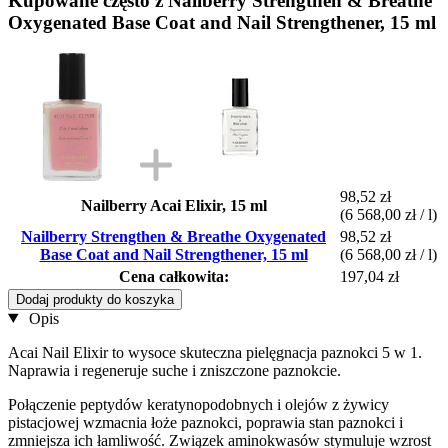
Kupowane często z Nailberry Strengthen & Breathe
Oxygenated Base Coat and Nail Strengthener, 15 ml
98,52 zł
Nailberry Acai Elixir, 15 ml
(6 568,00 zł / l)
Nailberry Strengthen & Breathe Oxygenated
98,52 zł
Base Coat and Nail Strengthener, 15 ml
(6 568,00 zł / l)
Cena całkowita:
197,04 zł
Dodaj produkty do koszyka
Opis
Acai Nail Elixir to wysoce skuteczna pielęgnacja paznokci 5 w 1.
Naprawia i regeneruje suche i zniszczone paznokcie.
Połączenie peptydów keratynopodobnych i olejów z żywicy
pistacjowej wzmacnia łoże paznokci, poprawia stan paznokci i
zmniejsza ich łamliwość. Związek aminokwasów stymuluje wzrost