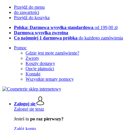
Przejdź do menu
do zawartości
Przejdź do koszyka
Polska: Darmowa wysyłka standardowa
od 199,00 zł
Darmowa wysyłka zwrotna
Co najmniej 1 darmowa próbka
do każdego zamówienia
Pomoc
Gdzie jest moje zamówienie?
Zwroty
Koszty dostawy
Opcje płatności
Kontakt
Wszystkie tematy pomocy
Zaloguj się
Zaloguj się teraz
Jesteś tu
po raz pierwszy?
Załóż konto