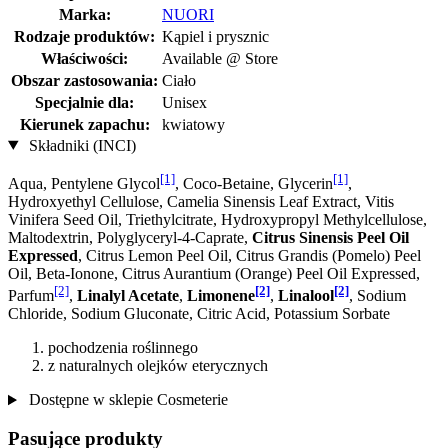
Marka:
NUORI
Rodzaje produktów:
Kąpiel i prysznic
Właściwości:
Available @ Store
Obszar zastosowania:
Ciało
Specjalnie dla:
Unisex
Kierunek zapachu:
kwiatowy
Składniki (INCI)
[1]
[1]
Aqua, Pentylene Glycol
, Coco-Betaine, Glycerin
,
Hydroxyethyl Cellulose, Camelia Sinensis Leaf Extract, Vitis
Vinifera Seed Oil, Triethylcitrate, Hydroxypropyl Methylcellulose,
Maltodextrin, Polyglyceryl-4-Caprate,
Citrus Sinensis Peel Oil
Expressed
, Citrus Lemon Peel Oil, Citrus Grandis (Pomelo) Peel
Oil, Beta-Ionone, Citrus Aurantium (Orange) Peel Oil Expressed,
[2]
[2]
[2]
Parfum
,
Linalyl Acetate
,
Limonene
,
Linalool
, Sodium
Chloride, Sodium Gluconate, Citric Acid, Potassium Sorbate
pochodzenia roślinnego
z naturalnych olejków eterycznych
Dostępne w sklepie Cosmeterie
Pasujące produkty