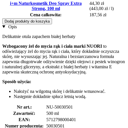
i+m Naturkosmetik Deo Spray Extra
44,30 zł
Strong, 100 ml
(443,00 zł / l)
Cena całkowita:
187,56 zł
Dodaj produkty do koszyka
Opis
Delikatnie otula zapachem białej herbaty
Wzbogacony żel do mycia rąk i ciała marki
NUORI
to
odświeżający żel do mycia rąk i ciała, który dokładnie oczyszcza
skórę, nie wysuszając jej. Naturalna i bezsiarczanowa formuła
zapewnia długotrwałe odżywienie dzięki olejowi z pestek winogron
i naturalnej gliceryny, a ekstrakt z białej herbaty i witamina E
zapewnia skuteczną ochronę antyoksydacyjną.
Sposób użycia:
Nałożyć na wilgotną skórę i delikatnie wmasować.
Następnie dokładnie spłucz letnią wodą.
Nr art.:
NU-50030501
Zawartość:
500 ml
EAN:
5712798000401
Numer producenta:
50030501