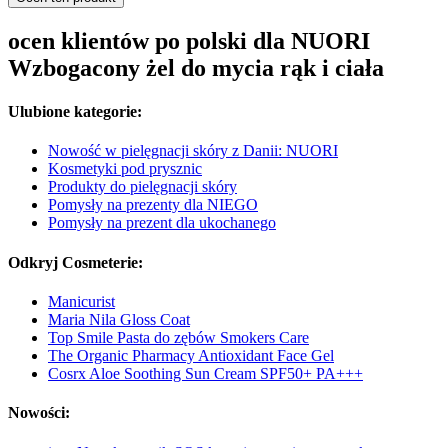
ocen klientów po polski dla NUORI
Wzbogacony żel do mycia rąk i ciała
Ulubione kategorie:
Nowość w pielęgnacji skóry z Danii: NUORI
Kosmetyki pod prysznic
Produkty do pielęgnacji skóry
Pomysły na prezenty dla NIEGO
Pomysły na prezent dla ukochanego
Odkryj Cosmeterie:
Manicurist
Maria Nila Gloss Coat
Top Smile Pasta do zębów Smokers Care
The Organic Pharmacy Antioxidant Face Gel
Cosrx Aloe Soothing Sun Cream SPF50+ PA+++
Nowości: