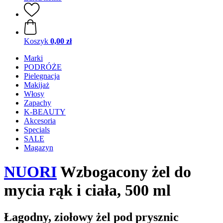
Koszyk
0,00 zł
Marki
PODRÓŻE
Pielęgnacja
Makijaż
Włosy
Zapachy
K-BEAUTY
Akcesoria
Specials
SALE
Magazyn
NUORI
Wzbogacony żel do
mycia rąk i ciała, 500 ml
Łagodny, ziołowy żel pod prysznic