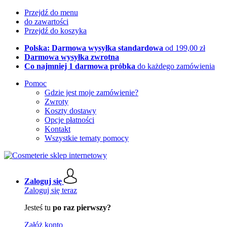
Przejdź do menu
do zawartości
Przejdź do koszyka
Polska: Darmowa wysyłka standardowa
od 199,00 zł
Darmowa wysyłka zwrotna
Co najmniej 1 darmowa próbka
do każdego zamówienia
Pomoc
Gdzie jest moje zamówienie?
Zwroty
Koszty dostawy
Opcje płatności
Kontakt
Wszystkie tematy pomocy
Zaloguj się
Zaloguj się teraz
Jesteś tu
po raz pierwszy?
Załóż konto