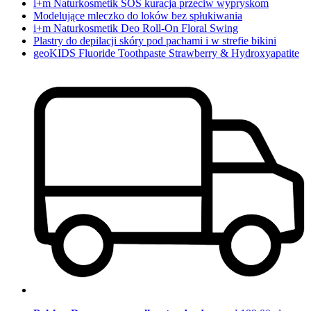
i+m Naturkosmetik SOS kuracja przeciw wypryskom
Modelujące mleczko do loków bez spłukiwania
i+m Naturkosmetik Deo Roll-On Floral Swing
Plastry do depilacji skóry pod pachami i w strefie bikini
geoKIDS Fluoride Toothpaste Strawberry & Hydroxyapatite