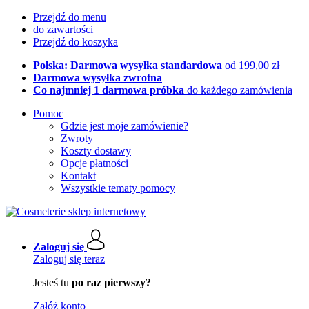
Przejdź do menu
do zawartości
Przejdź do koszyka
Polska: Darmowa wysyłka standardowa
od 199,00 zł
Darmowa wysyłka zwrotna
Co najmniej 1 darmowa próbka
do każdego zamówienia
Pomoc
Gdzie jest moje zamówienie?
Zwroty
Koszty dostawy
Opcje płatności
Kontakt
Wszystkie tematy pomocy
Zaloguj się
Zaloguj się teraz
Jesteś tu
po raz pierwszy?
Załóż konto