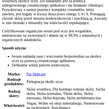
wrażliwej okolicy oczu. Żel nakładany jest za pomocą
zintegrowanego ceramicznego aplikatora i ma działanie chłodzące.
Pozyskiwany z nasion pszenicy kompleks ceramidów, który
zawiera, jest bogaty w kwasy tłuszczowe omega 3, 6 i 9. Pomagają
chronić skórę przed stresem środowiskowym i nawilżają ją. Zawarty
w nim ekstrakt z shisandry ma właściwości uspokajające.
Certyfikowane organiczne serum pod oczy jest wegańskie,
nietestowane na zwierzętach i składa się w 99,9% z naturalnych i
organicznych składników.
Sposób użycia:
Serum nakładaj rano i wieczorem bezpośrednio na okolice
oczu za pomocą ceramicznego aplikatora.
Delikatnie wklep palcem serdecznym.
Marka:
Pai Skincare
Rodzaje
Pielegnacja okolic oczu
produktów:
Skóra wrażliwa, Dla każdego rodzaju skóry, Sucha
Rodzaj
skóra, Skóra normalna, Tłusta skóra, Skóra
skóry:
mieszana, Skóra dojrzała, Skóra problematyczna
Vegan, Wolne od oleju mineralnego, Nietestowane
Właściwości:
na zwierzętach, Nawilżający