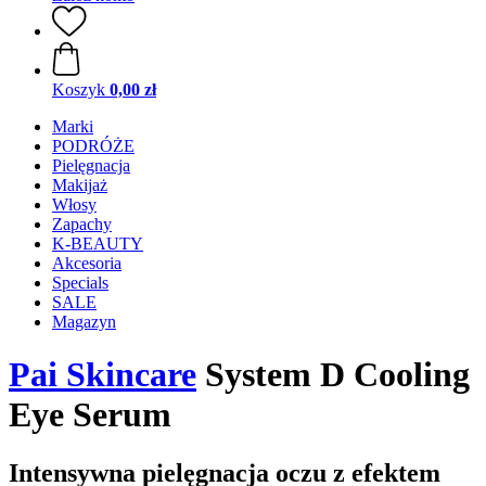
Koszyk
0,00 zł
Marki
PODRÓŻE
Pielęgnacja
Makijaż
Włosy
Zapachy
K-BEAUTY
Akcesoria
Specials
SALE
Magazyn
Pai Skincare
System D Cooling
Eye Serum
Intensywna pielęgnacja oczu z efektem