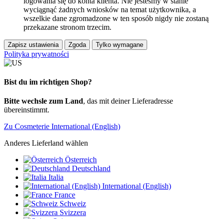
logowania się do konta klienta. Nie jesteśmy w stanie
wyciągnąć żadnych wniosków na temat użytkownika, a
wszelkie dane zgromadzone w ten sposób nigdy nie zostaną
przekazane stronom trzecim.
Zapisz ustawienia
Zgoda
Tylko wymagane
Polityka prywatności
Bist du im richtigen Shop?
Bitte wechsle zum Land
, das mit deiner Lieferadresse
übereinstimmt.
Zu Cosmeterie International (English)
Anderes Lieferland wählen
Österreich
Deutschland
Italia
International (English)
France
Schweiz
Svizzera