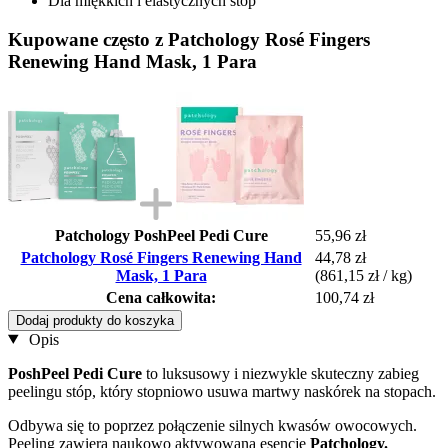
Dla miękkich i elastycznych stóp
Kupowane często z Patchology Rosé Fingers
Renewing Hand Mask, 1 Para
Patchology PoshPeel Pedi Cure
55,96 zł
Patchology Rosé Fingers Renewing Hand
44,78 zł
Mask, 1 Para
(861,15 zł / kg)
Cena całkowita:
100,74 zł
Dodaj produkty do koszyka
Opis
PoshPeel Pedi Cure
to luksusowy i niezwykle skuteczny zabieg
peelingu stóp, który stopniowo usuwa martwy naskórek na stopach.
Odbywa się to poprzez połączenie silnych kwasów owocowych.
Peeling zawiera naukowo aktywowaną esencję
Patchology.