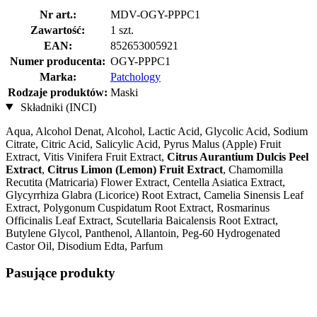
Nr art.:
MDV-OGY-PPPC1
Zawartość:
1 szt.
EAN:
852653005921
Numer producenta:
OGY-PPPC1
Marka:
Patchology
Rodzaje produktów:
Maski
Składniki (INCI)
Aqua, Alcohol Denat, Alcohol, Lactic Acid, Glycolic Acid, Sodium
Citrate, Citric Acid, Salicylic Acid, Pyrus Malus (Apple) Fruit
Extract, Vitis Vinifera Fruit Extract,
Citrus Aurantium Dulcis Peel
Extract
,
Citrus Limon (Lemon) Fruit Extract
, Chamomilla
Recutita (Matricaria) Flower Extract, Centella Asiatica Extract,
Glycyrrhiza Glabra (Licorice) Root Extract, Camelia Sinensis Leaf
Extract, Polygonum Cuspidatum Root Extract, Rosmarinus
Officinalis Leaf Extract, Scutellaria Baicalensis Root Extract,
Butylene Glycol, Panthenol, Allantoin, Peg-60 Hydrogenated
Castor Oil, Disodium Edta, Parfum
Pasujące produkty