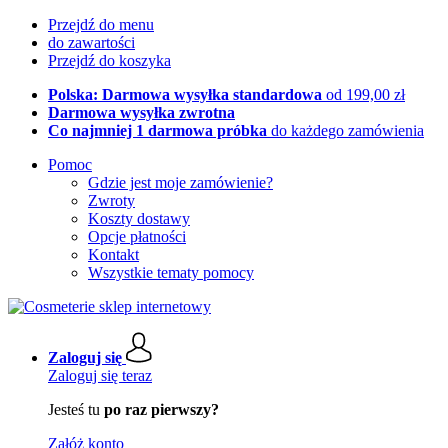
Przejdź do menu
do zawartości
Przejdź do koszyka
Polska: Darmowa wysyłka standardowa
od 199,00 zł
Darmowa wysyłka zwrotna
Co najmniej 1 darmowa próbka
do każdego zamówienia
Pomoc
Gdzie jest moje zamówienie?
Zwroty
Koszty dostawy
Opcje płatności
Kontakt
Wszystkie tematy pomocy
Zaloguj się
Zaloguj się teraz
Jesteś tu
po raz pierwszy?
Załóż konto