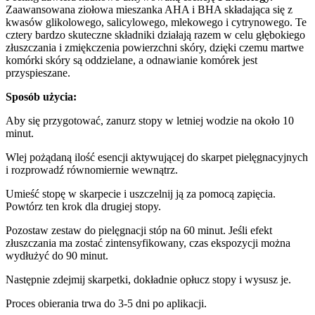
Zaawansowana ziołowa mieszanka AHA i BHA składająca się z
kwasów glikolowego, salicylowego, mlekowego i cytrynowego. Te
cztery bardzo skuteczne składniki działają razem w celu głębokiego
złuszczania i zmiękczenia powierzchni skóry, dzięki czemu martwe
komórki skóry są oddzielane, a odnawianie komórek jest
przyspieszane.
Sposób użycia:
Aby się przygotować, zanurz stopy w letniej wodzie na około 10
minut.
Wlej pożądaną ilość esencji aktywującej do skarpet pielęgnacyjnych
i rozprowadź równomiernie wewnątrz.
Umieść stopę w skarpecie i uszczelnij ją za pomocą zapięcia.
Powtórz ten krok dla drugiej stopy.
Pozostaw zestaw do pielęgnacji stóp na 60 minut. Jeśli efekt
złuszczania ma zostać zintensyfikowany, czas ekspozycji można
wydłużyć do 90 minut.
Następnie zdejmij skarpetki, dokładnie opłucz stopy i wysusz je.
Proces obierania trwa do 3-5 dni po aplikacji.