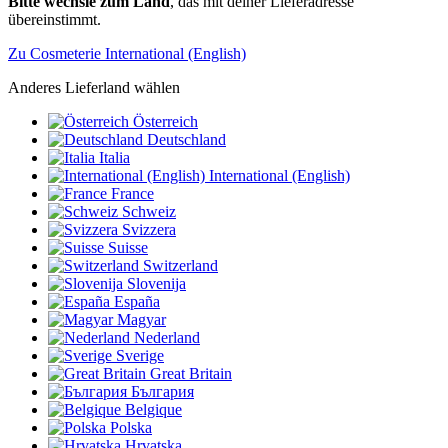
Bitte wechsle zum Land
, das mit deiner Lieferadresse
übereinstimmt.
Zu Cosmeterie International (English)
Anderes Lieferland wählen
Österreich
Deutschland
Italia
International (English)
France
Schweiz
Svizzera
Suisse
Switzerland
Slovenija
España
Magyar
Nederland
Sverige
Great Britain
България
Belgique
Polska
Hrvatska