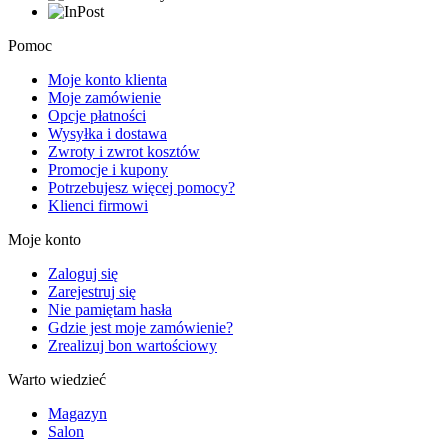
Pomoc
Moje konto klienta
Moje zamówienie
Opcje płatności
Wysyłka i dostawa
Zwroty i zwrot kosztów
Promocje i kupony
Potrzebujesz więcej pomocy?
Klienci firmowi
Moje konto
Zaloguj się
Zarejestruj się
Nie pamiętam hasła
Gdzie jest moje zamówienie?
Zrealizuj bon wartościowy
Warto wiedzieć
Magazyn
Salon