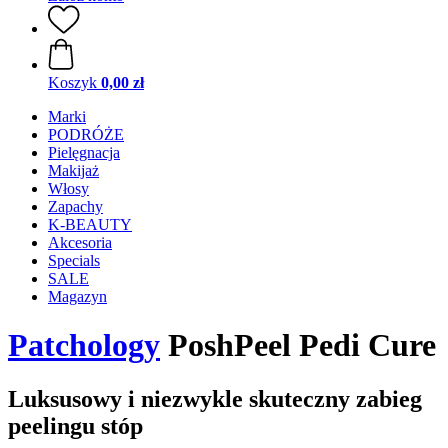
Koszyk
0,00 zł
Marki
PODRÓŻE
Pielęgnacja
Makijaż
Włosy
Zapachy
K-BEAUTY
Akcesoria
Specials
SALE
Magazyn
Patchology
PoshPeel Pedi Cure
Luksusowy i niezwykle skuteczny zabieg
peelingu stóp