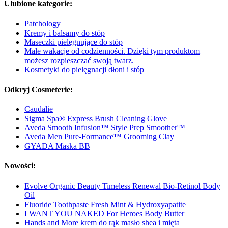
Ulubione kategorie:
Patchology
Kremy i balsamy do stóp
Maseczki pielęgnujące do stóp
Małe wakacje od codzienności. Dzięki tym produktom
możesz rozpieszczać swoją twarz.
Kosmetyki do pielęgnacji dłoni i stóp
Odkryj Cosmeterie:
Caudalie
Sigma Spa® Express Brush Cleaning Glove
Aveda Smooth Infusion™ Style Prep Smoother™
Aveda Men Pure-Formance™ Grooming Clay
GYADA Maska BB
Nowości:
Evolve Organic Beauty Timeless Renewal Bio-Retinol Body
Oil
Fluoride Toothpaste Fresh Mint & Hydroxyapatite
I WANT YOU NAKED For Heroes Body Butter
Hands and More krem do rąk masło shea i mięta