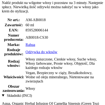
Nałóż produkt na wilgotne włosy i pozostaw na 3 minuty. Następnie
spłucz. Niewielką ilość odżywki można nałożyć na w włosy jako
krem do stylizacji.
Nr art.:
AM-AB0018
Zawartość:
60 ml
EAN:
859528006144
Numer
AB0018-CS30
producenta:
Marka:
Rahua
Rodzaje
Odżywka do włosów
produktów:
Włosy zniszczone, Cienkie włosy, Suche włosy,
Rodzaj
Włosy farbowane, Proste włosy, Objętość, Dla
włosów:
każdego rodzaju włosów
Vegan, Bezpieczny w ciąży, Bezalkoholowy,
Właściwości:
Wolne od oleju mineralnego, Nietestowane na
zwierzętach
Obszar
Włosy
zastosowania:
Składniki (INCI)
Aqua, Organic Herbal Infusion Of Camellia Sinensis (Green Tea)