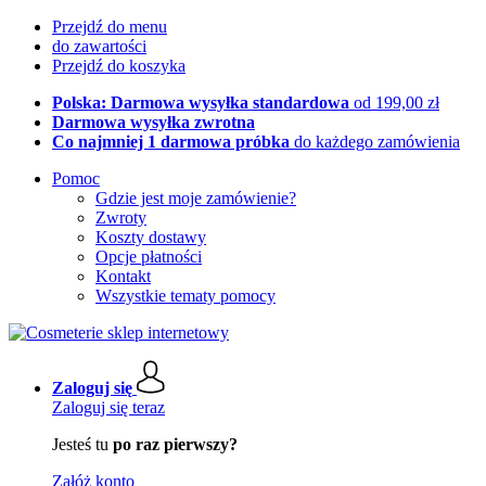
Przejdź do menu
do zawartości
Przejdź do koszyka
Polska: Darmowa wysyłka standardowa
od 199,00 zł
Darmowa wysyłka zwrotna
Co najmniej 1 darmowa próbka
do każdego zamówienia
Pomoc
Gdzie jest moje zamówienie?
Zwroty
Koszty dostawy
Opcje płatności
Kontakt
Wszystkie tematy pomocy
Zaloguj się
Zaloguj się teraz
Jesteś tu
po raz pierwszy?
Załóż konto