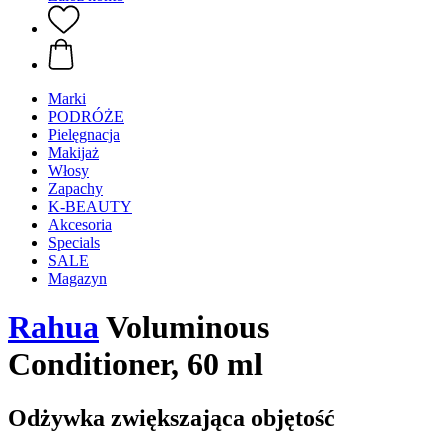
Marki
PODRÓŻE
Pielęgnacja
Makijaż
Włosy
Zapachy
K-BEAUTY
Akcesoria
Specials
SALE
Magazyn
Rahua
Voluminous
Conditioner, 60 ml
Odżywka zwiększająca objętość