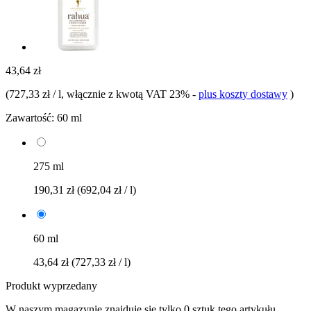
43,64 zł
(
727,33 zł / l
, włącznie z kwotą VAT 23%
-
plus koszty dostawy
)
Zawartość:
60 ml
275 ml
190,31 zł
(692,04 zł / l)
60 ml
43,64 zł
(727,33 zł / l)
Produkt wyprzedany
W naszym magazynie znajduje się tylko 0 sztuk tego artykułu.