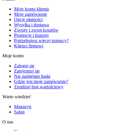
Moje konto klienta
Moje zamówienie
Opcje płatności
Wysyłka i dostawa
Zwroty i zwrot kosztów
Promocje i kupony
Potrzebujesz więcej pomocy?
Klienci firmowi
Moje konto
Zaloguj się
Zarejestruj się
Nie pamiętam hasła
Gdzie jest moje zamówienie?
Zrealizuj bon wartościowy
Warto wiedzieć
Magazyn
Salon
O nas