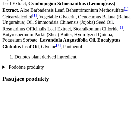
Leaf Extract,
Cymbopogon Schoenanthus (Lemongrass)
[1]
Extract
, Aloe Barbadensis Leaf, Behentrimonium Methosulfate
,
[1]
Cetearylalcohol
, Vegetable Glycerin, Oenocarpus Bataua (Rahua
Ungurahua) Oil, Simmondsia Chinensis (Jojoba) Seed Oil,
[1]
Rosmarinus Officinalis Leaf Extract, Stearalkonium Chloride
,
Butyrospermum Parkii (Shea) Butter, Hydrolyzed Quinoa,
Potassium Sorbate,
Lavandula Angustifolia Oil
,
Eucalyptus
[1]
Globulus Leaf Oil
, Glycine
, Panthenol
Denotes plant derived ingredient.
Podobne produkty
Pasujące produkty