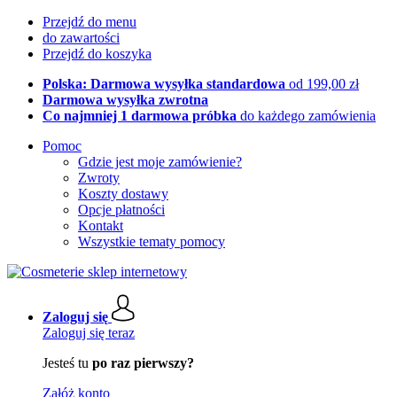
Przejdź do menu
do zawartości
Przejdź do koszyka
Polska: Darmowa wysyłka standardowa
od 199,00 zł
Darmowa wysyłka zwrotna
Co najmniej 1 darmowa próbka
do każdego zamówienia
Pomoc
Gdzie jest moje zamówienie?
Zwroty
Koszty dostawy
Opcje płatności
Kontakt
Wszystkie tematy pomocy
Zaloguj się
Zaloguj się teraz
Jesteś tu
po raz pierwszy?
Załóż konto