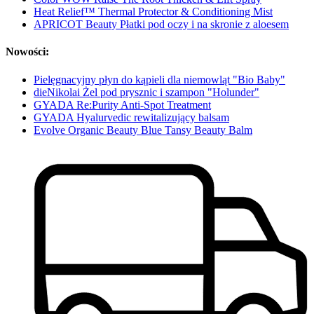
Heat Relief™ Thermal Protector & Conditioning Mist
APRICOT Beauty Płatki pod oczy i na skronie z aloesem
Nowości:
Pielęgnacyjny płyn do kąpieli dla niemowląt "Bio Baby"
dieNikolai Żel pod prysznic i szampon "Holunder"
GYADA Re:Purity Anti-Spot Treatment
GYADA Hyalurvedic rewitalizujący balsam
Evolve Organic Beauty Blue Tansy Beauty Balm