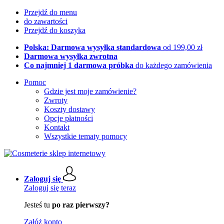
Przejdź do menu
do zawartości
Przejdź do koszyka
Polska: Darmowa wysyłka standardowa
od 199,00 zł
Darmowa wysyłka zwrotna
Co najmniej 1 darmowa próbka
do każdego zamówienia
Pomoc
Gdzie jest moje zamówienie?
Zwroty
Koszty dostawy
Opcje płatności
Kontakt
Wszystkie tematy pomocy
Zaloguj się
Zaloguj się teraz
Jesteś tu
po raz pierwszy?
Załóż konto