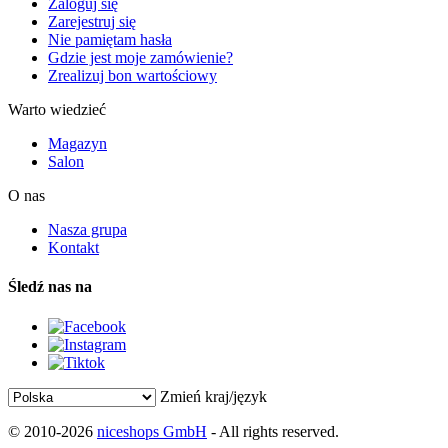
Zaloguj się
Zarejestruj się
Nie pamiętam hasła
Gdzie jest moje zamówienie?
Zrealizuj bon wartościowy
Warto wiedzieć
Magazyn
Salon
O nas
Nasza grupa
Kontakt
Śledź nas na
Zmień kraj/język
© 2010-2026
niceshops GmbH
- All rights reserved.