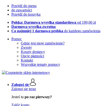
Przejdź do menu
do zawartości
Przejdź do koszyka
Polska: Darmowa wysyłka standardowa
od 199,00 zł
Darmowa wysyłka zwrotna
Co najmniej 1 darmowa próbka
do każdego zamówienia
Pomoc
Gdzie jest moje zamówienie?
Zwroty
Koszty dostawy
Opcje płatności
Kontakt
Wszystkie tematy pomocy
Zaloguj się
Zaloguj się teraz
Jesteś tu
po raz pierwszy?
Załóż konto