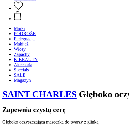
Marki
PODRÓŻE
Pielęgnacja
Makijaż
Włosy
Zapachy
K-BEAUTY
Akcesoria
Specials
SALE
Magazyn
SAINT CHARLES
Głęboko oczy
Zapewnia czystą cerę
Głęboko oczyszczająca maseczka do twarzy z glinką