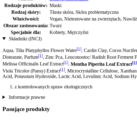
Rodzaje produktów:
Maski
Rodzaj skóry:
Tłusta skóra, Skóra problematyczna
Właściwości:
Vegan, Nietestowane na zwierzętach, Nawilż
Obszar zastosowania:
Twarz
Specjalnie dla:
Kobiety, Mężczyźni
Składniki (INCI)
[1]
Aqua, Tilia Platyphyllos Flower Water
, Caolin Clay, Cocos Nucife
[1]
Distearate, Parfum
, Zinc Pca, Leuconostoc/ Radish Root Ferment Fil
[1]
[1]
Melissa Officinalis Leaf Extract
,
Mentha Piperita Leaf Extract
[1]
Viola Tricolor (Pansy) Extract
, Microcrystalline Cellulose, Xanth
Acid, Potassium Hydroxide, Lactic Acid, Levulinic Acid, Sodium H
z kontrolowanych upraw ekologicznych
Informacje prawne
Pasujące produkty