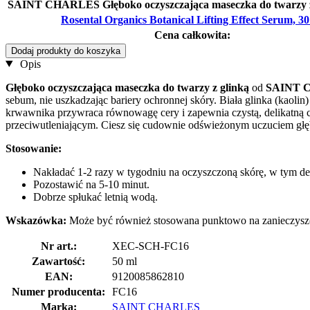
SAINT CHARLES Głęboko oczyszczająca maseczka do twarzy z 
Rosental Organics Botanical Lifting Effect Serum, 30
Cena całkowita:
Dodaj produkty do koszyka
Opis
Głęboko oczyszczająca maseczka do twarzy z glinką
od
SAINT 
sebum, nie uszkadzając bariery ochronnej skóry. Biała glinka (kaolin
krwawnika przywraca równowagę cery i zapewnia czystą, delikatną c
przeciwutleniającym. Ciesz się cudownie odświeżonym uczuciem głęb
Stosowanie:
Nakładać 1-2 razy w tygodniu na oczyszczoną skórę, w tym de
Pozostawić na 5-10 minut.
Dobrze spłukać letnią wodą.
Wskazówka:
Może być również stosowana punktowo na zanieczysz
Nr art.:
XEC-SCH-FC16
Zawartość:
50 ml
EAN:
9120085862810
Numer producenta:
FC16
Marka:
SAINT CHARLES