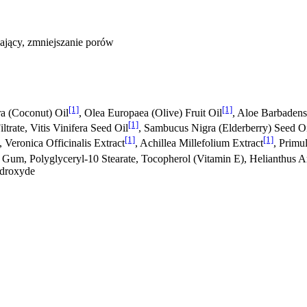
ający, zmniejszanie porów
[1]
[1]
ra (Coconut) Oil
, Olea Europaea (Olive) Fruit Oil
, Aloe Barbadens
[1]
trate, Vitis Vinifera Seed Oil
, Sambucus Nigra (Elderberry) Seed O
[1]
[1]
, Veronica Officinalis Extract
, Achillea Millefolium Extract
, Primu
an Gum, Polyglyceryl-10 Stearate, Tocopherol (Vitamin E), Helianthus 
ydroxyde