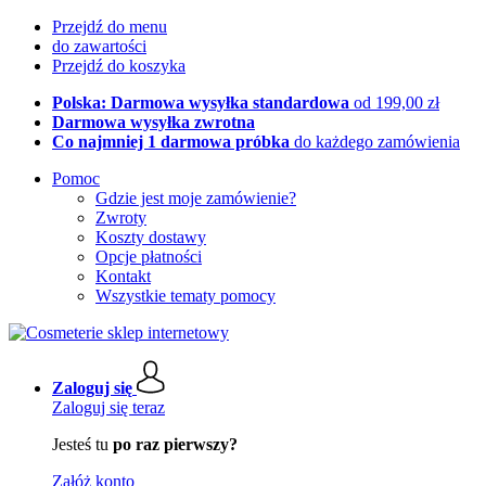
Przejdź do menu
do zawartości
Przejdź do koszyka
Polska: Darmowa wysyłka standardowa
od 199,00 zł
Darmowa wysyłka zwrotna
Co najmniej 1 darmowa próbka
do każdego zamówienia
Pomoc
Gdzie jest moje zamówienie?
Zwroty
Koszty dostawy
Opcje płatności
Kontakt
Wszystkie tematy pomocy
Zaloguj się
Zaloguj się teraz
Jesteś tu
po raz pierwszy?
Załóż konto