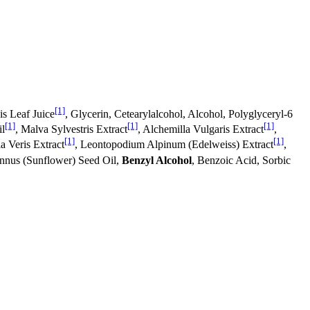
[1]
is Leaf Juice
, Glycerin, Cetearylalcohol, Alcohol, Polyglyceryl-6
[1]
[1]
[1]
il
, Malva Sylvestris Extract
, Alchemilla Vulgaris Extract
,
[1]
[1]
la Veris Extract
, Leontopodium Alpinum (Edelweiss) Extract
,
Annus (Sunflower) Seed Oil,
Benzyl Alcohol
, Benzoic Acid, Sorbic