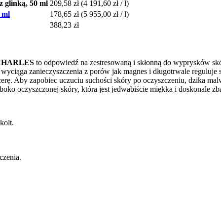
glinką, 50 ml
209,58 zł
(4 191,60 zł / l)
 ml
178,65 zł
(5 955,00 zł / l)
388,23 zł
CHARLES
to odpowiedź na zestresowaną i skłonną do wyprysków skó
) wyciąga zanieczyszczenia z porów jak magnes i długotrwale reguluje s
erę. Aby zapobiec uczuciu suchości skóry po oczyszczeniu, dzika ma
oko oczyszczonej skóry, która jest jedwabiście miękka i doskonale z
kolt.
czenia.