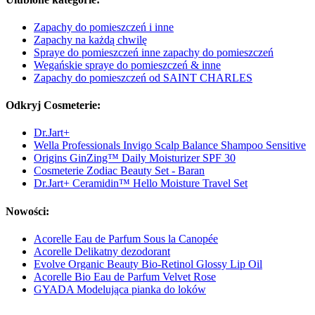
Zapachy do pomieszczeń i inne
Zapachy na każdą chwilę
Spraye do pomieszczeń inne zapachy do pomieszczeń
Wegańskie spraye do pomieszczeń & inne
Zapachy do pomieszczeń od SAINT CHARLES
Odkryj Cosmeterie:
Dr.Jart+
Wella Professionals Invigo Scalp Balance Shampoo Sensitive
Origins GinZing™ Daily Moisturizer SPF 30
Cosmeterie Zodiac Beauty Set - Baran
Dr.Jart+ Ceramidin™ Hello Moisture Travel Set
Nowości:
Acorelle Eau de Parfum Sous la Canopée
Acorelle Delikatny dezodorant
Evolve Organic Beauty Bio-Retinol Glossy Lip Oil
Acorelle Bio Eau de Parfum Velvet Rose
GYADA Modelująca pianka do loków