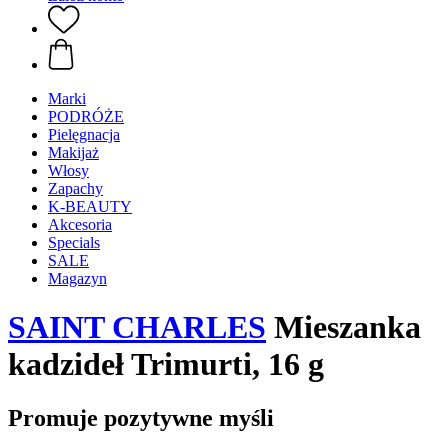
Marki
PODRÓŻE
Pielęgnacja
Makijaż
Włosy
Zapachy
K-BEAUTY
Akcesoria
Specials
SALE
Magazyn
SAINT CHARLES
Mieszanka
kadzideł Trimurti, 16 g
Promuje pozytywne myśli