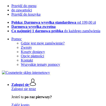
Przejdź do menu
do zawartości
Przejdź do koszyka
Polska: Darmowa wysyłka standardowa
od 199,00 zł
Darmowa wysyłka zwrotna
Co najmniej 1 darmowa próbka
do każdego zamówienia
Pomoc
Gdzie jest moje zamówienie?
Zwroty
Koszty dostawy
Opcje płatności
Kontakt
Wszystkie tematy pomocy
Zaloguj się
Zaloguj się teraz
Jesteś tu
po raz pierwszy?
Załóż konto