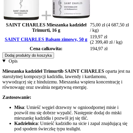
SAINT CHARLES Mieszanka kadzideł
75,00 zł
(4 687,50 zł
Trimurti, 16 g
/ kg)
119,97 zł
SAINT CHARLES Balsam zimowy, 50 g
(2 399,40 zł / kg)
Cena całkowita:
194,97 zł
Dodaj produkty do koszyka
Opis
Mieszanka kadzideł Trimurtib
SAINT CHARLES
oparta jest na
starożytnej kompozycji kadzidła, lawendy i kardamonu,
wywodzącej się z hinduizmu. Mieszanka wspiera koncentrację i
równowagę oraz uwalnia negatywną energię.
Zastosowanie:
Misa
: Umieść węgiel drzewny w ognioodpornej misie i
pozwól mu się dobrze wypalić. Następnie dodaj do miski
mieszankę kadzidła i pozwól jej się tlić.
Kadzielnica
: Umieść kadzidło na sicie i zapal znajdującą się
pod spodem świeczkę typu tealight.