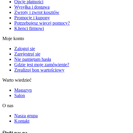
Opcje płatności
Wysyłka i dostawa
Zwroty i zwrot kosztów
Promocje i kupony
Potrzebujesz więcej pomocy?
Klienci firmowi
Moje konto
Zaloguj się
Zarejestruj się
Nie pamiętam hasła
Gdzie jest moje zamówienie?
Zrealizuj bon wartościowy
Warto wiedzieć
Magazyn
Salon
O nas
Nasza grupa
Kontakt
Śledź nas na