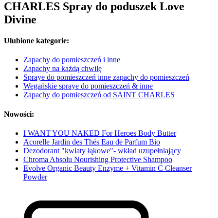
CHARLES Spray do poduszek Love
Divine
Ulubione kategorie:
Zapachy do pomieszczeń i inne
Zapachy na każdą chwilę
Spraye do pomieszczeń inne zapachy do pomieszczeń
Wegańskie spraye do pomieszczeń & inne
Zapachy do pomieszczeń od SAINT CHARLES
Nowości:
I WANT YOU NAKED For Heroes Body Butter
Acorelle Jardin des Thés Eau de Parfum Bio
Dezodorant "kwiaty łąkowe"- wkład uzupełniający
Chroma Absolu Nourishing Protective Shampoo
Evolve Organic Beauty Enzyme + Vitamin C Cleanser
Powder