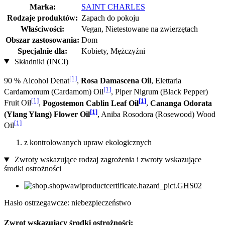
Marka:
SAINT CHARLES
Rodzaje produktów:
Zapach do pokoju
Właściwości:
Vegan, Nietestowane na zwierzętach
Obszar zastosowania:
Dom
Specjalnie dla:
Kobiety, Mężczyźni
Składniki (INCI)
[1]
90 % Alcohol Denat
,
Rosa Damascena Oil
, Elettaria
[1]
Cardamomum (Cardamom) Oil
, Piper Nigrum (Black Pepper)
[1]
[1]
Fruit Oil
,
Pogostemon Cablin Leaf Oil
,
Cananga Odorata
[1]
(Ylang Ylang) Flower Oil
, Aniba Rosodora (Rosewood) Wood
[1]
Oil
z kontrolowanych upraw ekologicznych
Zwroty wskazujące rodzaj zagrożenia i zwroty wskazujące
środki ostrożności
Hasło ostrzegawcze: niebezpieczeństwo
Zwrot wskazujący środki ostrożności: