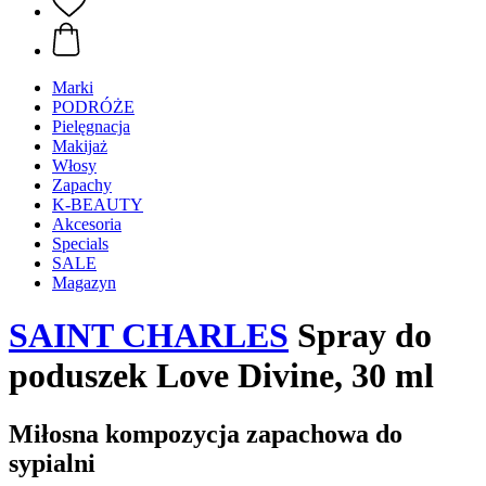
Marki
PODRÓŻE
Pielęgnacja
Makijaż
Włosy
Zapachy
K-BEAUTY
Akcesoria
Specials
SALE
Magazyn
SAINT CHARLES
Spray do
poduszek Love Divine, 30 ml
Miłosna kompozycja zapachowa do
sypialni