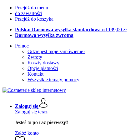
Przejdź do menu
do zawartości
Przejdź do koszyka
Polska: Darmowa wysyłka standardowa
od 199,00 zł
Darmowa wysyłka zwrotna
Pomoc
Gdzie jest moje zamówienie?
Zwroty
Koszty dostawy
Opcje płatności
Kontakt
Wszystkie tematy pomocy
Zaloguj się
Zaloguj się teraz
Jesteś tu
po raz pierwszy?
Załóż konto