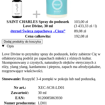
SAINT CHARLES Spray do poduszek
103,00 zł
Love Divine, 30 ml
(3 433,33 zł / l)
éternel Świeca zapachowa „Cisza”
89,08 zł
Cena całkowita:
192,08 zł
Dodaj produkty do koszyka
Opis
Love Divine to przytulny spray do poduszek, który zabierze Cię w
olfaktoryczną podróż po zapachach miłości z różnych kultur.
Skomponowany z czystych, naturalnych olejków eterycznych z
róży, ylang ylang, kardamonu i pieprzu, zapach ma afrodyzjakalne,
rozgrzewające właściwości.
Stosowanie:
Rozpylić 3-4 pompki w pokoju lub nad poduszką.
Nr art.:
XEC-SCH-LD01
Zawartość:
30 ml
EAN:
9120085863930
Numer producenta:
LD01