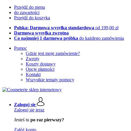
Przejdź do menu
do zawartości
Przejdź do koszyka
Polska: Darmowa wysyłka standardowa
od 199,00 zł
Darmowa wysyłka zwrotna
Co najmniej 1 darmowa próbka
do każdego zamówienia
Pomoc
Gdzie jest moje zamówienie?
Zwroty
Koszty dostawy
Opcje płatności
Kontakt
Wszystkie tematy pomocy
Zaloguj się
Zaloguj się teraz
Jesteś tu
po raz pierwszy?
Załóż konto