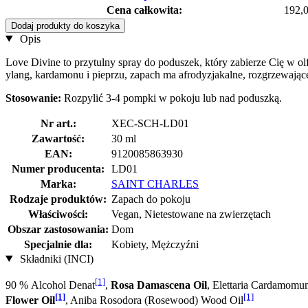
Cena całkowita:
192,0
Dodaj produkty do koszyka
Opis
Love Divine to przytulny spray do poduszek, który zabierze Cię w o
ylang, kardamonu i pieprzu, zapach ma afrodyzjakalne, rozgrzewając
Stosowanie:
Rozpylić 3-4 pompki w pokoju lub nad poduszką.
Nr art.:
XEC-SCH-LD01
Zawartość:
30 ml
EAN:
9120085863930
Numer producenta:
LD01
Marka:
SAINT CHARLES
Rodzaje produktów:
Zapach do pokoju
Właściwości:
Vegan, Nietestowane na zwierzętach
Obszar zastosowania:
Dom
Specjalnie dla:
Kobiety, Mężczyźni
Składniki (INCI)
[1]
90 % Alcohol Denat
,
Rosa Damascena Oil
, Elettaria Cardamom
[1]
[1]
Flower Oil
, Aniba Rosodora (Rosewood) Wood Oil