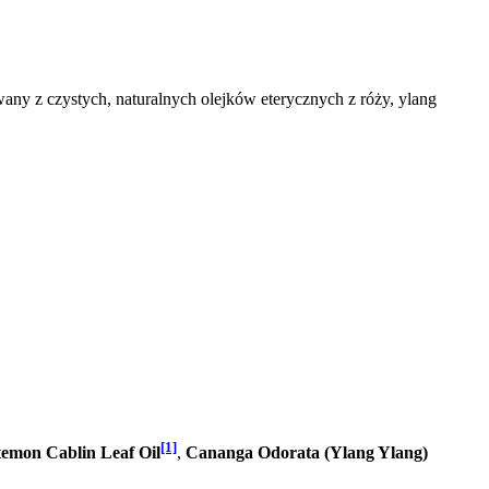
any z czystych, naturalnych olejków eterycznych z róży, ylang
[1]
temon Cablin Leaf Oil
,
Cananga Odorata (Ylang Ylang)