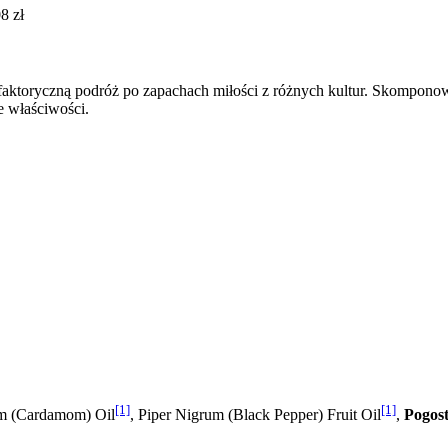
8 zł
lfaktoryczną podróż po zapachach miłości z różnych kultur. Skomponow
e właściwości.
[1]
[1]
um (Cardamom) Oil
, Piper Nigrum (Black Pepper) Fruit Oil
,
Pogos