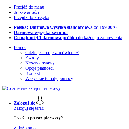
Przejdź do menu
do zawartości
Przejdź do koszyka
Polska: Darmowa wysyłka standardowa
od 199,00 zł
Darmowa wysyłka zwrotna
Co najmniej 1 darmowa próbka
do każdego zamówienia
Pomoc
Gdzie jest moje zamówienie?
Zwroty
Koszty dostawy
Opcje płatności
Kontakt
Wszystkie tematy pomocy
Zaloguj się
Zaloguj się teraz
Jesteś tu
po raz pierwszy?
Załóż konto