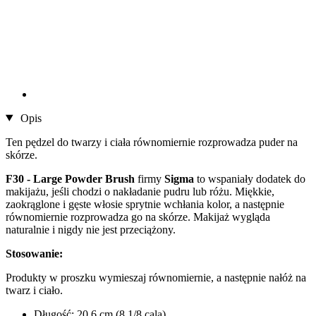
Opis
Ten pędzel do twarzy i ciała równomiernie rozprowadza puder na
skórze.
F30 - Large Powder Brush
firmy
Sigma
to wspaniały dodatek do
makijażu, jeśli chodzi o nakładanie pudru lub różu. Miękkie,
zaokrąglone i gęste włosie sprytnie wchłania kolor, a następnie
równomiernie rozprowadza go na skórze. Makijaż wygląda
naturalnie i nigdy nie jest przeciążony.
Stosowanie:
Produkty w proszku wymieszaj równomiernie, a następnie nałóż na
twarz i ciało.
Długość: 20,6 cm (8 1/8 cala)