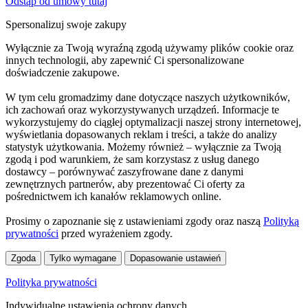
Odstąp od umowy tutaj
Spersonalizuj swoje zakupy
Wyłącznie za Twoją wyraźną zgodą używamy plików cookie oraz
innych technologii, aby zapewnić Ci spersonalizowane
doświadczenie zakupowe.
W tym celu gromadzimy dane dotyczące naszych użytkowników,
ich zachowań oraz wykorzystywanych urządzeń. Informacje te
wykorzystujemy do ciągłej optymalizacji naszej strony internetowej,
wyświetlania dopasowanych reklam i treści, a także do analizy
statystyk użytkowania. Możemy również – wyłącznie za Twoją
zgodą i pod warunkiem, że sam korzystasz z usług danego
dostawcy – porównywać zaszyfrowane dane z danymi
zewnętrznych partnerów, aby prezentować Ci oferty za
pośrednictwem ich kanałów reklamowych online.
Prosimy o zapoznanie się z ustawieniami zgody oraz naszą
Polityką
prywatności
przed wyrażeniem zgody.
Zgoda
Tylko wymagane
Dopasowanie ustawień
Polityka prywatności
Indywidualne ustawienia ochrony danych