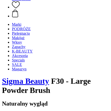
Marki
PODRÓŻE
Pielęgnacja
Makijaż
Włosy
Zapachy
K-BEAUTY
Akcesoria
Specials
SALE
Magazyn
Sigma Beauty
F30 - Large
Powder Brush
Naturalny wygląd