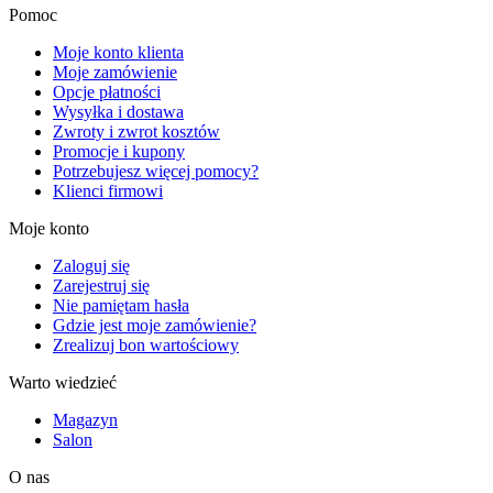
Pomoc
Moje konto klienta
Moje zamówienie
Opcje płatności
Wysyłka i dostawa
Zwroty i zwrot kosztów
Promocje i kupony
Potrzebujesz więcej pomocy?
Klienci firmowi
Moje konto
Zaloguj się
Zarejestruj się
Nie pamiętam hasła
Gdzie jest moje zamówienie?
Zrealizuj bon wartościowy
Warto wiedzieć
Magazyn
Salon
O nas