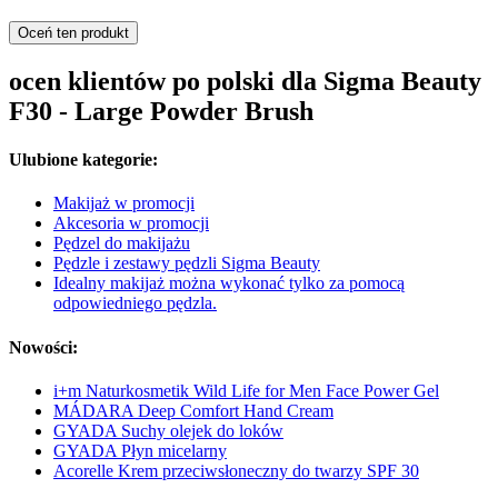
Oceń ten produkt
ocen klientów po polski dla Sigma Beauty
F30 - Large Powder Brush
Ulubione kategorie:
Makijaż w promocji
Akcesoria w promocji
Pędzel do makijażu
Pędzle i zestawy pędzli Sigma Beauty
Idealny makijaż można wykonać tylko za pomocą
odpowiedniego pędzla.
Nowości:
i+m Naturkosmetik Wild Life for Men Face Power Gel
MÁDARA Deep Comfort Hand Cream
GYADA Suchy olejek do loków
GYADA Płyn micelarny
Acorelle Krem przeciwsłoneczny do twarzy SPF 30