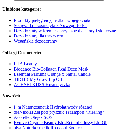
Ulubione kategorie:
Produkty pielęgnacyjne dla Twojego ciała
Soapwalla - kosmetyki z Nowego Jorku
Dezodoranty w kremie - przyjazne dla skóry i skuteczne
Dezodoranty dla mężczyzn
Wegańskie dezodoranty
Odkryj Cosmeterie:
ILIA Beauty
Biodance Bio-Collagen Real Deep Mask
Essential Parfums Orange x Santal Candle
TIRTIR My Glow Lip Oil
ACHSELKUSS Kosmetyczka
Nowości:
i+m Naturkosmetik Hydrolat wody różanej
dieNikolai Żel pod prysznic i szampon "Riesling"
Acorelle Olejek SOS
Evolve Organic Beauty Bio-Retinol Glossy Lip Oil
alva Naturkosmetik Rhassoul Spotless