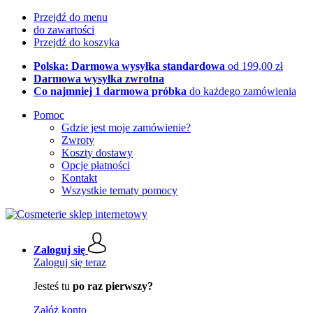
Przejdź do menu
do zawartości
Przejdź do koszyka
Polska: Darmowa wysyłka standardowa
od 199,00 zł
Darmowa wysyłka zwrotna
Co najmniej 1 darmowa próbka
do każdego zamówienia
Pomoc
Gdzie jest moje zamówienie?
Zwroty
Koszty dostawy
Opcje płatności
Kontakt
Wszystkie tematy pomocy
Zaloguj się
Zaloguj się teraz
Jesteś tu
po raz pierwszy?
Załóż konto