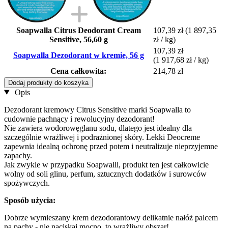
Soapwalla Citrus Deodorant Cream
107,39 zł
(1 897,35
Sensitive, 56,60 g
zł / kg)
107,39 zł
Soapwalla Dezodorant w kremie, 56 g
(1 917,68 zł / kg)
Cena całkowita:
214,78 zł
Dodaj produkty do koszyka
Opis
Dezodorant kremowy Citrus Sensitive marki Soapwalla to
cudownie pachnący i rewolucyjny dezodorant!
Nie zawiera wodorowęglanu sodu, dlatego jest idealny dla
szczególnie wrażliwej i podrażnionej skóry. Lekki Deocreme
zapewnia idealną ochronę przed potem i neutralizuje nieprzyjemne
zapachy.
Jak zwykle w przypadku Soapwalli, produkt ten jest całkowicie
wolny od soli glinu, perfum, sztucznych dodatków i surowców
spożywczych.
Sposób użycia:
Dobrze wymieszany krem dezodorantowy delikatnie nałóż palcem
na pachy - nie naciskaj mocno, to wrażliwy obszar!