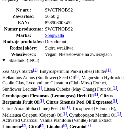
Nr art.:
SWCTNOBS2
Zawartość:
56,60 g
EAN:
858908003452
Numer producenta:
SWCTNOBS2
Marka:
Soapwalla
Rodzaje produktów:
Dezodorant
Rodzaj skóry:
Skóra wrażliwa
Właściwości:
Vegan, Nietestowane na zwierzętach
Składniki (INCI)
[1]
[1]
Zea Mays Starch
, Butyrospermum Parkii (Shea) Butter
,
[1]
Helianthus Annus (Sunflower) Seed Oil
, Magnesium Hydroxide,
Caolin Clay, Lycopodium Clavatum (Club Moss) Extract,
[1]
[1]
Sunflower Lecithin
, Litsea Cubeba (May Chang) Fruit Oil
,
[1]
Cymbopogon Flexuosus (Lemongras) Herb Oil
,
Citrus
[1]
[1]
Bergamia Fruit Oil
,
Citrus Sinensis Peel Oil Expressed
,
[1]
Citrus Aurantifolia (Lime) Peel Oil
, Tocopherol (Vitamin E),
[1]
[1]
Melaleuca Cajeputi (Cajeput) Oil
, Cymbopogon Martinii Oil
,
Activated Charcoal, Vanilla Planifolia (Vanille) Fruit Extract,
[2]
[2]
[2]
[2]
Limonene
,
Citral
,
Linalool
,
Geraniol