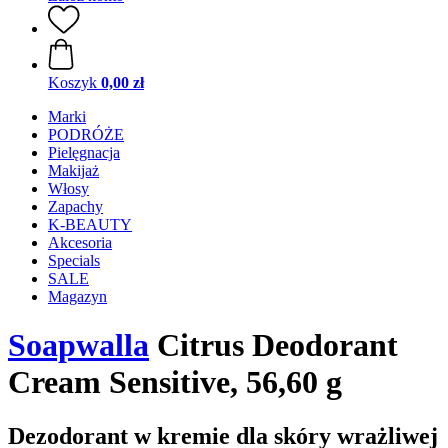
Koszyk
0,00 zł
Marki
PODRÓŻE
Pielęgnacja
Makijaż
Włosy
Zapachy
K-BEAUTY
Akcesoria
Specials
SALE
Magazyn
Soapwalla
Citrus Deodorant
Cream Sensitive, 56,60 g
Dezodorant w kremie dla skóry wrażliwej