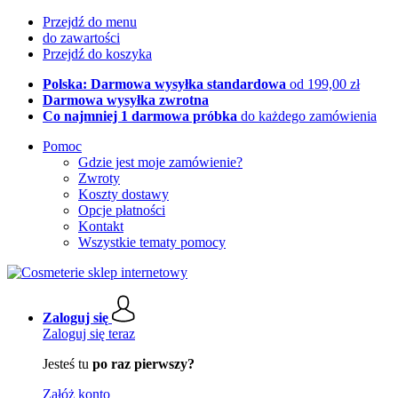
Przejdź do menu
do zawartości
Przejdź do koszyka
Polska: Darmowa wysyłka standardowa
od 199,00 zł
Darmowa wysyłka zwrotna
Co najmniej 1 darmowa próbka
do każdego zamówienia
Pomoc
Gdzie jest moje zamówienie?
Zwroty
Koszty dostawy
Opcje płatności
Kontakt
Wszystkie tematy pomocy
Zaloguj się
Zaloguj się teraz
Jesteś tu
po raz pierwszy?
Załóż konto