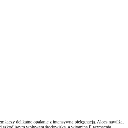
m łączy delikatne opalanie z intensywną pielęgnacją. Aloes nawilża,
 przed szkodliwym wpływem środowiska, a witamina E wzmacnia