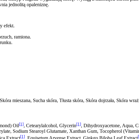
nia jednolitą opaleniznę.
y efekt.
brzuch, ramiona.
runku.
Skóra mieszana, Sucha skóra, Tłusta skóra, Skóra dojrzała, Skóra wra
[1]
[1]
mond) Oil
, Cetearylalcohol, Glycerin
, Dihydroxyacetone, Aqua, Ce
prylate, Sodium Stearoyl Glutamate, Xanthan Gum, Tocopherol (Vitami
[1]
ica Extract
, Equisetum Arvense Extract, Ginkgo Biloba Leaf Extract