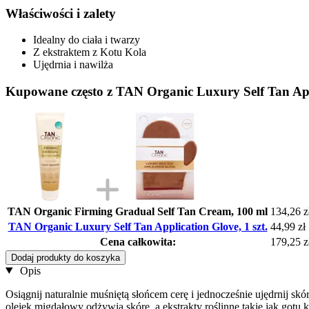
Właściwości i zalety
Idealny do ciała i twarzy
Z ekstraktem z Kotu Kola
Ujędrnia i nawilża
Kupowane często z TAN Organic Luxury Self Tan Appl
TAN Organic Firming Gradual Self Tan Cream, 100 ml
134,26 z
TAN Organic Luxury Self Tan Application Glove, 1 szt.
44,99 zł
Cena całkowita:
179,25 z
Dodaj produkty do koszyka
Opis
Osiągnij naturalnie muśniętą słońcem cerę i jednocześnie ujędrnij s
olejek migdałowy odżywia skórę, a ekstrakty roślinne takie jak got