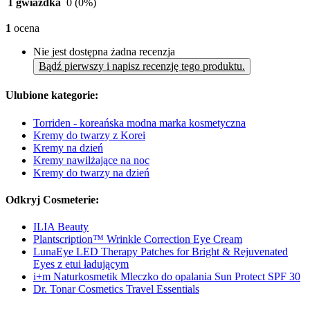
1 gwiazdka
0
(0%)
1
ocena
Nie jest dostępna żadna recenzja
Bądź pierwszy i napisz recenzję tego produktu.
Ulubione kategorie:
Torriden - koreańska modna marka kosmetyczna
Kremy do twarzy z Korei
Kremy na dzień
Kremy nawilżające na noc
Kremy do twarzy na dzień
Odkryj Cosmeterie:
ILIA Beauty
Plantscription™ Wrinkle Correction Eye Cream
LunaEye LED Therapy Patches for Bright & Rejuvenated
Eyes z etui ładującym
i+m Naturkosmetik Mleczko do opalania Sun Protect SPF 30
Dr. Tonar Cosmetics Travel Essentials