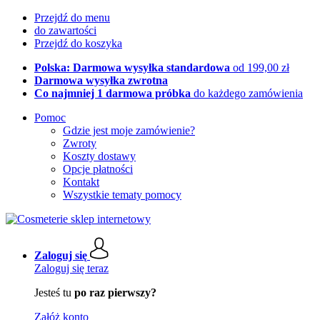
Przejdź do menu
do zawartości
Przejdź do koszyka
Polska: Darmowa wysyłka standardowa
od 199,00 zł
Darmowa wysyłka zwrotna
Co najmniej 1 darmowa próbka
do każdego zamówienia
Pomoc
Gdzie jest moje zamówienie?
Zwroty
Koszty dostawy
Opcje płatności
Kontakt
Wszystkie tematy pomocy
Zaloguj się
Zaloguj się teraz
Jesteś tu
po raz pierwszy?
Załóż konto