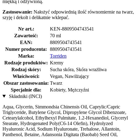
miękką i odżywioną.
Zastosowanie:
Nałożyć odpowiednią ilość równomiernie na twarz,
szyję i dekolt i delikatnie wklepać.
Nr art.:
KEN-8809504743541
Zawartość:
70 ml
EAN:
8809504743541
Numer producenta:
8809504743541
Marka:
Torriden
Rodzaje produktów:
Kremy
Rodzaj skóry:
Sucha skóra, Skóra wrażliwa
Właściwości:
Vegan, Nawilżający
Obszar zastosowania:
Twarz
Specjalnie dla:
Kobiety, Mężczyźni
Składniki (INCI)
Aqua, Glycerin, Simmondsia Chinensis Oil, Caprylic/Capric
Triglyceride, Butylene Glycol, Dipropylene Glycol Dibenzoate,
Cetearylalcohol, Ethylhexyl Palmitate, 1.2-Hexanediol, Glyceryl
Stearate, Hydrogenated Poly(C6-14 Olefin), Hydrolyzed
Hyaluronic Acid, Sodium Hyaluronate, Trehalose, Allantoin,
Panthenol, Betaine, Adansonia Digitata (Baobab) Seed Oil,