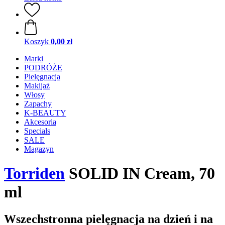
Koszyk
0,00 zł
Marki
PODRÓŻE
Pielęgnacja
Makijaż
Włosy
Zapachy
K-BEAUTY
Akcesoria
Specials
SALE
Magazyn
Torriden
SOLID IN Cream, 70
ml
Wszechstronna pielęgnacja na dzień i na