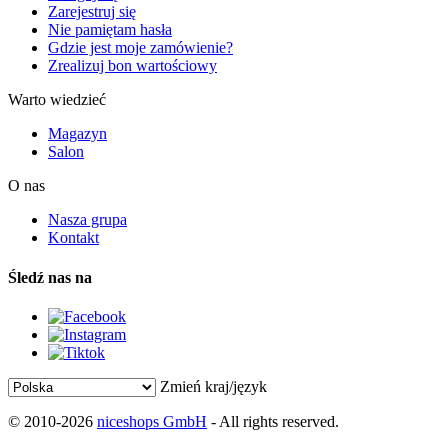
Zarejestruj się
Nie pamiętam hasła
Gdzie jest moje zamówienie?
Zrealizuj bon wartościowy
Warto wiedzieć
Magazyn
Salon
O nas
Nasza grupa
Kontakt
Śledź nas na
Zmień kraj/język
© 2010-2026
niceshops GmbH
- All rights reserved.