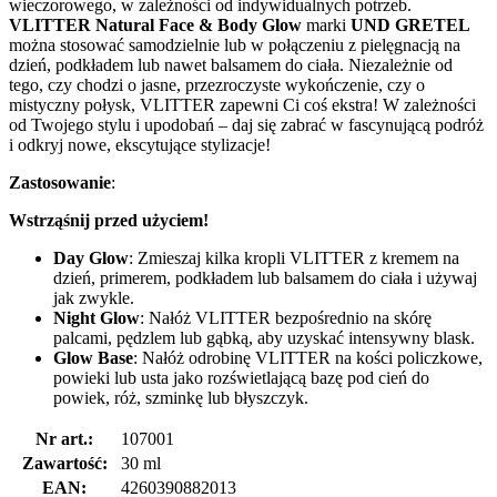
wieczorowego, w zależności od indywidualnych potrzeb.
VLITTER Natural Face & Body Glow
marki
UND GRETEL
można stosować samodzielnie lub w połączeniu z pielęgnacją na
dzień, podkładem lub nawet balsamem do ciała. Niezależnie od
tego, czy chodzi o jasne, przezroczyste wykończenie, czy o
mistyczny połysk, VLITTER zapewni Ci coś ekstra! W zależności
od Twojego stylu i upodobań – daj się zabrać w fascynującą podróż
i odkryj nowe, ekscytujące stylizacje!
Zastosowanie
:
Wstrząśnij przed użyciem!
Day Glow
: Zmieszaj kilka kropli VLITTER z kremem na
dzień, primerem, podkładem lub balsamem do ciała i używaj
jak zwykle.
Night Glow
: Nałóż VLITTER bezpośrednio na skórę
palcami, pędzlem lub gąbką, aby uzyskać intensywny blask.
Glow Base
: Nałóż odrobinę VLITTER na kości policzkowe,
powieki lub usta jako rozświetlającą bazę pod cień do
powiek, róż, szminkę lub błyszczyk.
Nr art.:
107001
Zawartość:
30 ml
EAN:
4260390882013