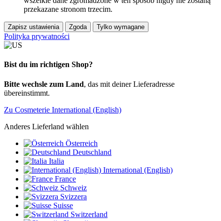
wszelkie dane zgromadzone w ten sposób nigdy nie zostaną
przekazane stronom trzecim.
Zapisz ustawienia
Zgoda
Tylko wymagane
Polityka prywatności
Bist du im richtigen Shop?
Bitte wechsle zum Land
, das mit deiner Lieferadresse
übereinstimmt.
Zu Cosmeterie International (English)
Anderes Lieferland wählen
Österreich
Deutschland
Italia
International (English)
France
Schweiz
Svizzera
Suisse
Switzerland