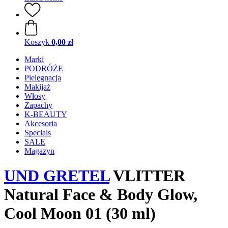
Koszyk
0,00 zł
Marki
PODRÓŻE
Pielęgnacja
Makijaż
Włosy
Zapachy
K-BEAUTY
Akcesoria
Specials
SALE
Magazyn
UND GRETEL
VLITTER
Natural Face & Body Glow,
Cool Moon 01 (30 ml)