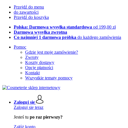
Przejdź do menu
do zawartości
Przejdź do koszyka
Polska: Darmowa wysyłka standardowa
od 199,00 zł
Darmowa wysyłka zwrotna
Co najmniej 1 darmowa próbka
do każdego zamówienia
Pomoc
Gdzie jest moje zamówienie?
Zwroty
Koszty dostawy
Opcje płatności
Kontakt
Wszystkie tematy pomocy
Zaloguj się
Zaloguj się teraz
Jesteś tu
po raz pierwszy?
Załóż konto