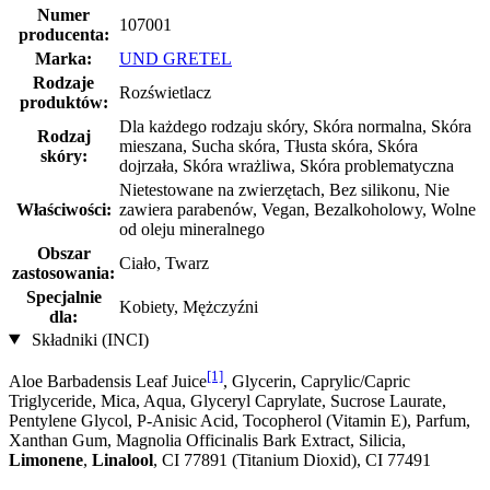
Numer
107001
producenta:
Marka:
UND GRETEL
Rodzaje
Rozświetlacz
produktów:
Dla każdego rodzaju skóry, Skóra normalna, Skóra
Rodzaj
mieszana, Sucha skóra, Tłusta skóra, Skóra
skóry:
dojrzała, Skóra wrażliwa, Skóra problematyczna
Nietestowane na zwierzętach, Bez silikonu, Nie
Właściwości:
zawiera parabenów, Vegan, Bezalkoholowy, Wolne
od oleju mineralnego
Obszar
Ciało, Twarz
zastosowania:
Specjalnie
Kobiety, Mężczyźni
dla:
Składniki (INCI)
[1]
Aloe Barbadensis Leaf Juice
, Glycerin, Caprylic/Capric
Triglyceride, Mica, Aqua, Glyceryl Caprylate, Sucrose Laurate,
Pentylene Glycol, P-Anisic Acid, Tocopherol (Vitamin E), Parfum,
Xanthan Gum, Magnolia Officinalis Bark Extract, Silicia,
Limonene
,
Linalool
, CI 77891 (Titanium Dioxid), CI 77491