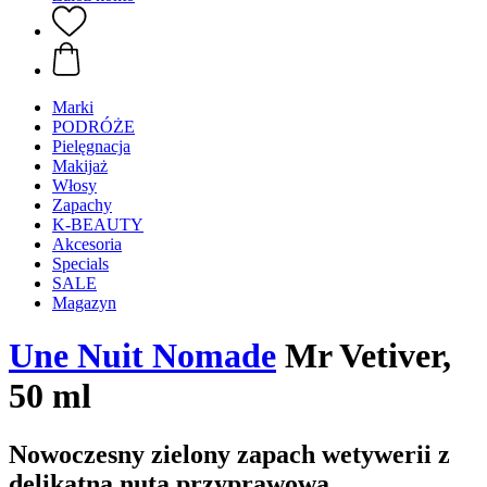
Marki
PODRÓŻE
Pielęgnacja
Makijaż
Włosy
Zapachy
K-BEAUTY
Akcesoria
Specials
SALE
Magazyn
Une Nuit Nomade
Mr Vetiver,
50 ml
Nowoczesny zielony zapach wetywerii z
delikatną nutą przyprawową