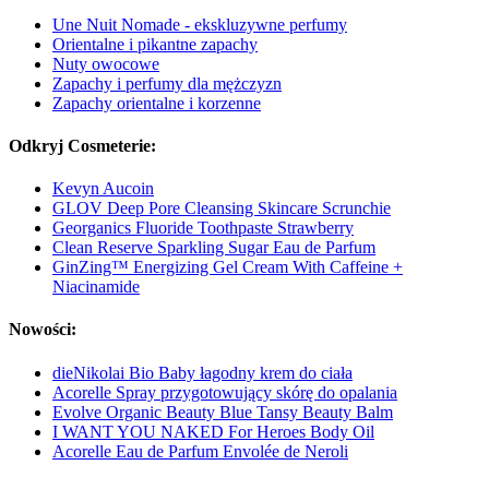
Une Nuit Nomade - ekskluzywne perfumy
Orientalne i pikantne zapachy
Nuty owocowe
Zapachy i perfumy dla mężczyzn
Zapachy orientalne i korzenne
Odkryj Cosmeterie:
Kevyn Aucoin
GLOV Deep Pore Cleansing Skincare Scrunchie
Georganics Fluoride Toothpaste Strawberry
Clean Reserve Sparkling Sugar Eau de Parfum
GinZing™ Energizing Gel Cream With Caffeine +
Niacinamide
Nowości:
dieNikolai Bio Baby łagodny krem do ciała
Acorelle Spray przygotowujący skórę do opalania
Evolve Organic Beauty Blue Tansy Beauty Balm
I WANT YOU NAKED For Heroes Body Oil
Acorelle Eau de Parfum Envolée de Neroli