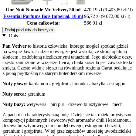
Une Nuit Nomade Mr Vetiver, 50 ml
470,19 zł
(9 403,80 zł / l)
Essential Parfums Bois Imperial, 10 ml
96,72 zł
(9 672,00 zł / l)
Cena całkowita:
566,91 zł
Dodaj produkty do koszyka
Opis
Pan Vetiver
to historia człowieka, którego mogłeś spotkać gdzieś
na wyspie Jawa. Ludzie mówią, że jest wysoki, ze skórą opaloną
słońcem i ozdobioną niezliczonymi tatuażami. Jego niebieskie oczy,
często zanurzone w wizjerze Leica, i biała koszula jest zawsze lekko
zmięta. Często widuje się go na równinach regionu Garut pedałując
z pełną prędkością na starym holenderskim rowerze.
Nuty
głowy:
kardamon - grejpfrut - limonka - bazylia - estragon
Nuty serca:
geranium
Nuty bazy:
wetyweria - piri piri - drzewo bursztynowe - mech
Zapach ma charakterystyczną nutę. Dzieje się tak dzięki artystycznej
kompozycji pikantnych i owocowych aromatów chili i kardamonu,
drzewa bursztynowego i mchu dębowego, estragonu i bazylii,
geranium i grejpfruta. W tej grze zapachów unosi się uwodzicielski