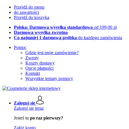
Przejdź do menu
do zawartości
Przejdź do koszyka
Polska: Darmowa wysyłka standardowa
od 199,00 zł
Darmowa wysyłka zwrotna
Co najmniej 1 darmowa próbka
do każdego zamówienia
Pomoc
Gdzie jest moje zamówienie?
Zwroty
Koszty dostawy
Opcje płatności
Kontakt
Wszystkie tematy pomocy
Zaloguj się
Zaloguj się teraz
Jesteś tu
po raz pierwszy?
Załóż konto