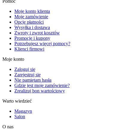
Pomoc
Moje konto klienta
Moje zamówienie
Opcje płatności
Wysyłka i dostawa
Zwroty i zwrot kosztów
Promocje i kupony
Potrzebujesz więcej pomocy?
Klienci firmowi
Moje konto
Zaloguj się
Zarejestruj się
Nie pamiętam hasła
Gdzie jest moje zamówienie?
Zrealizuj bon wartościowy
Warto wiedzieć
Magazyn
Salon
O nas