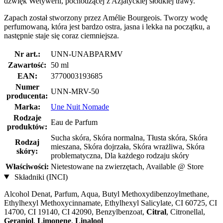
dźwięk Wetywerii, pochodzącej z Azjatyckiej słodkiej trawy.
Zapach został stworzony przez Amélie Bourgeois. Tworzy wodę
perfumowaną, która jest bardzo ostra, jasna i lekka na początku, a
następnie staje się coraz ciemniejsza.
Nr art.:
UNN-UNABPARMV
Zawartość:
50 ml
EAN:
3770003193685
Numer
UNN-MRV-50
producenta:
Marka:
Une Nuit Nomade
Rodzaje
Eau de Parfum
produktów:
Sucha skóra, Skóra normalna, Tłusta skóra, Skóra
Rodzaj
mieszana, Skóra dojrzała, Skóra wrażliwa, Skóra
skóry:
problematyczna, Dla każdego rodzaju skóry
Właściwości:
Nietestowane na zwierzętach, Available @ Store
Składniki (INCI)
Alcohol Denat, Parfum, Aqua, Butyl Methoxydibenzoylmethane,
Ethylhexyl Methoxycinnamate, Ethylhexyl Salicylate, CI 60725, CI
14700, CI 19140, CI 42090, Benzylbenzoat,
Citral
, Citronellal,
Geraniol
,
Limonene
,
Linalool