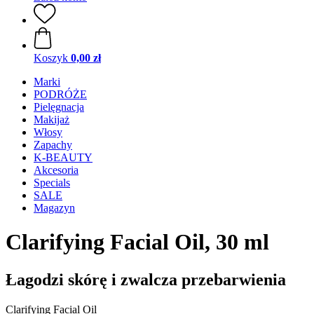
Koszyk
0,00 zł
Marki
PODRÓŻE
Pielęgnacja
Makijaż
Włosy
Zapachy
K-BEAUTY
Akcesoria
Specials
SALE
Magazyn
Clarifying Facial Oil, 30 ml
Łagodzi skórę i zwalcza przebarwienia
Clarifying Facial Oil