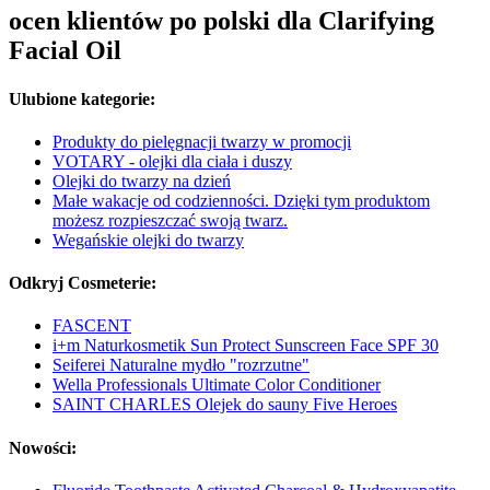
ocen klientów po polski dla Clarifying
Facial Oil
Ulubione kategorie:
Produkty do pielęgnacji twarzy w promocji
VOTARY - olejki dla ciała i duszy
Olejki do twarzy na dzień
Małe wakacje od codzienności. Dzięki tym produktom
możesz rozpieszczać swoją twarz.
Wegańskie olejki do twarzy
Odkryj Cosmeterie:
FASCENT
i+m Naturkosmetik Sun Protect Sunscreen Face SPF 30
Seiferei Naturalne mydło "rozrzutne"
Wella Professionals Ultimate Color Conditioner
SAINT CHARLES Olejek do sauny Five Heroes
Nowości: