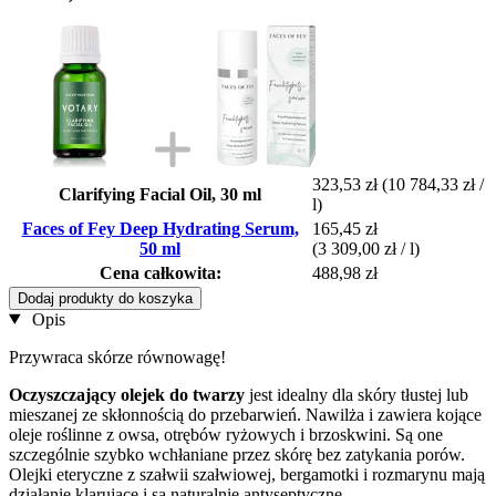
323,53 zł
(10 784,33 zł /
Clarifying Facial Oil, 30 ml
l)
Faces of Fey Deep Hydrating Serum,
165,45 zł
50 ml
(3 309,00 zł / l)
Cena całkowita:
488,98 zł
Dodaj produkty do koszyka
Opis
Przywraca skórze równowagę!
Oczyszczający olejek do twarzy
jest idealny dla skóry tłustej lub
mieszanej ze skłonnością do przebarwień. Nawilża i zawiera kojące
oleje roślinne z owsa, otrębów ryżowych i brzoskwini. Są one
szczególnie szybko wchłaniane przez skórę bez zatykania porów.
Olejki eteryczne z szałwii szałwiowej, bergamotki i rozmarynu mają
działanie klarujące i są naturalnie antyseptyczne.