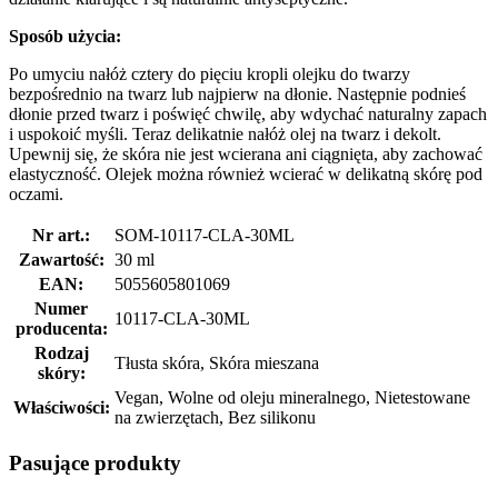
Sposób użycia:
Po umyciu nałóż cztery do pięciu kropli olejku do twarzy
bezpośrednio na twarz lub najpierw na dłonie. Następnie podnieś
dłonie przed twarz i poświęć chwilę, aby wdychać naturalny zapach
i uspokoić myśli. Teraz delikatnie nałóż olej na twarz i dekolt.
Upewnij się, że skóra nie jest wcierana ani ciągnięta, aby zachować
elastyczność. Olejek można również wcierać w delikatną skórę pod
oczami.
Nr art.:
SOM-10117-CLA-30ML
Zawartość:
30 ml
EAN:
5055605801069
Numer
10117-CLA-30ML
producenta:
Rodzaj
Tłusta skóra, Skóra mieszana
skóry:
Vegan, Wolne od oleju mineralnego, Nietestowane
Właściwości:
na zwierzętach, Bez silikonu
Pasujące produkty