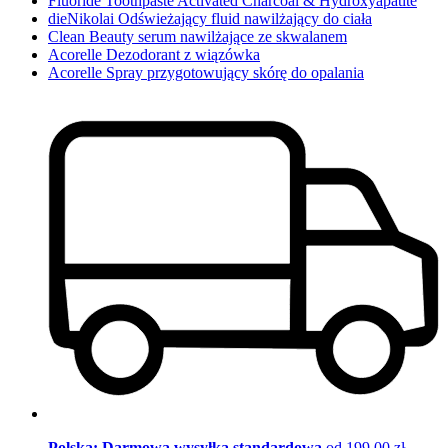
Fluoride Toothpaste Activated Charcoal & Hydroxyapatite
dieNikolai Odświeżający fluid nawilżający do ciała
Clean Beauty serum nawilżające ze skwalanem
Acorelle Dezodorant z wiązówka
Acorelle Spray przygotowujący skórę do opalania
Polska: Darmowa wysyłka standardowa
od 199,00 zł