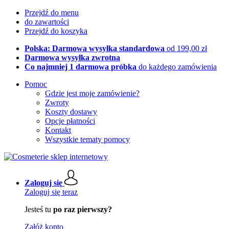
Przejdź do menu
do zawartości
Przejdź do koszyka
Polska: Darmowa wysyłka standardowa
od 199,00 zł
Darmowa wysyłka zwrotna
Co najmniej 1 darmowa próbka
do każdego zamówienia
Pomoc
Gdzie jest moje zamówienie?
Zwroty
Koszty dostawy
Opcje płatności
Kontakt
Wszystkie tematy pomocy
Zaloguj się
Zaloguj się teraz
Jesteś tu
po raz pierwszy?
Załóż konto