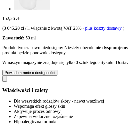
152,26 zł
(
3 045,20 zł / l
, włącznie z kwotą VAT 23%
-
plus koszty dostawy
)
Zawartość:
50 ml
Produkt tymczasowo niedostępny
Niestety obecnie
nie dysponujemy
produkt będzie ponownie dostępny.
W naszym magazynie znajduje się tylko 0 sztuk tego artykułu. Dostaw
Powiadom mnie o dostępności
Właściwości i zalety
Dla wszystkich rodzajów skóry - nawet wrażliwej
Wspomaga efekt glossy skin
Aktywuje proces odnowy
Zapewnia widoczne rozjaśnienie
Hipoalergiczna formuła