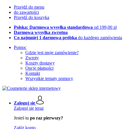
Przejdź do menu
do zawartości
Przejdź do koszyka
Polska: Darmowa wysyłka standardowa
od 199,00 zł
Darmowa wysyłka zwrotna
Co najmniej 1 darmowa próbka
do każdego zamówienia
Pomoc
Gdzie jest moje zamówienie?
Zwroty
Koszty dostawy
Opcje płatności
Kontakt
Wszystkie tematy pomocy
Zaloguj się
Zaloguj się teraz
Jesteś tu
po raz pierwszy?
Załóż konto