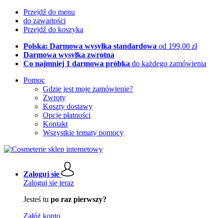
Przejdź do menu
do zawartości
Przejdź do koszyka
Polska: Darmowa wysyłka standardowa
od 199,00 zł
Darmowa wysyłka zwrotna
Co najmniej 1 darmowa próbka
do każdego zamówienia
Pomoc
Gdzie jest moje zamówienie?
Zwroty
Koszty dostawy
Opcje płatności
Kontakt
Wszystkie tematy pomocy
Zaloguj się
Zaloguj się teraz
Jesteś tu
po raz pierwszy?
Załóż konto