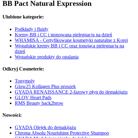
BB Pact Natural Expression
Ulubione kategorie:
Podkłady i fluidy
Kremy BB i CC i stonowana pielęgnacja na dzień
WHAMISA - Certyfikowane kosmetyki naturalne z Korei
Wegańskie kremy BB i CC oraz tonująca pielęgnacja na
dzień
Wegańskie produkty do opalania
Odkryj Cosmeterie:
Tonymoly
Glow25 Kollagen Plus proszek
GYADA RENAISSANCE 2-fazowy płyn do demakijażu
GLOV Heart Pads
RMS Beauty back2brow
Nowości:
GYADA Olejek do demakijażu
Chroma Absolu Nourishing Protective Shampoo