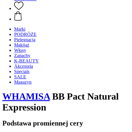
Marki
PODRÓŻE
Pielęgnacja
Makijaż
Włosy
Zapachy
K-BEAUTY
Akcesoria
Specials
SALE
Magazyn
WHAMISA
BB Pact Natural
Expression
Podstawa promiennej cery