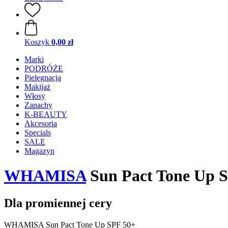
Koszyk
0,00 zł
Marki
PODRÓŻE
Pielęgnacja
Makijaż
Włosy
Zapachy
K-BEAUTY
Akcesoria
Specials
SALE
Magazyn
WHAMISA
Sun Pact Tone Up 
Dla promiennej cery
WHAMISA Sun Pact Tone Up SPF 50+