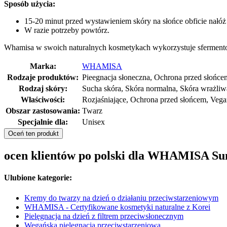
Sposób użycia:
15-20 minut przed wystawieniem skóry na słońce obficie nałó
W razie potrzeby powtórz.
Whamisa w swoich naturalnych kosmetykach wykorzystuje sfermentowa
Marka:
WHAMISA
Rodzaje produktów:
Pieegnacja słoneczna, Ochrona przed słońcem
Rodzaj skóry:
Sucha skóra, Skóra normalna, Skóra wrażliw
Właściwości:
Rozjaśniające, Ochrona przed słońcem, Vega
Obszar zastosowania:
Twarz
Specjalnie dla:
Unisex
Oceń ten produkt
ocen klientów po polski dla WHAMISA Su
Ulubione kategorie:
Kremy do twarzy na dzień o działaniu przeciwstarzeniowym
WHAMISA - Certyfikowane kosmetyki naturalne z Korei
Pielęgnacja na dzień z filtrem przeciwsłonecznym
Wegańska pielęgnacja przeciwstarzeniowa