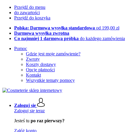
Przejdź do menu
do zawartości
Przejdź do koszyka
Polska: Darmowa wysyłka standardowa
od 199,00 zł
Darmowa wysyłka zwrotna
Co najmniej 1 darmowa próbka
do każdego zamówienia
Pomoc
Gdzie jest moje zamówienie?
Zwroty
Koszty dostawy
Opcje płatności
Kontakt
Wszystkie tematy pomocy
Zaloguj się
Zaloguj się teraz
Jesteś tu
po raz pierwszy?
Załóż konto