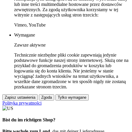
lub inne treści multimedialne hostowane przez dostawców
zewnętrznych. Za zgodą użytkownika korzystamy w tej
witrynie z następujących usług stron trzecich:
Vimeo, YouTube
Wymagane
Zawsze aktywne
Technicznie niezbędne pliki cookie zapewniają jedynie
podstawowe funkcje naszej strony internetowej. Służą one na
przykład do gromadzenia produktów w koszyku lub
logowania się do konta klienta. Nie jesteśmy w stanie
wyciągnąć żadnych wniosków na temat użytkownika, a
wszelkie dane zgromadzone w ten sposób nigdy nie zostaną
przekazane stronom trzecim.
Zapisz ustawienia
Zgoda
Tylko wymagane
Polityka prywatności
Bist du im richtigen Shop?
Bitte wechsle zum Land
, das mit deiner Lieferadresse