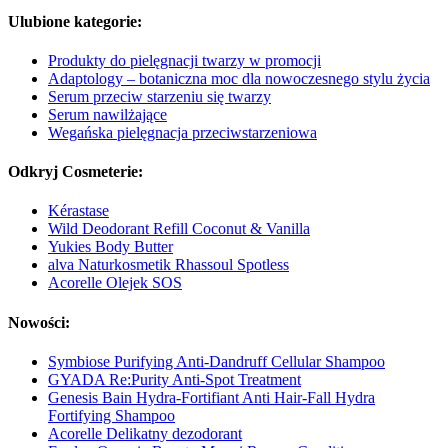
Ulubione kategorie:
Produkty do pielęgnacji twarzy w promocji
Adaptology – botaniczna moc dla nowoczesnego stylu życia
Serum przeciw starzeniu się twarzy
Serum nawilżające
Wegańska pielęgnacja przeciwstarzeniowa
Odkryj Cosmeterie:
Kérastase
Wild Deodorant Refill Coconut & Vanilla
Yukies Body Butter
alva Naturkosmetik Rhassoul Spotless
Acorelle Olejek SOS
Nowości:
Symbiose Purifying Anti-Dandruff Cellular Shampoo
GYADA Re:Purity Anti-Spot Treatment
Genesis Bain Hydra-Fortifiant Anti Hair-Fall Hydra
Fortifying Shampoo
Acorelle Delikatny dezodorant