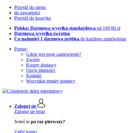
Przejdź do menu
do zawartości
Przejdź do koszyka
Polska: Darmowa wysyłka standardowa
od 199,00 zł
Darmowa wysyłka zwrotna
Co najmniej 1 darmowa próbka
do każdego zamówienia
Pomoc
Gdzie jest moje zamówienie?
Zwroty
Koszty dostawy
Opcje płatności
Kontakt
Wszystkie tematy pomocy
Zaloguj się
Zaloguj się teraz
Jesteś tu
po raz pierwszy?
Załóż konto