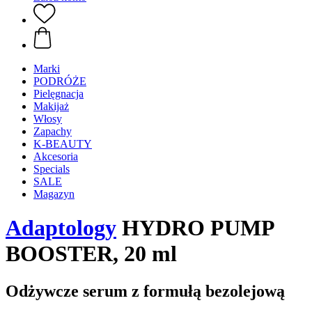
Marki
PODRÓŻE
Pielęgnacja
Makijaż
Włosy
Zapachy
K-BEAUTY
Akcesoria
Specials
SALE
Magazyn
Adaptology
HYDRO PUMP
BOOSTER, 20 ml
Odżywcze serum z formułą bezolejową