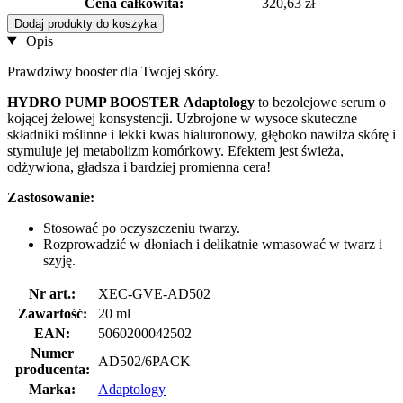
Cena całkowita:
320,63 zł
Dodaj produkty do koszyka
Opis
Prawdziwy booster dla Twojej skóry.
HYDRO PUMP BOOSTER
Adaptology
to bezolejowe serum o
kojącej żelowej konsystencji. Uzbrojone w wysoce skuteczne
składniki roślinne i lekki kwas hialuronowy, głęboko nawilża skórę i
stymuluje jej metabolizm komórkowy. Efektem jest świeża,
odżywiona, gładsza i bardziej promienna cera!
Zastosowanie:
Stosować po oczyszczeniu twarzy.
Rozprowadzić w dłoniach i delikatnie wmasować w twarz i
szyję.
Nr art.:
XEC-GVE-AD502
Zawartość:
20 ml
EAN:
5060200042502
Numer
AD502/6PACK
producenta:
Marka:
Adaptology