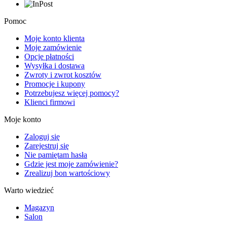
Pomoc
Moje konto klienta
Moje zamówienie
Opcje płatności
Wysyłka i dostawa
Zwroty i zwrot kosztów
Promocje i kupony
Potrzebujesz więcej pomocy?
Klienci firmowi
Moje konto
Zaloguj się
Zarejestruj się
Nie pamiętam hasła
Gdzie jest moje zamówienie?
Zrealizuj bon wartościowy
Warto wiedzieć
Magazyn
Salon