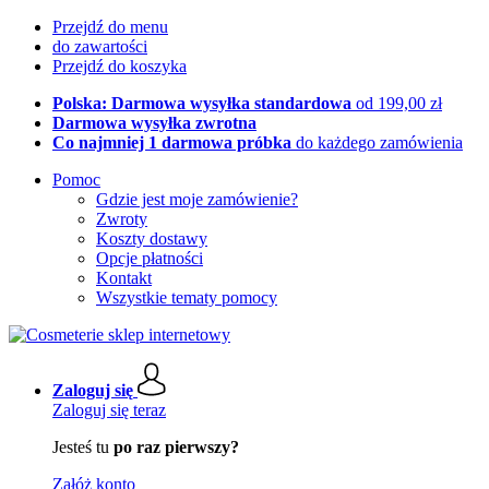
Przejdź do menu
do zawartości
Przejdź do koszyka
Polska: Darmowa wysyłka standardowa
od 199,00 zł
Darmowa wysyłka zwrotna
Co najmniej 1 darmowa próbka
do każdego zamówienia
Pomoc
Gdzie jest moje zamówienie?
Zwroty
Koszty dostawy
Opcje płatności
Kontakt
Wszystkie tematy pomocy
Zaloguj się
Zaloguj się teraz
Jesteś tu
po raz pierwszy?
Załóż konto