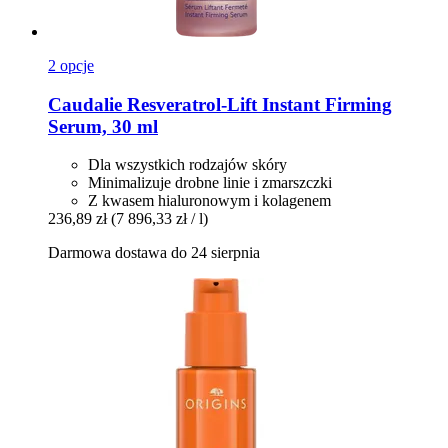
2 opcje
Caudalie
Resveratrol-​Lift Instant Firming
Serum, 30 ml
Dla wszystkich rodzajów skóry
Minimalizuje drobne linie i zmarszczki
Z kwasem hialuronowym i kolagenem
236,89 zł
(7 896,33 zł / l)
Darmowa dostawa do 24 sierpnia