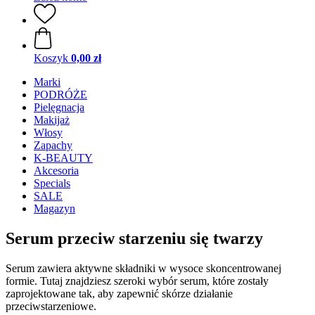
Koszyk
0,00 zł
Marki
PODRÓŻE
Pielęgnacja
Makijaż
Włosy
Zapachy
K-BEAUTY
Akcesoria
Specials
SALE
Magazyn
Serum przeciw starzeniu się twarzy
Serum zawiera aktywne składniki w wysoce skoncentrowanej
formie. Tutaj znajdziesz szeroki wybór serum, które zostały
zaprojektowane tak, aby zapewnić skórze działanie
przeciwstarzeniowe.