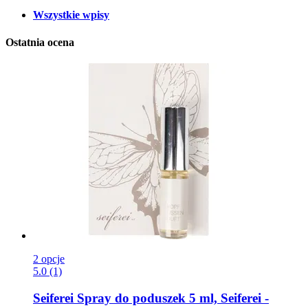
Wszystkie wpisy
Ostatnia ocena
2 opcje
5.0 (1)
Seiferei
Spray do poduszek 5 ml, Seiferei -​