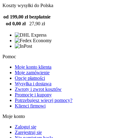
Koszty wysyłki do Polska
od 199,00 zł
bezpłatnie
od 0,00 zł
27,90 zł
Pomoc
Moje konto klienta
Moje zamówienie
Opcje płatności
Wysyłka i dostawa
Zwroty i zwrot kosztów
Promocje i kupony
Potrzebujesz więcej pomocy?
Klienci firmowi
Moje konto
Zaloguj się
Zarejestruj się
Nie pamiętam hasła