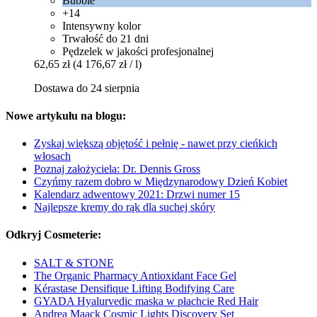
Bubble
+14
Intensywny kolor
Trwałość do 21 dni
Pędzelek w jakości profesjonalnej
62,65 zł
(4 176,67 zł / l)
Dostawa do 24 sierpnia
Nowe artykułu na blogu:
Zyskaj większą objętość i pełnię - nawet przy cieńkich
włosach
Poznaj założyciela: Dr. Dennis Gross
Czyńmy razem dobro w Międzynarodowy Dzień Kobiet
Kalendarz adwentowy 2021: Drzwi numer 15
Najlepsze kremy do rąk dla suchej skóry
Odkryj Cosmeterie:
SALT & STONE
The Organic Pharmacy Antioxidant Face Gel
Kérastase Densifique Lifting Bodifying Care
GYADA Hyalurvedic maska w płachcie Red Hair
Andrea Maack Cosmic Lights Discovery Set