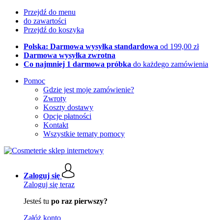
Przejdź do menu
do zawartości
Przejdź do koszyka
Polska: Darmowa wysyłka standardowa
od 199,00 zł
Darmowa wysyłka zwrotna
Co najmniej 1 darmowa próbka
do każdego zamówienia
Pomoc
Gdzie jest moje zamówienie?
Zwroty
Koszty dostawy
Opcje płatności
Kontakt
Wszystkie tematy pomocy
Zaloguj się
Zaloguj się teraz
Jesteś tu
po raz pierwszy?
Załóż konto