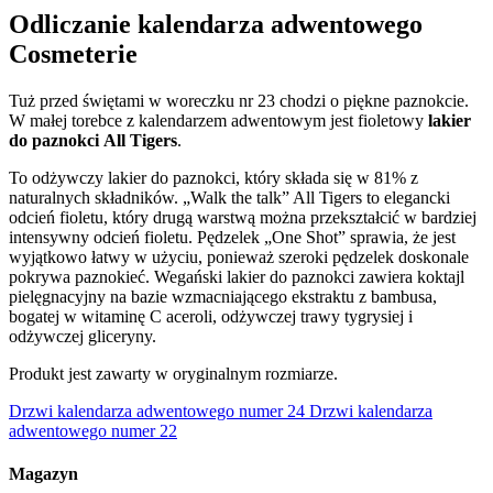
Odliczanie kalendarza adwentowego
Cosmeterie
Tuż przed świętami w woreczku nr 23 chodzi o piękne paznokcie.
W małej torebce z kalendarzem adwentowym jest fioletowy
lakier
do paznokci
All Tigers
.
To odżywczy lakier do paznokci, który składa się w 81% z
naturalnych składników. „Walk the talk” All Tigers to elegancki
odcień fioletu, który drugą warstwą można przekształcić w bardziej
intensywny odcień fioletu. Pędzelek „One Shot” sprawia, że jest
wyjątkowo łatwy w użyciu, ponieważ szeroki pędzelek doskonale
pokrywa paznokieć. Wegański lakier do paznokci zawiera koktajl
pielęgnacyjny na bazie wzmacniającego ekstraktu z bambusa,
bogatej w witaminę C aceroli, odżywczej trawy tygrysiej i
odżywczej gliceryny.
Produkt jest zawarty w oryginalnym rozmiarze.
Drzwi kalendarza adwentowego numer 24
Drzwi kalendarza
adwentowego numer 22
Magazyn