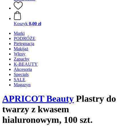
Koszyk
0,00 zł
Marki
PODRÓŻE
Pielęgnacja
Makijaż
Włosy
Zapachy
K-BEAUTY
Akcesoria
Specials
SALE
Magazyn
APRICOT Beauty
Plastry do
twarzy z kwasem
hialuronowym, 100 szt.