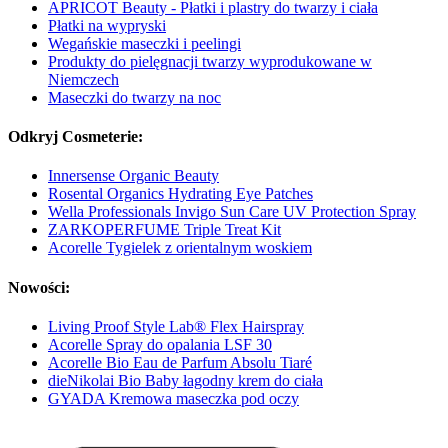
APRICOT Beauty - Płatki i plastry do twarzy i ciała
Płatki na wypryski
Wegańskie maseczki i peelingi
Produkty do pielęgnacji twarzy wyprodukowane w
Niemczech
Maseczki do twarzy na noc
Odkryj Cosmeterie:
Innersense Organic Beauty
Rosental Organics Hydrating Eye Patches
Wella Professionals Invigo Sun Care UV Protection Spray
ZARKOPERFUME Triple Treat Kit
Acorelle Tygielek z orientalnym woskiem
Nowości:
Living Proof Style Lab® Flex Hairspray
Acorelle Spray do opalania LSF 30
Acorelle Bio Eau de Parfum Absolu Tiaré
dieNikolai Bio Baby łagodny krem do ciała
GYADA Kremowa maseczka pod oczy