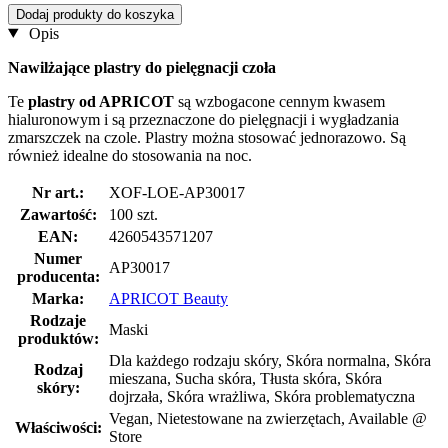
Dodaj produkty do koszyka
Opis
Nawilżające plastry do pielęgnacji czoła
Te
plastry od APRICOT
są wzbogacone cennym kwasem
hialuronowym i są przeznaczone do pielęgnacji i wygładzania
zmarszczek na czole. Plastry można stosować jednorazowo. Są
również idealne do stosowania na noc.
Nr art.:
XOF-LOE-AP30017
Zawartość:
100 szt.
EAN:
4260543571207
Numer
AP30017
producenta:
Marka:
APRICOT Beauty
Rodzaje
Maski
produktów:
Dla każdego rodzaju skóry, Skóra normalna, Skóra
Rodzaj
mieszana, Sucha skóra, Tłusta skóra, Skóra
skóry:
dojrzała, Skóra wrażliwa, Skóra problematyczna
Vegan, Nietestowane na zwierzętach, Available @
Właściwości:
Store