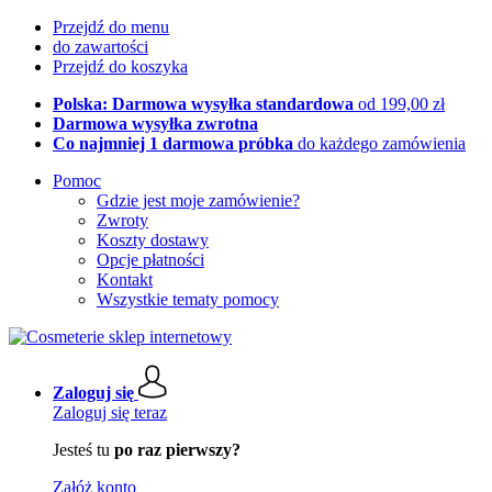
Przejdź do menu
do zawartości
Przejdź do koszyka
Polska: Darmowa wysyłka standardowa
od 199,00 zł
Darmowa wysyłka zwrotna
Co najmniej 1 darmowa próbka
do każdego zamówienia
Pomoc
Gdzie jest moje zamówienie?
Zwroty
Koszty dostawy
Opcje płatności
Kontakt
Wszystkie tematy pomocy
Zaloguj się
Zaloguj się teraz
Jesteś tu
po raz pierwszy?
Załóż konto