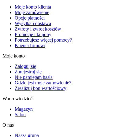
Moje konto klienta
Moje zamówienie
Opcje płatności
Wysyłka i dostawa
Zwroty i zwrot kosztów
Promocje i kupony
Potrzebujesz więcej pomocy?
Klienci firmowi
Moje konto
Zaloguj się
Zarejestruj się
Nie pamiętam hasła
Gdzie jest moje zamówienie?
Zrealizuj bon wartościowy
Warto wiedzieć
Magazyn
Salon
O nas
Nasza grupa