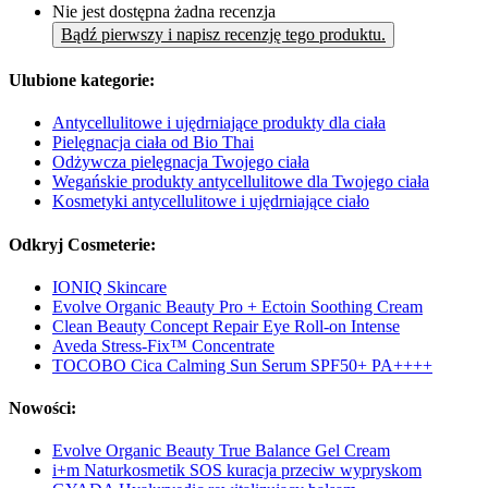
Nie jest dostępna żadna recenzja
Bądź pierwszy i napisz recenzję tego produktu.
Ulubione kategorie:
Antycellulitowe i ujędrniające produkty dla ciała
Pielęgnacja ciała od Bio Thai
Odżywcza pielęgnacja Twojego ciała
Wegańskie produkty antycellulitowe dla Twojego ciała
Kosmetyki antycellulitowe i ujędrniające ciało
Odkryj Cosmeterie:
IONIQ Skincare
Evolve Organic Beauty Pro + Ectoin Soothing Cream
Clean Beauty Concept Repair Eye Roll-on Intense
Aveda Stress-Fix™ Concentrate
TOCOBO Cica Calming Sun Serum SPF50+ PA++++
Nowości:
Evolve Organic Beauty True Balance Gel Cream
i+m Naturkosmetik SOS kuracja przeciw wypryskom