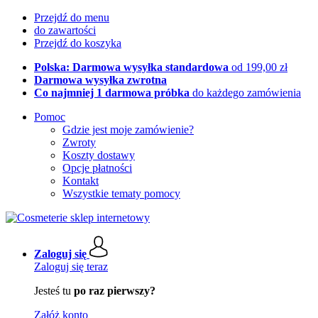
Przejdź do menu
do zawartości
Przejdź do koszyka
Polska: Darmowa wysyłka standardowa
od 199,00 zł
Darmowa wysyłka zwrotna
Co najmniej 1 darmowa próbka
do każdego zamówienia
Pomoc
Gdzie jest moje zamówienie?
Zwroty
Koszty dostawy
Opcje płatności
Kontakt
Wszystkie tematy pomocy
Zaloguj się
Zaloguj się teraz
Jesteś tu
po raz pierwszy?
Załóż konto