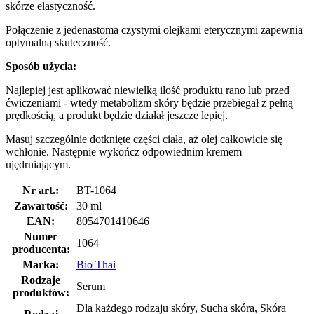
skórze elastyczność.
Połączenie z jedenastoma czystymi olejkami eterycznymi zapewnia
optymalną skuteczność.
Sposób użycia:
Najlepiej jest aplikować niewielką ilość produktu rano lub przed
ćwiczeniami - wtedy metabolizm skóry będzie przebiegał z pełną
prędkością, a produkt będzie działał jeszcze lepiej.
Masuj szczególnie dotknięte części ciała, aż olej całkowicie się
wchłonie. Następnie wykończ odpowiednim kremem
ujędrniającym.
Nr art.:
BT-1064
Zawartość:
30 ml
EAN:
8054701410646
Numer
1064
producenta:
Marka:
Bio Thai
Rodzaje
Serum
produktów:
Dla każdego rodzaju skóry, Sucha skóra, Skóra