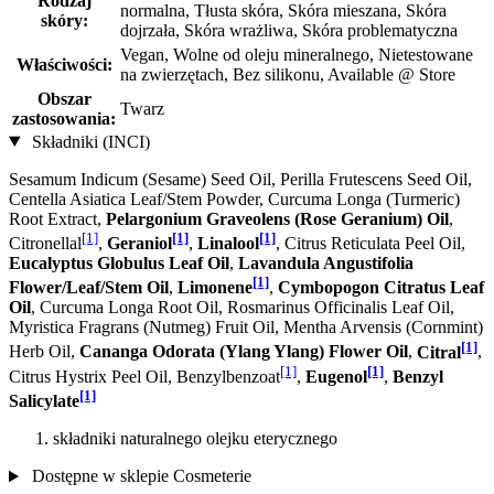
Rodzaj
normalna, Tłusta skóra, Skóra mieszana, Skóra
skóry:
dojrzała, Skóra wrażliwa, Skóra problematyczna
Vegan, Wolne od oleju mineralnego, Nietestowane
Właściwości:
na zwierzętach, Bez silikonu, Available @ Store
Obszar
Twarz
zastosowania:
Składniki (INCI)
Sesamum Indicum (Sesame) Seed Oil, Perilla Frutescens Seed Oil,
Centella Asiatica Leaf/Stem Powder, Curcuma Longa (Turmeric)
Root Extract,
Pelargonium Graveolens (Rose Geranium) Oil
,
[1]
[1]
[1]
Citronellal
,
Geraniol
,
Linalool
, Citrus Reticulata Peel Oil,
Eucalyptus Globulus Leaf Oil
,
Lavandula Angustifolia
[1]
Flower/Leaf/Stem Oil
,
Limonene
,
Cymbopogon Citratus Leaf
Oil
, Curcuma Longa Root Oil, Rosmarinus Officinalis Leaf Oil,
Myristica Fragrans (Nutmeg) Fruit Oil, Mentha Arvensis (Cornmint)
[1]
Herb Oil,
Cananga Odorata (Ylang Ylang) Flower Oil
,
Citral
,
[1]
[1]
Citrus Hystrix Peel Oil, Benzylbenzoat
,
Eugenol
,
Benzyl
[1]
Salicylate
składniki naturalnego olejku eterycznego
Dostępne w sklepie Cosmeterie