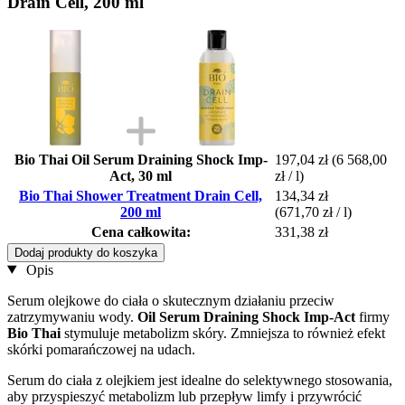
Drain Cell, 200 ml
Bio Thai Oil Serum Draining Shock Imp-
197,04 zł
(6 568,00
Act, 30 ml
zł / l)
Bio Thai Shower Treatment Drain Cell,
134,34 zł
200 ml
(671,70 zł / l)
Cena całkowita:
331,38 zł
Dodaj produkty do koszyka
Opis
Serum olejkowe do ciała o skutecznym działaniu przeciw
zatrzymywaniu wody.
Oil Serum Draining Shock Imp-Act
firmy
Bio Thai
stymuluje metabolizm skóry. Zmniejsza to również efekt
skórki pomarańczowej na udach.
Serum do ciała z olejkiem jest idealne do selektywnego stosowania,
aby przyspieszyć metabolizm lub przepływ limfy i przywrócić