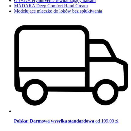
GYADA Hyalurvedic rewitalizujący balsam
MÁDARA Deep Comfort Hand Cream
Modelujące mleczko do loków bez spłukiwania
Polska: Darmowa wysyłka standardowa
od 199,00 zł