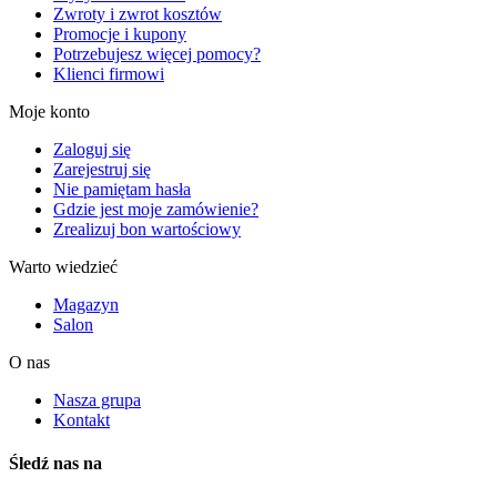
Zwroty i zwrot kosztów
Promocje i kupony
Potrzebujesz więcej pomocy?
Klienci firmowi
Moje konto
Zaloguj się
Zarejestruj się
Nie pamiętam hasła
Gdzie jest moje zamówienie?
Zrealizuj bon wartościowy
Warto wiedzieć
Magazyn
Salon
O nas
Nasza grupa
Kontakt
Śledź nas na