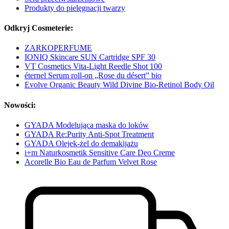
Produkty do pielęgnacji twarzy
Odkryj Cosmeterie:
ZARKOPERFUME
IONIQ Skincare SUN Cartridge SPF 30
VT Cosmetics Vita-Light Reedle Shot 100
éternel Serum roll-on „Rose du désert” bio
Evolve Organic Beauty Wild Divine Bio-Retinol Body Oil
Nowości:
GYADA Modelująca maska do loków
GYADA Re:Purity Anti-Spot Treatment
GYADA Olejek-żel do demakijażu
i+m Naturkosmetik Sensitive Care Deo Creme
Acorelle Bio Eau de Parfum Velvet Rose