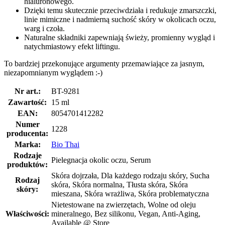
hialuronowego.
Dzięki temu skutecznie przeciwdziała i redukuje zmarszczki,
linie mimiczne i nadmierną suchość skóry w okolicach oczu,
warg i czoła.
Naturalne składniki zapewniają świeży, promienny wygląd i
natychmiastowy efekt liftingu.
To bardziej przekonujące argumenty przemawiające za jasnym,
niezapomnianym wyglądem :-)
Nr art.:
BT-9281
Zawartość:
15 ml
EAN:
8054701412282
Numer
1228
producenta:
Marka:
Bio Thai
Rodzaje
Pielegnacja okolic oczu, Serum
produktów:
Skóra dojrzała, Dla każdego rodzaju skóry, Sucha
Rodzaj
skóra, Skóra normalna, Tłusta skóra, Skóra
skóry:
mieszana, Skóra wrażliwa, Skóra problematyczna
Nietestowane na zwierzętach, Wolne od oleju
Właściwości:
mineralnego, Bez silikonu, Vegan, Anti-Aging,
Available @ Store