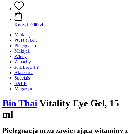
Koszyk
0,00 zł
Marki
PODRÓŻE
Pielęgnacja
Makijaż
Włosy
Zapachy
K-BEAUTY
Akcesoria
Specials
SALE
Magazyn
Bio Thai
Vitality Eye Gel, 15
ml
Pielęgnacja oczu zawierająca witaminy z