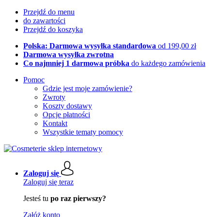
Przejdź do menu
do zawartości
Przejdź do koszyka
Polska: Darmowa wysyłka standardowa
od 199,00 zł
Darmowa wysyłka zwrotna
Co najmniej 1 darmowa próbka
do każdego zamówienia
Pomoc
Gdzie jest moje zamówienie?
Zwroty
Koszty dostawy
Opcje płatności
Kontakt
Wszystkie tematy pomocy
Zaloguj się
Zaloguj się teraz
Jesteś tu
po raz pierwszy?
Załóż konto