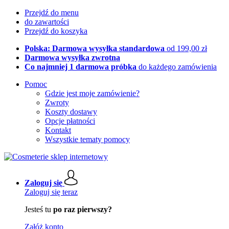
Przejdź do menu
do zawartości
Przejdź do koszyka
Polska: Darmowa wysyłka standardowa
od 199,00 zł
Darmowa wysyłka zwrotna
Co najmniej 1 darmowa próbka
do każdego zamówienia
Pomoc
Gdzie jest moje zamówienie?
Zwroty
Koszty dostawy
Opcje płatności
Kontakt
Wszystkie tematy pomocy
Zaloguj się
Zaloguj się teraz
Jesteś tu
po raz pierwszy?
Załóż konto