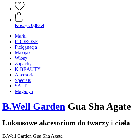
Koszyk
0,00 zł
Marki
PODRÓŻE
Pielęgnacja
Makijaż
Włosy
Zapachy
K-BEAUTY
Akcesoria
Specials
SALE
Magazyn
B.Well Garden
Gua Sha Agate
Luksusowe akcesorium do twarzy i ciała
B.Well Garden Gua Sha Agate