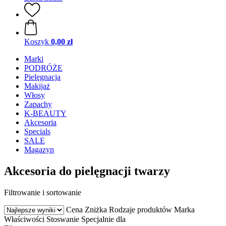
Koszyk
0,00 zł
Marki
PODRÓŻE
Pielęgnacja
Makijaż
Włosy
Zapachy
K-BEAUTY
Akcesoria
Specials
SALE
Magazyn
Akcesoria do pielęgnacji twarzy
Filtrowanie i sortowanie
Cena
Zniżka
Rodzaje produktów
Marka
Właściwości
Stoswanie
Specjalnie dla