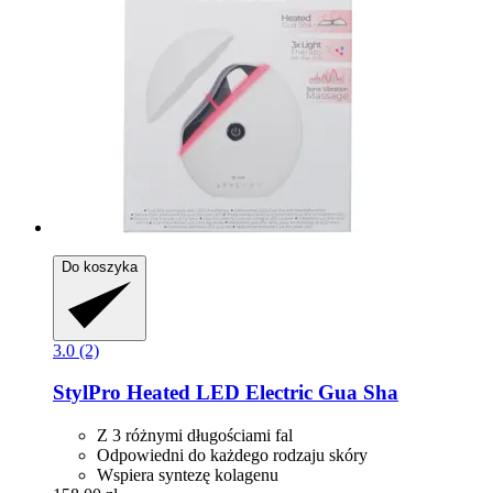
Do koszyka
3.0 (2)
StylPro
Heated LED Electric Gua Sha
Z 3 różnymi długościami fal
Odpowiedni do każdego rodzaju skóry
Wspiera syntezę kolagenu