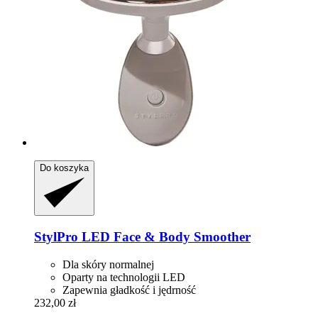
Do koszyka
StylPro
LED Face & Body Smoother
Dla skóry normalnej
Oparty na technologii LED
Zapewnia gładkość i jędrność
232,00 zł