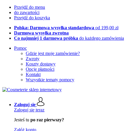
Przejdź do menu
do zawartości
Przejdź do koszyka
Polska: Darmowa wysyłka standardowa
od 199,00 zł
Darmowa wysyłka zwrotna
Co najmniej 1 darmowa próbka
do każdego zamówienia
Pomoc
Gdzie jest moje zamówienie?
Zwroty
Koszty dostawy
Opcje płatności
Kontakt
Wszystkie tematy pomocy
Zaloguj się
Zaloguj się teraz
Jesteś tu
po raz pierwszy?
Załóż konto