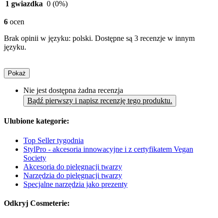
1 gwiazdka
0
(0%)
6
ocen
Brak opinii w języku: polski. Dostępne są 3 recenzje w innym
języku.
Pokaż
Nie jest dostępna żadna recenzja
Bądź pierwszy i napisz recenzję tego produktu.
Ulubione kategorie:
Top Seller tygodnia
StylPro - akcesoria innowacyjne i z certyfikatem Vegan
Society
Akcesoria do pielęgnacji twarzy
Narzędzia do pielęgnacji twarzy
Specjalne narzędzia jako prezenty
Odkryj Cosmeterie: