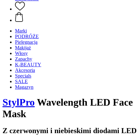
Marki
PODRÓŻE
Pielęgnacja
Makijaż
Włosy
Zapachy
K-BEAUTY
Akcesoria
Specials
SALE
Magazyn
StylPro
Wavelength LED Face
Mask
Z czerwonymi i niebieskimi diodami LED