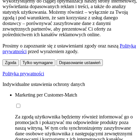
wykorzystujemy do ciągłej optymalizacji naszej strony internetowej,
wyświetlania dopasowanych reklam i treści, a także do analizy
statystyk użytkowania. Możemy również – wyłącznie za Twoją
zgodą i pod warunkiem, że sam korzystasz z usług danego
dostawcy – porównywać zaszyfrowane dane z danymi
zewnętrznych partnerów, aby prezentować Ci oferty za
pośrednictwem ich kanałów reklamowych online.
Prosimy o zapoznanie się z ustawieniami zgody oraz naszą
Polityką
prywatności
przed wyrażeniem zgody.
Zgoda
Tylko wymagane
Dopasowanie ustawień
Polityka prywatności
Indywidualne ustawienia ochrony danych
Marketing per Customer-Match
Za zgodą użytkownika będziemy również informować go o
promocjach i pokazywać mu odpowiednie produkty poza
naszą witryną. W tym celu synchronizujemy zaszyfrowane
dane osobowe użytkownika z następującymi zewnętrznymi
dostawcami i korzystamy z ich internetowych kanałów