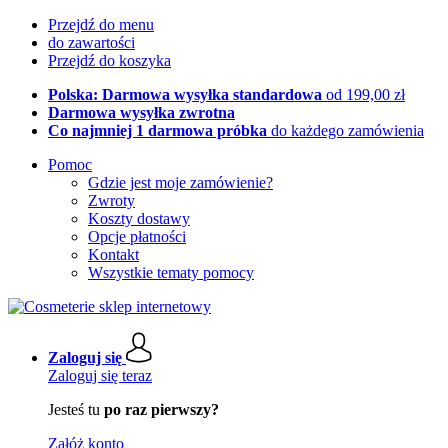
Przejdź do menu
do zawartości
Przejdź do koszyka
Polska: Darmowa wysyłka standardowa
od 199,00 zł
Darmowa wysyłka zwrotna
Co najmniej 1 darmowa próbka
do każdego zamówienia
Pomoc
Gdzie jest moje zamówienie?
Zwroty
Koszty dostawy
Opcje płatności
Kontakt
Wszystkie tematy pomocy
Zaloguj się
Zaloguj się teraz
Jesteś tu
po raz pierwszy?
Załóż konto