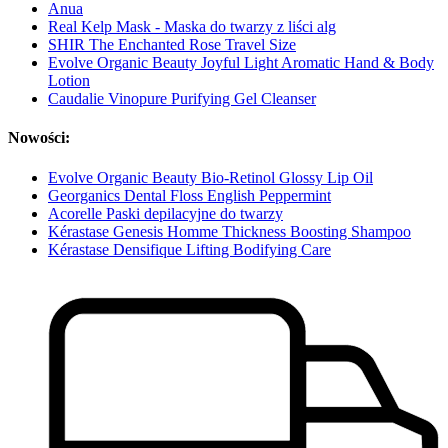
Anua
Real Kelp Mask - Maska do twarzy z liści alg
SHIR The Enchanted Rose Travel Size
Evolve Organic Beauty Joyful Light Aromatic Hand & Body
Lotion
Caudalie Vinopure Purifying Gel Cleanser
Nowości:
Evolve Organic Beauty Bio-Retinol Glossy Lip Oil
Georganics Dental Floss English Peppermint
Acorelle Paski depilacyjne do twarzy
Kérastase Genesis Homme Thickness Boosting Shampoo
Kérastase Densifique Lifting Bodifying Care