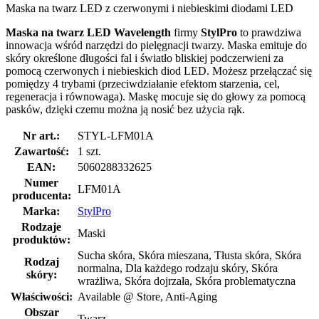
Maska na twarz LED z czerwonymi i niebieskimi diodami LED
Maska na twarz LED Wavelength
firmy
StylPro
to prawdziwa
innowacja wśród narzędzi do pielęgnacji twarzy. Maska emituje do
skóry określone długości fal i światło bliskiej podczerwieni za
pomocą czerwonych i niebieskich diod LED. Możesz przełączać się
pomiędzy 4 trybami (przeciwdziałanie efektom starzenia, cel,
regeneracja i równowaga). Maskę mocuje się do głowy za pomocą
pasków, dzięki czemu można ją nosić bez użycia rąk.
Nr art.:
STYL-LFM01A
Zawartość:
1 szt.
EAN:
5060288332625
Numer
LFM01A
producenta:
Marka:
StylPro
Rodzaje
Maski
produktów:
Sucha skóra, Skóra mieszana, Tłusta skóra, Skóra
Rodzaj
normalna, Dla każdego rodzaju skóry, Skóra
skóry:
wrażliwa, Skóra dojrzała, Skóra problematyczna
Właściwości:
Available @ Store, Anti-Aging
Obszar
Twarz