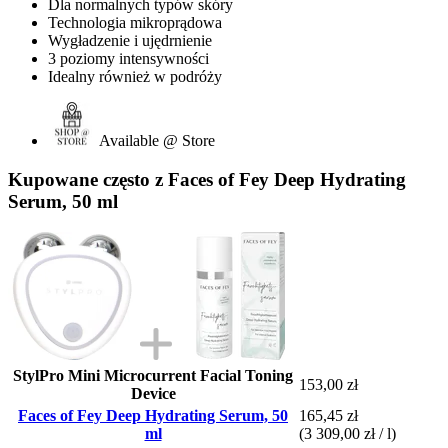
Dla normalnych typów skóry
Technologia mikroprądowa
Wygładzenie i ujędrnienie
3 poziomy intensywności
Idealny również w podróży
Available @ Store
Kupowane często z Faces of Fey Deep Hydrating
Serum, 50 ml
StylPro Mini Microcurrent Facial Toning
153,00 zł
Device
Faces of Fey Deep Hydrating Serum, 50
165,45 zł
ml
(3 309,00 zł / l)