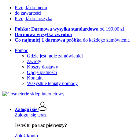
Przejdź do menu
do zawartości
Przejdź do koszyka
Polska: Darmowa wysyłka standardowa
od 199,00 zł
Darmowa wysyłka zwrotna
Co najmniej 1 darmowa próbka
do każdego zamówienia
Pomoc
Gdzie jest moje zamówienie?
Zwroty
Koszty dostawy
Opcje płatności
Kontakt
Wszystkie tematy pomocy
Zaloguj się
Zaloguj się teraz
Jesteś tu
po raz pierwszy?
Załóż konto