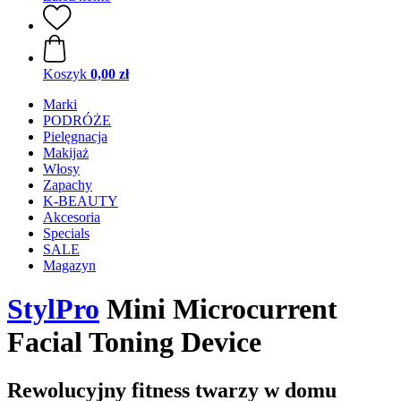
Koszyk
0,00 zł
Marki
PODRÓŻE
Pielęgnacja
Makijaż
Włosy
Zapachy
K-BEAUTY
Akcesoria
Specials
SALE
Magazyn
StylPro
Mini Microcurrent
Facial Toning Device
Rewolucyjny fitness twarzy w domu