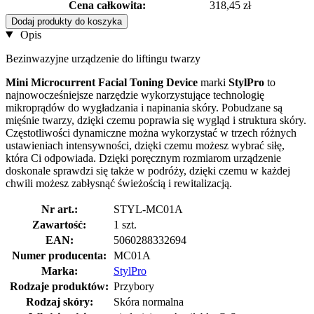
Cena całkowita:
318,45 zł
Dodaj produkty do koszyka
Opis
Bezinwazyjne urządzenie do liftingu twarzy
Mini Microcurrent Facial Toning Device
marki
StylPro
to
najnowocześniejsze narzędzie wykorzystujące technologię
mikroprądów do wygładzania i napinania skóry. Pobudzane są
mięśnie twarzy, dzięki czemu poprawia się wygląd i struktura skóry.
Częstotliwości dynamiczne można wykorzystać w trzech różnych
ustawieniach intensywności, dzięki czemu możesz wybrać siłę,
która Ci odpowiada. Dzięki poręcznym rozmiarom urządzenie
doskonale sprawdzi się także w podróży, dzięki czemu w każdej
chwili możesz zabłysnąć świeżością i rewitalizacją.
Nr art.:
STYL-MC01A
Zawartość:
1 szt.
EAN:
5060288332694
Numer producenta:
MC01A
Marka:
StylPro
Rodzaje produktów:
Przybory
Rodzaj skóry:
Skóra normalna