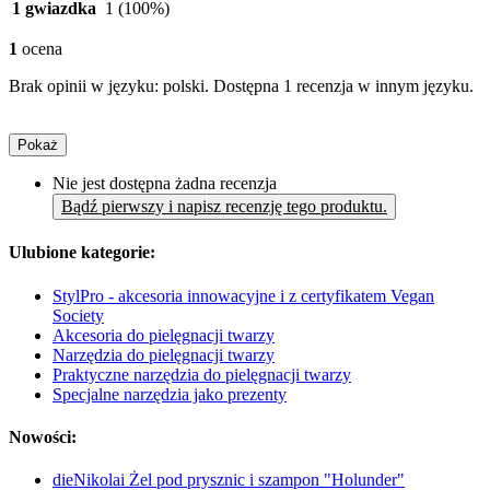
1 gwiazdka
1
(100%)
1
ocena
Brak opinii w języku: polski. Dostępna 1 recenzja w innym języku.
Pokaż
Nie jest dostępna żadna recenzja
Bądź pierwszy i napisz recenzję tego produktu.
Ulubione kategorie:
StylPro - akcesoria innowacyjne i z certyfikatem Vegan
Society
Akcesoria do pielęgnacji twarzy
Narzędzia do pielęgnacji twarzy
Praktyczne narzędzia do pielęgnacji twarzy
Specjalne narzędzia jako prezenty
Nowości:
dieNikolai Żel pod prysznic i szampon "Holunder"