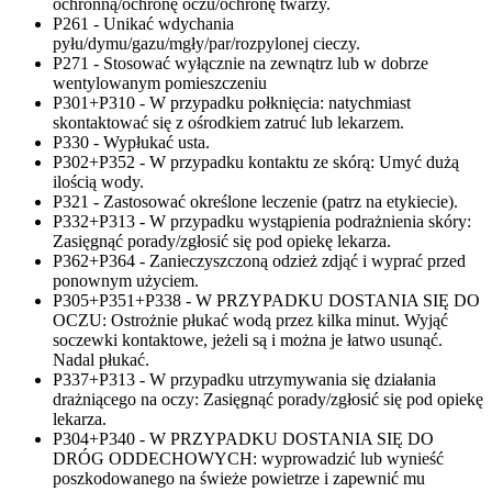
ochronną/ochronę oczu/ochronę twarzy.
P261 - Unikać wdychania
pyłu/dymu/gazu/mgły/par/rozpylonej cieczy.
P271 - Stosować wyłącznie na zewnątrz lub w dobrze
wentylowanym pomieszczeniu
P301+P310 - W przypadku połknięcia: natychmiast
skontaktować się z ośrodkiem zatruć lub lekarzem.
P330 - Wypłukać usta.
P302+P352 - W przypadku kontaktu ze skórą: Umyć dużą
ilością wody.
P321 - Zastosować określone leczenie (patrz na etykiecie).
P332+P313 - W przypadku wystąpienia podrażnienia skóry:
Zasięgnąć porady/zgłosić się pod opiekę lekarza.
P362+P364 - Zanieczyszczoną odzież zdjąć i wyprać przed
ponownym użyciem.
P305+P351+P338 - W PRZYPADKU DOSTANIA SIĘ DO
OCZU: Ostrożnie płukać wodą przez kilka minut. Wyjąć
soczewki kontaktowe, jeżeli są i można je łatwo usunąć.
Nadal płukać.
P337+P313 - W przypadku utrzymywania się działania
drażniącego na oczy: Zasięgnąć porady/zgłosić się pod opiekę
lekarza.
P304+P340 - W PRZYPADKU DOSTANIA SIĘ DO
DRÓG ODDECHOWYCH: wyprowadzić lub wynieść
poszkodowanego na świeże powietrze i zapewnić mu