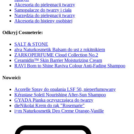
Akcesoria do pielęgnacji twarzy
Samopalacze do twarzy i ciała
Narzędzia do pielęgnacji twarzy
Akcesoria do higieny osobistej
Odkryj Cosmeterie:
SALT & STONE
alva Naturkosmetik Balsam do ust z rokitnikiem
ZARKOPERFUME Cloud Collection No.2
Ceramidin™ Skin Barrier Moisturizing Cream
RAVI Born to Shine Raviva Colour Anti-Fading Shampoo
Nowości:
Acorelle Spray do opalania LSF 50, nieperfumowany
Kérastase Soleil Nourishing After-Sun Shampoo
GYADA Pianka oczyszczająca do twarzy
dieNikolai Krem do rąk "Rosemarie"
i+m Naturkosmetik Deo Creme Orange-Vanille