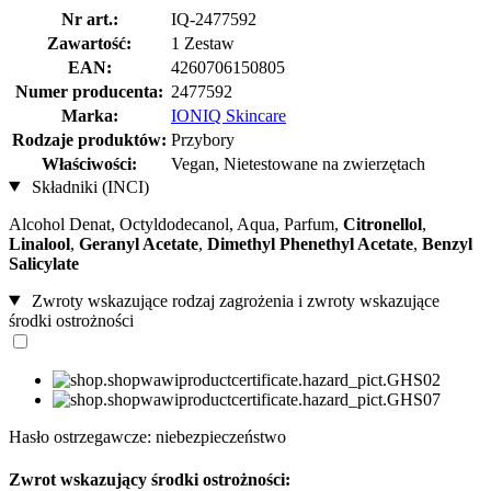
Nr art.:
IQ-2477592
Zawartość:
1 Zestaw
EAN:
4260706150805
Numer producenta:
2477592
Marka:
IONIQ Skincare
Rodzaje produktów:
Przybory
Właściwości:
Vegan, Nietestowane na zwierzętach
Składniki (INCI)
Alcohol Denat, Octyldodecanol, Aqua, Parfum,
Citronellol
,
Linalool
,
Geranyl Acetate
,
Dimethyl Phenethyl Acetate
,
Benzyl
Salicylate
Zwroty wskazujące rodzaj zagrożenia i zwroty wskazujące
środki ostrożności
Hasło ostrzegawcze: niebezpieczeństwo
Zwrot wskazujący środki ostrożności: