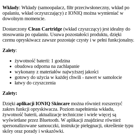
Wkłady
: Wkłady (samoopalacz, filtr przeciwsłoneczny, wkład po
opalaniu, wkład oczyszczający) z IONIQ można wymieniać w
dowolnym momencie.
Dostarczony
Clean Cartridge
(wkład czyszczący)
jest idealny do
stosowania po opalaniu. Usuwa pozostałości produktu, dzięki
czemu opryskiwacz zawsze pozostaje czysty i w pełni funkcjonalny.
Zalety
:
żywotność baterii: 1 godzina
obudowa odporna na zachlapanie
wykonany z materiałów najwyższej jakości
gotowy do użycia w każdej chwili - nawet w samolocie
łatwy do czyszczenia
Zalety:
Dzięki
aplikacji IONIQ Skincare
można również rozszerzyć
zakres funkcji opryskiwacza. Poziom napełnienia wkładu,
żywotność baterii, aktualizacje techniczne i wiele więcej są
wyświetlane przez Bluetooth. W aplikacji znajdziesz również
spersonalizowane samouczki, instrukcje pielęgnacji, określenie typu
skóry oraz porady i wskazówki.