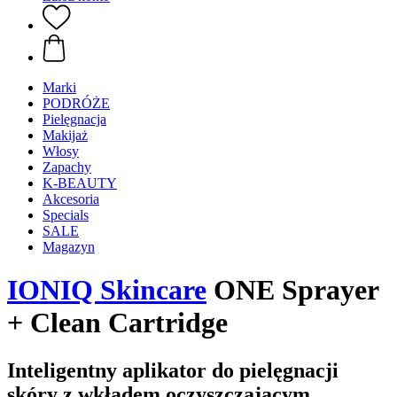
Marki
PODRÓŻE
Pielęgnacja
Makijaż
Włosy
Zapachy
K-BEAUTY
Akcesoria
Specials
SALE
Magazyn
IONIQ Skincare
ONE Sprayer
+ Clean Cartridge
Inteligentny aplikator do pielęgnacji
skóry z wkładem oczyszczającym