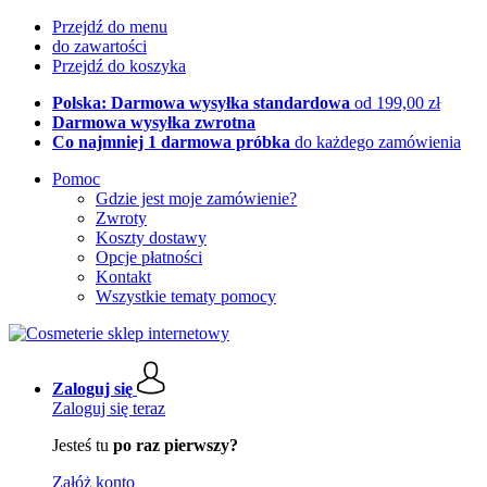
Przejdź do menu
do zawartości
Przejdź do koszyka
Polska: Darmowa wysyłka standardowa
od 199,00 zł
Darmowa wysyłka zwrotna
Co najmniej 1 darmowa próbka
do każdego zamówienia
Pomoc
Gdzie jest moje zamówienie?
Zwroty
Koszty dostawy
Opcje płatności
Kontakt
Wszystkie tematy pomocy
Zaloguj się
Zaloguj się teraz
Jesteś tu
po raz pierwszy?
Załóż konto