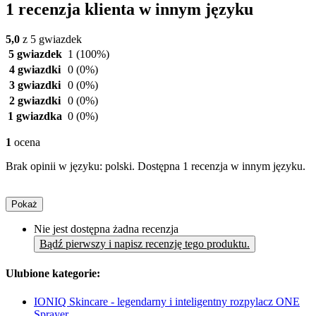
1 recenzja klienta w innym języku
5,0
z 5 gwiazdek
5 gwiazdek
1
(100%)
4 gwiazdki
0
(0%)
3 gwiazdki
0
(0%)
2 gwiazdki
0
(0%)
1 gwiazdka
0
(0%)
1
ocena
Brak opinii w języku: polski. Dostępna 1 recenzja w innym języku.
Pokaż
Nie jest dostępna żadna recenzja
Bądź pierwszy i napisz recenzję tego produktu.
Ulubione kategorie:
IONIQ Skincare - legendarny i inteligentny rozpylacz ONE
Sprayer