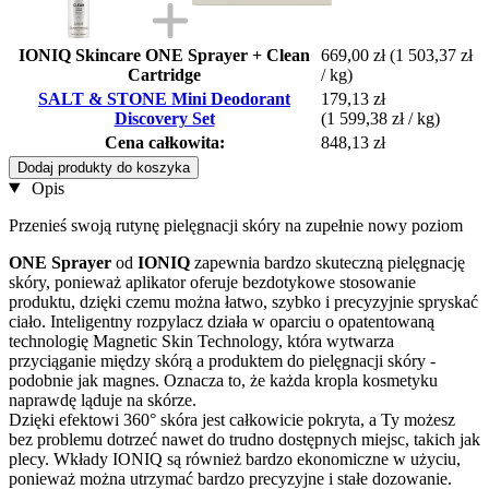
IONIQ Skincare ONE Sprayer + Clean
669,00 zł
(1 503,37 zł
Cartridge
/ kg)
SALT & STONE Mini Deodorant
179,13 zł
Discovery Set
(1 599,38 zł / kg)
Cena całkowita:
848,13 zł
Dodaj produkty do koszyka
Opis
Przenieś swoją rutynę pielęgnacji skóry na zupełnie nowy poziom
ONE Sprayer
od
IONIQ
zapewnia bardzo skuteczną pielęgnację
skóry, ponieważ aplikator oferuje bezdotykowe stosowanie
produktu, dzięki czemu można łatwo, szybko i precyzyjnie spryskać
ciało. Inteligentny rozpylacz działa w oparciu o opatentowaną
technologię Magnetic Skin Technology, która wytwarza
przyciąganie między skórą a produktem do pielęgnacji skóry -
podobnie jak magnes. Oznacza to, że każda kropla kosmetyku
naprawdę ląduje na skórze.
Dzięki efektowi 360° skóra jest całkowicie pokryta, a Ty możesz
bez problemu dotrzeć nawet do trudno dostępnych miejsc, takich jak
plecy. Wkłady IONIQ są również bardzo ekonomiczne w użyciu,
ponieważ można utrzymać bardzo precyzyjne i stałe dozowanie.