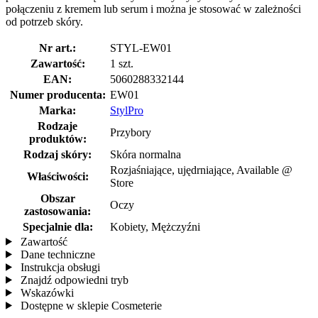
połączeniu z kremem lub serum i można je stosować w zależności
od potrzeb skóry.
Nr art.:
STYL-EW01
Zawartość:
1 szt.
EAN:
5060288332144
Numer producenta:
EW01
Marka:
StylPro
Rodzaje
Przybory
produktów:
Rodzaj skóry:
Skóra normalna
Rozjaśniające, ujędrniające, Available @
Właściwości:
Store
Obszar
Oczy
zastosowania:
Specjalnie dla:
Kobiety, Mężczyźni
Zawartość
Dane techniczne
Instrukcja obsługi
Znajdź odpowiedni tryb
Wskazówki
Dostępne w sklepie Cosmeterie