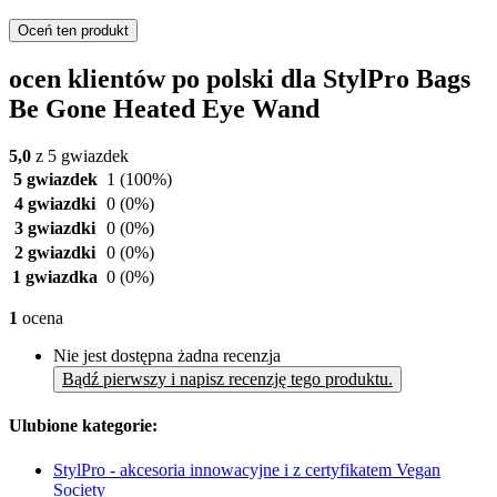
Oceń ten produkt
ocen klientów po polski dla StylPro Bags
Be Gone Heated Eye Wand
5,0
z 5 gwiazdek
5 gwiazdek
1
(100%)
4 gwiazdki
0
(0%)
3 gwiazdki
0
(0%)
2 gwiazdki
0
(0%)
1 gwiazdka
0
(0%)
1
ocena
Nie jest dostępna żadna recenzja
Bądź pierwszy i napisz recenzję tego produktu.
Ulubione kategorie:
StylPro - akcesoria innowacyjne i z certyfikatem Vegan
Society