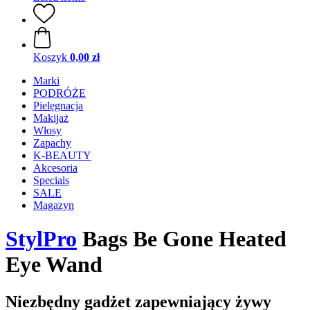
Koszyk
0,00 zł
Marki
PODRÓŻE
Pielęgnacja
Makijaż
Włosy
Zapachy
K-BEAUTY
Akcesoria
Specials
SALE
Magazyn
StylPro
Bags Be Gone Heated
Eye Wand
Niezbędny gadżet zapewniający żywy