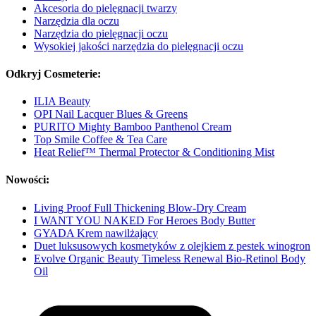
Akcesoria do pielęgnacji twarzy
Narzędzia dla oczu
Narzędzia do pielęgnacji oczu
Wysokiej jakości narzędzia do pielęgnacji oczu
Odkryj Cosmeterie:
ILIA Beauty
OPI Nail Lacquer Blues & Greens
PURITO Mighty Bamboo Panthenol Cream
Top Smile Coffee & Tea Care
Heat Relief™ Thermal Protector & Conditioning Mist
Nowości:
Living Proof Full Thickening Blow-Dry Cream
I WANT YOU NAKED For Heroes Body Butter
GYADA Krem nawilżający
Duet luksusowych kosmetyków z olejkiem z pestek winogron
Evolve Organic Beauty Timeless Renewal Bio-Retinol Body
Oil