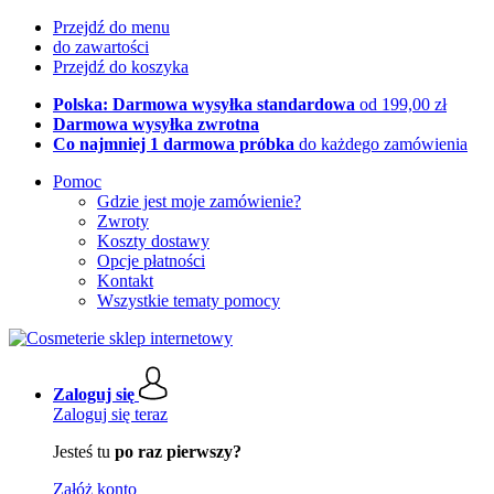
Przejdź do menu
do zawartości
Przejdź do koszyka
Polska: Darmowa wysyłka standardowa
od 199,00 zł
Darmowa wysyłka zwrotna
Co najmniej 1 darmowa próbka
do każdego zamówienia
Pomoc
Gdzie jest moje zamówienie?
Zwroty
Koszty dostawy
Opcje płatności
Kontakt
Wszystkie tematy pomocy
Zaloguj się
Zaloguj się teraz
Jesteś tu
po raz pierwszy?
Załóż konto