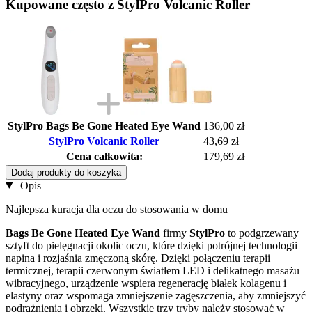
Kupowane często z StylPro Volcanic Roller
StylPro Bags Be Gone Heated Eye Wand
136,00 zł
StylPro Volcanic Roller
43,69 zł
Cena całkowita:
179,69 zł
Dodaj produkty do koszyka
Opis
Najlepsza kuracja dla oczu do stosowania w domu
Bags Be Gone Heated Eye Wand
firmy
StylPro
to podgrzewany
sztyft do pielęgnacji okolic oczu, które dzięki potrójnej technologii
napina i rozjaśnia zmęczoną skórę. Dzięki połączeniu terapii
termicznej, terapii czerwonym światłem LED i delikatnego masażu
wibracyjnego, urządzenie wspiera regenerację białek kolagenu i
elastyny oraz wspomaga zmniejszenie zagęszczenia, aby zmniejszyć
podrażnienia i obrzęki. Wszystkie trzy tryby należy stosować w