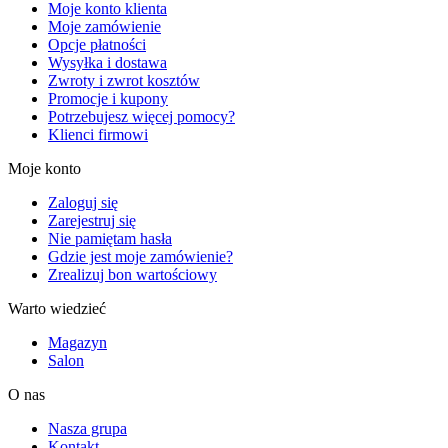
Moje konto klienta
Moje zamówienie
Opcje płatności
Wysyłka i dostawa
Zwroty i zwrot kosztów
Promocje i kupony
Potrzebujesz więcej pomocy?
Klienci firmowi
Moje konto
Zaloguj się
Zarejestruj się
Nie pamiętam hasła
Gdzie jest moje zamówienie?
Zrealizuj bon wartościowy
Warto wiedzieć
Magazyn
Salon
O nas
Nasza grupa
Kontakt