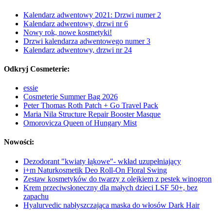
Kalendarz adwentowy 2021: Drzwi numer 2
Kalendarz adwentowy, drzwi nr 6
Nowy rok, nowe kosmetyki!
Drzwi kalendarza adwentowego numer 3
Kalendarz adwentowy, drzwi nr 24
Odkryj Cosmeterie:
essie
Cosmeterie Summer Bag 2026
Peter Thomas Roth Patch + Go Travel Pack
Maria Nila Structure Repair Booster Masque
Omorovicza Queen of Hungary Mist
Nowości:
Dezodorant "kwiaty łąkowe"- wkład uzupełniający
i+m Naturkosmetik Deo Roll-On Floral Swing
Zestaw kosmetyków do twarzy z olejkiem z pestek winogron
Krem przeciwsłoneczny dla małych dzieci LSF 50+, bez
zapachu
Hyalurvedic nabłyszczająca maska do włosów Dark Hair