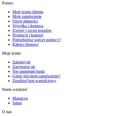
Pomoc
Moje konto klienta
Moje zamówienie
Opcje płatności
Wysyłka i dostawa
Zwroty i zwrot kosztów
Promocje i kupony
Potrzebujesz więcej pomocy?
Klienci firmowi
Moje konto
Zaloguj się
Zarejestruj się
Nie pamiętam hasła
Gdzie jest moje zamówienie?
Zrealizuj bon wartościowy
Warto wiedzieć
Magazyn
Salon
O nas