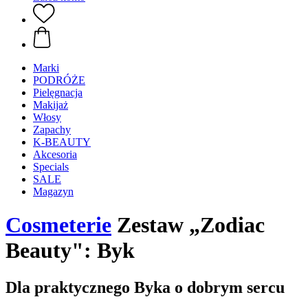
Marki
PODRÓŻE
Pielęgnacja
Makijaż
Włosy
Zapachy
K-BEAUTY
Akcesoria
Specials
SALE
Magazyn
Cosmeterie
Zestaw „Zodiac
Beauty": Byk
Dla praktycznego Byka o dobrym sercu