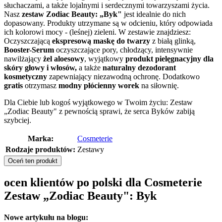
słuchaczami, a także lojalnymi i serdecznymi towarzyszami życia.
Nasz
zestaw Zodiac Beauty: „Byk"
jest idealnie do nich
dopasowany. Produkty utrzymane są w odcieniu, który odpowiada
ich kolorowi mocy - (leśnej) zieleni. W zestawie znajdziesz:
Oczyszczającą
ekspresową maskę do twarzy
z białą glinką,
Booster-Serum
oczyszczające pory, chłodzący, intensywnie
nawilżający
żel aloesowy
, wyjątkowy
produkt pielęgnacyjny dla
skóry głowy i włosów,
a także
naturalny dezodorant
kosmetyczny
zapewniający niezawodną ochronę. Dodatkowo
gratis
otrzymasz
modny płócienny worek
na siłownię.
Dla Ciebie lub kogoś wyjątkowego w Twoim życiu: Zestaw
„Zodiac Beauty" z pewnością sprawi, że serca Byków zabiją
szybciej.
Marka:
Cosmeterie
Rodzaje produktów:
Zestawy
Oceń ten produkt
ocen klientów po polski dla Cosmeterie
Zestaw „Zodiac Beauty": Byk
Nowe artykułu na blogu: