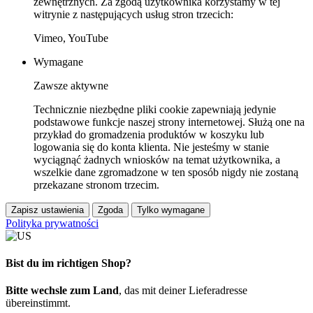
zewnętrznych. Za zgodą użytkownika korzystamy w tej
witrynie z następujących usług stron trzecich:
Vimeo, YouTube
Wymagane
Zawsze aktywne
Technicznie niezbędne pliki cookie zapewniają jedynie
podstawowe funkcje naszej strony internetowej. Służą one na
przykład do gromadzenia produktów w koszyku lub
logowania się do konta klienta. Nie jesteśmy w stanie
wyciągnąć żadnych wniosków na temat użytkownika, a
wszelkie dane zgromadzone w ten sposób nigdy nie zostaną
przekazane stronom trzecim.
Zapisz ustawienia
Zgoda
Tylko wymagane
Polityka prywatności
Bist du im richtigen Shop?
Bitte wechsle zum Land
, das mit deiner Lieferadresse
übereinstimmt.