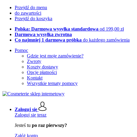
Przejdź do menu
do zawartości
Przejdź do koszyka
Polska: Darmowa wysyłka standardowa
od 199,00 zł
Darmowa wysyłka zwrotna
Co najmniej 1 darmowa próbka
do każdego zamówienia
Pomoc
Gdzie jest moje zamówienie?
Zwroty
Koszty dostawy
Opcje płatności
Kontakt
Wszystkie tematy pomocy
Zaloguj się
Zaloguj się teraz
Jesteś tu
po raz pierwszy?
Załóż konto