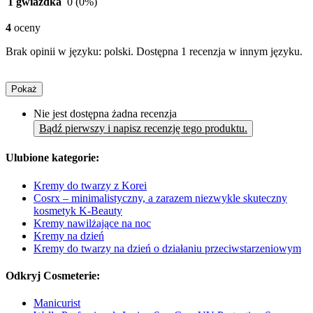
1 gwiazdka
0
(0%)
4
oceny
Brak opinii w języku: polski. Dostępna 1 recenzja w innym języku.
Pokaż
Nie jest dostępna żadna recenzja
Bądź pierwszy i napisz recenzję tego produktu.
Ulubione kategorie:
Kremy do twarzy z Korei
Cosrx – minimalistyczny, a zarazem niezwykle skuteczny
kosmetyk K-Beauty
Kremy nawilżające na noc
Kremy na dzień
Kremy do twarzy na dzień o działaniu przeciwstarzeniowym
Odkryj Cosmeterie:
Manicurist