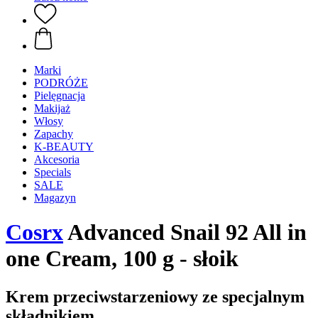
Marki
PODRÓŻE
Pielęgnacja
Makijaż
Włosy
Zapachy
K-BEAUTY
Akcesoria
Specials
SALE
Magazyn
Cosrx
Advanced Snail 92 All in
one Cream, 100 g - słoik
Krem przeciwstarzeniowy ze specjalnym
składnikiem