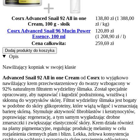
Cosrx Advanced Snail 92 All in one
138,80 zł
(1 388,00
Cream, 100 g - słoik
zł / kg)
Cosrx Advanced Snail 96 Mucin Power
120,89 zł
Essence, 100 ml
(1 208,90 zł / l)
Cena całkowita:
259,69 zł
Dodaj produkty do koszyka
Opis
Nawilżający kopniak w swojej klasie
Advanced Snail 92 All in one Cream
od
Cosrx
to wyjątkowo
nawilżający krem przeciwstarzeniowy do twarzy wzbogacony w
92% naturalnym filtratem wydzieliny ślimaka. Został specjalnie
opracowany, aby naprawiać i łagodzić podrażnioną, wrażliwą i
skłonną do wyprysków skórę. Filtrat wydzieliny ślimaka jest bogaty
w podobne do skóry glikoproteiny, które wiążą wilgoć i wzmacniają
barierę skórną. Stymuluje aktywność fibroblastów i keratynocytów,
poprawiając regenerację, a tym samym wygładzając drobne
zmarszczki i zwiększając elastyczność skóry. Krem działa również
na plamy pigmentacyjne, regulując produkcję melaniny w celu
rozjaśnienia ciemnych plam i blizn. Lekka, żelowa konsystencja
szybko się wchłania i pozostawia skórę przyjemnie odświeżoną.