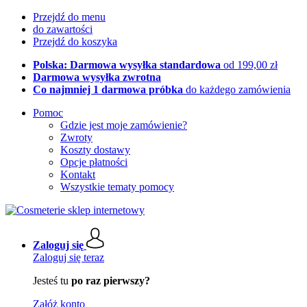
Przejdź do menu
do zawartości
Przejdź do koszyka
Polska: Darmowa wysyłka standardowa
od 199,00 zł
Darmowa wysyłka zwrotna
Co najmniej 1 darmowa próbka
do każdego zamówienia
Pomoc
Gdzie jest moje zamówienie?
Zwroty
Koszty dostawy
Opcje płatności
Kontakt
Wszystkie tematy pomocy
Zaloguj się
Zaloguj się teraz
Jesteś tu
po raz pierwszy?
Załóż konto