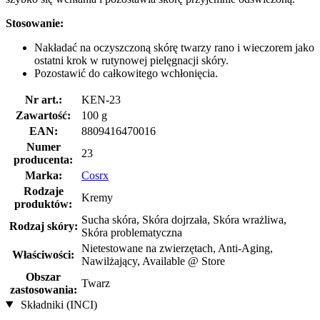
Stosowanie:
Nakładać na oczyszczoną skórę twarzy rano i wieczorem jako
ostatni krok w rutynowej pielęgnacji skóry.
Pozostawić do całkowitego wchłonięcia.
Nr art.:
KEN-23
Zawartość:
100 g
EAN:
8809416470016
Numer
23
producenta:
Marka:
Cosrx
Rodzaje
Kremy
produktów:
Sucha skóra, Skóra dojrzała, Skóra wrażliwa,
Rodzaj skóry:
Skóra problematyczna
Nietestowane na zwierzętach, Anti-Aging,
Właściwości:
Nawilżający, Available @ Store
Obszar
Twarz
zastosowania:
Składniki (INCI)