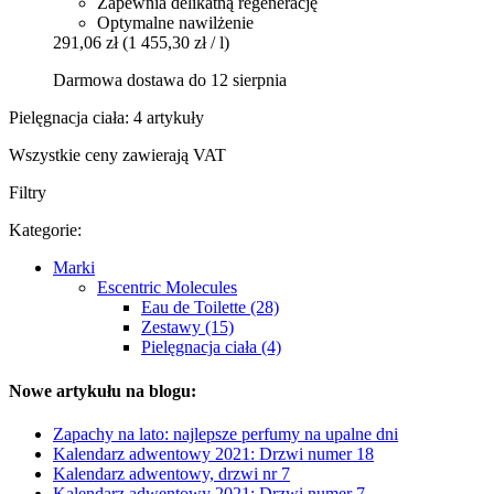
Zapewnia delikatną regenerację
Optymalne nawilżenie
291,06 zł
(1 455,30 zł / l)
Darmowa dostawa do 12 sierpnia
Pielęgnacja ciała: 4 artykuły
Wszystkie ceny zawierają VAT
Filtry
Kategorie:
Marki
Escentric Molecules
Eau de Toilette (28)
Zestawy (15)
Pielęgnacja ciała (4)
Nowe artykułu na blogu:
Zapachy na lato: najlepsze perfumy na upalne dni
Kalendarz adwentowy 2021: Drzwi numer 18
Kalendarz adwentowy, drzwi nr 7
Kalendarz adwentowy 2021: Drzwi numer 7