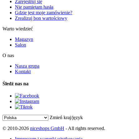
Zarejestruj się
Nie pamiętam hasła
Gdzie jest moje zamówienie?
Zrealizuj bon wartościowy
Warto wiedzieć
Magazyn
Salon
O nas
Nasza grupa
Kontakt
Śledź nas na
Zmień kraj/język
© 2010-2026
niceshops GmbH
- All rights reserved.
Impressum i warunki użytkowania