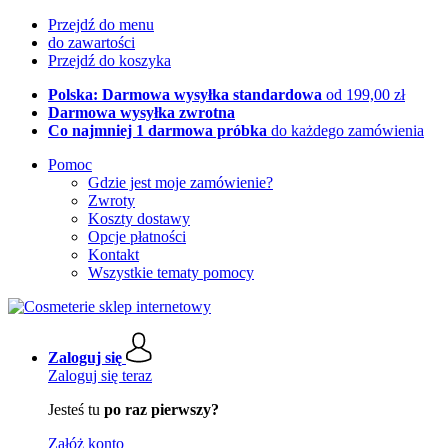
Przejdź do menu
do zawartości
Przejdź do koszyka
Polska: Darmowa wysyłka standardowa
od 199,00 zł
Darmowa wysyłka zwrotna
Co najmniej 1 darmowa próbka
do każdego zamówienia
Pomoc
Gdzie jest moje zamówienie?
Zwroty
Koszty dostawy
Opcje płatności
Kontakt
Wszystkie tematy pomocy
Zaloguj się
Zaloguj się teraz
Jesteś tu
po raz pierwszy?
Załóż konto