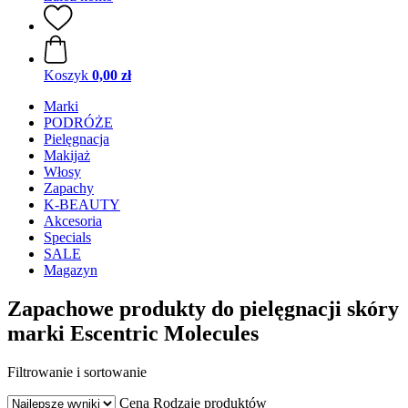
Koszyk
0,00 zł
Marki
PODRÓŻE
Pielęgnacja
Makijaż
Włosy
Zapachy
K-BEAUTY
Akcesoria
Specials
SALE
Magazyn
Zapachowe produkty do pielęgnacji skóry
marki Escentric Molecules
Filtrowanie i sortowanie
Cena
Rodzaje produktów