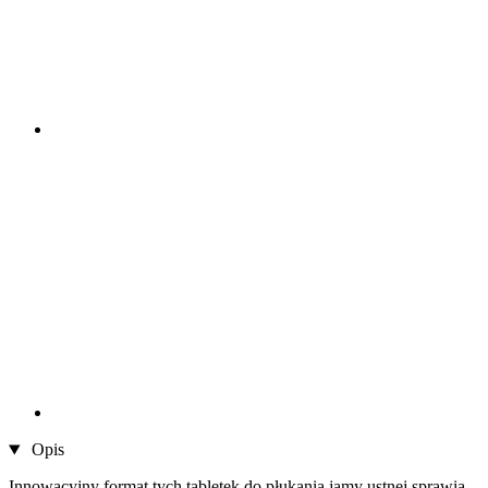
Opis
Innowacyjny format tych tabletek do płukania jamy ustnej sprawia,