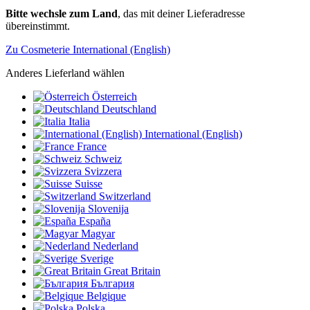
Bitte wechsle zum Land
, das mit deiner Lieferadresse
übereinstimmt.
Zu Cosmeterie International (English)
Anderes Lieferland wählen
Österreich
Deutschland
Italia
International (English)
France
Schweiz
Svizzera
Suisse
Switzerland
Slovenija
España
Magyar
Nederland
Sverige
Great Britain
България
Belgique
Polska