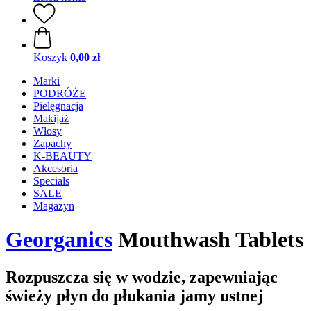
Koszyk
0,00 zł
Marki
PODRÓŻE
Pielęgnacja
Makijaż
Włosy
Zapachy
K-BEAUTY
Akcesoria
Specials
SALE
Magazyn
Georganics
Mouthwash Tablets
Rozpuszcza się w wodzie, zapewniając
świeży płyn do płukania jamy ustnej