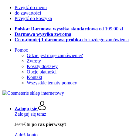
Przejdź do menu
do zawartości
Przejdź do koszyka
Polska: Darmowa wysyłka standardowa
od 199,00 zł
Darmowa wysyłka zwrotna
Co najmniej 1 darmowa próbka
do każdego zamówienia
Pomoc
Gdzie jest moje zamówienie?
Zwroty
Koszty dostawy
Opcje płatności
Kontakt
Wszystkie tematy pomocy
Zaloguj się
Zaloguj się teraz
Jesteś tu
po raz pierwszy?
Załóż konto