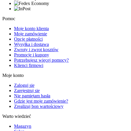
Pomoc
Moje konto klienta
Moje zamówienie
Opcje płatności
Wysyłka i dostawa
Zwroty i zwrot kosztów
Promocje i kupony
Potrzebujesz więcej pomocy?
Klienci firmowi
Moje konto
Zaloguj się
Zarejestruj się
Nie pamiętam hasła
Gdzie jest moje zamówienie?
Zrealizuj bon wartościowy
Warto wiedzieć
Magazyn