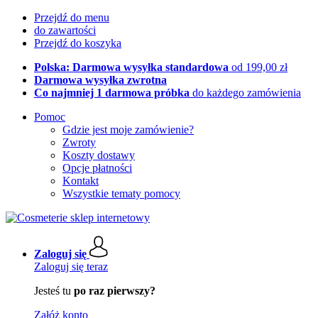
Przejdź do menu
do zawartości
Przejdź do koszyka
Polska: Darmowa wysyłka standardowa
od 199,00 zł
Darmowa wysyłka zwrotna
Co najmniej 1 darmowa próbka
do każdego zamówienia
Pomoc
Gdzie jest moje zamówienie?
Zwroty
Koszty dostawy
Opcje płatności
Kontakt
Wszystkie tematy pomocy
Zaloguj się
Zaloguj się teraz
Jesteś tu
po raz pierwszy?
Załóż konto