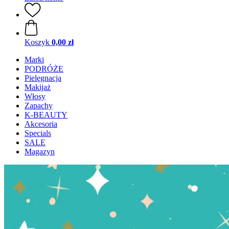
Koszyk
0,00 zł
Marki
PODRÓŻE
Pielęgnacja
Makijaż
Włosy
Zapachy
K-BEAUTY
Akcesoria
Specials
SALE
Magazyn