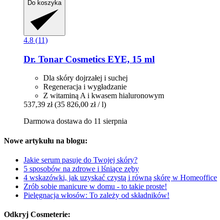
Do koszyka
4.8 (11)
Dr. Tonar Cosmetics
EYE, 15 ml
Dla skóry dojrzałej i suchej
Regeneracja i wygładzanie
Z witaminą A i kwasem hialuronowym
537,39 zł
(35 826,00 zł / l)
Darmowa dostawa do 11 sierpnia
Nowe artykułu na blogu:
Jakie serum pasuje do Twojej skóry?
5 sposobów na zdrowe i lśniące zęby
4 wskazówki, jak uzyskać czystą i równą skórę w Homeoffice
Zrób sobie manicure w domu - to takie proste!
Pielęgnacja włosów: To zależy od składników!
Odkryj Cosmeterie: