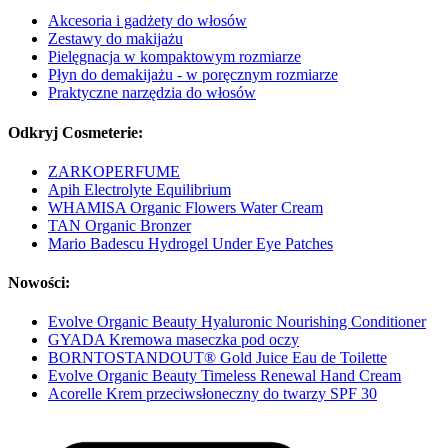
Akcesoria i gadżety do włosów
Zestawy do makijażu
Pielęgnacja w kompaktowym rozmiarze
Płyn do demakijażu - w poręcznym rozmiarze
Praktyczne narzędzia do włosów
Odkryj Cosmeterie:
ZARKOPERFUME
Apih Electrolyte Equilibrium
WHAMISA Organic Flowers Water Cream
TAN Organic Bronzer
Mario Badescu Hydrogel Under Eye Patches
Nowości:
Evolve Organic Beauty Hyaluronic Nourishing Conditioner
GYADA Kremowa maseczka pod oczy
BORNTOSTANDOUT® Gold Juice Eau de Toilette
Evolve Organic Beauty Timeless Renewal Hand Cream
Acorelle Krem przeciwsłoneczny do twarzy SPF 30