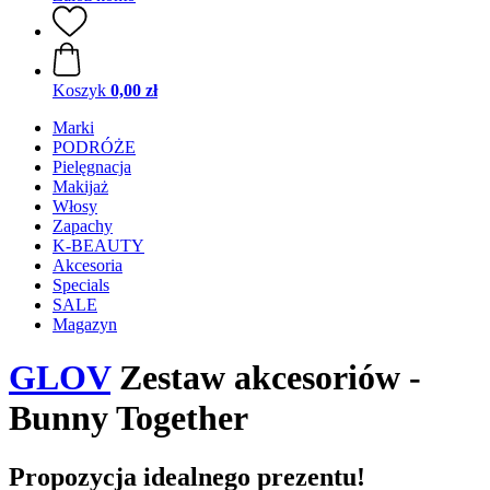
Koszyk
0,00 zł
Marki
PODRÓŻE
Pielęgnacja
Makijaż
Włosy
Zapachy
K-BEAUTY
Akcesoria
Specials
SALE
Magazyn
GLOV
Zestaw akcesoriów -
Bunny Together
Propozycja idealnego prezentu!