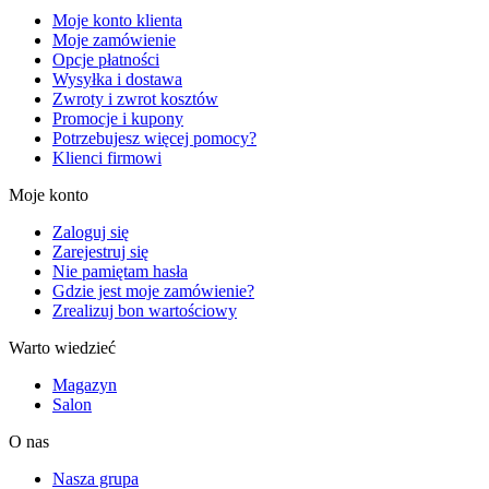
Moje konto klienta
Moje zamówienie
Opcje płatności
Wysyłka i dostawa
Zwroty i zwrot kosztów
Promocje i kupony
Potrzebujesz więcej pomocy?
Klienci firmowi
Moje konto
Zaloguj się
Zarejestruj się
Nie pamiętam hasła
Gdzie jest moje zamówienie?
Zrealizuj bon wartościowy
Warto wiedzieć
Magazyn
Salon
O nas
Nasza grupa