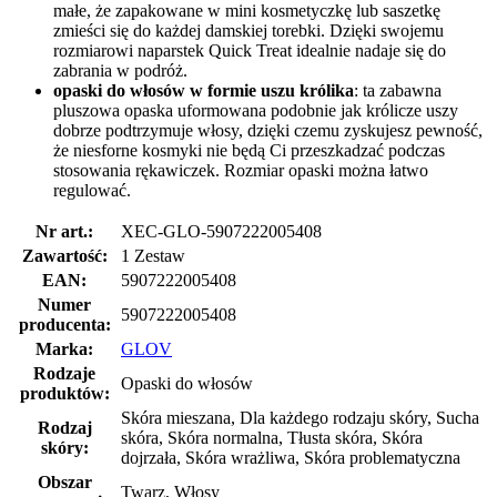
małe, że zapakowane w mini kosmetyczkę lub saszetkę
zmieści się do każdej damskiej torebki. Dzięki swojemu
rozmiarowi naparstek Quick Treat idealnie nadaje się do
zabrania w podróż.
opaski do włosów w formie uszu królika
: ta zabawna
pluszowa opaska uformowana podobnie jak królicze uszy
dobrze podtrzymuje włosy, dzięki czemu zyskujesz pewność,
że niesforne kosmyki nie będą Ci przeszkadzać podczas
stosowania rękawiczek. Rozmiar opaski można łatwo
regulować.
Nr art.:
XEC-GLO-5907222005408
Zawartość:
1 Zestaw
EAN:
5907222005408
Numer
5907222005408
producenta:
Marka:
GLOV
Rodzaje
Opaski do włosów
produktów:
Skóra mieszana, Dla każdego rodzaju skóry, Sucha
Rodzaj
skóra, Skóra normalna, Tłusta skóra, Skóra
skóry:
dojrzała, Skóra wrażliwa, Skóra problematyczna
Obszar
Twarz, Włosy