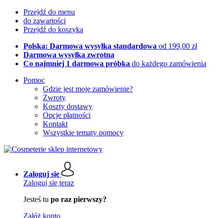
Przejdź do menu
do zawartości
Przejdź do koszyka
Polska: Darmowa wysyłka standardowa
od 199,00 zł
Darmowa wysyłka zwrotna
Co najmniej 1 darmowa próbka
do każdego zamówienia
Pomoc
Gdzie jest moje zamówienie?
Zwroty
Koszty dostawy
Opcje płatności
Kontakt
Wszystkie tematy pomocy
Zaloguj się
Zaloguj się teraz
Jesteś tu
po raz pierwszy?
Załóż konto