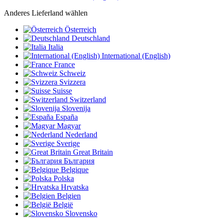
Anderes Lieferland wählen
Österreich
Deutschland
Italia
International (English)
France
Schweiz
Svizzera
Suisse
Switzerland
Slovenija
España
Magyar
Nederland
Sverige
Great Britain
България
Belgique
Polska
Hrvatska
Belgien
België
Slovensko