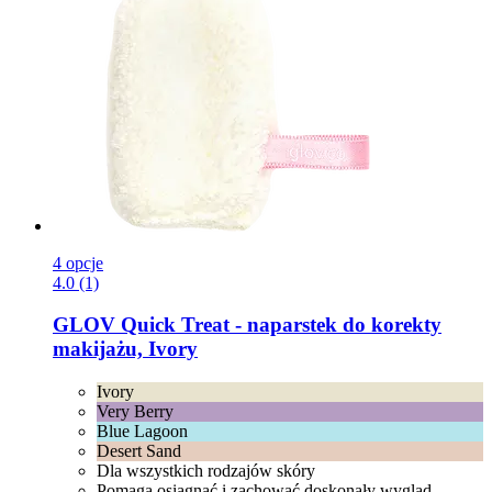
4 opcje
4.0 (1)
GLOV
Quick Treat -​ naparstek do korekty
makijażu, Ivory
Ivory
Very Berry
Blue Lagoon
Desert Sand
Dla wszystkich rodzajów skóry
Pomaga osiągnąć i zachować doskonały wygląd