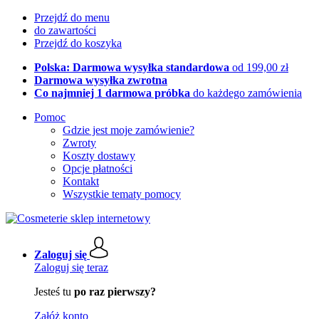
Przejdź do menu
do zawartości
Przejdź do koszyka
Polska: Darmowa wysyłka standardowa
od 199,00 zł
Darmowa wysyłka zwrotna
Co najmniej 1 darmowa próbka
do każdego zamówienia
Pomoc
Gdzie jest moje zamówienie?
Zwroty
Koszty dostawy
Opcje płatności
Kontakt
Wszystkie tematy pomocy
Zaloguj się
Zaloguj się teraz
Jesteś tu
po raz pierwszy?
Załóż konto