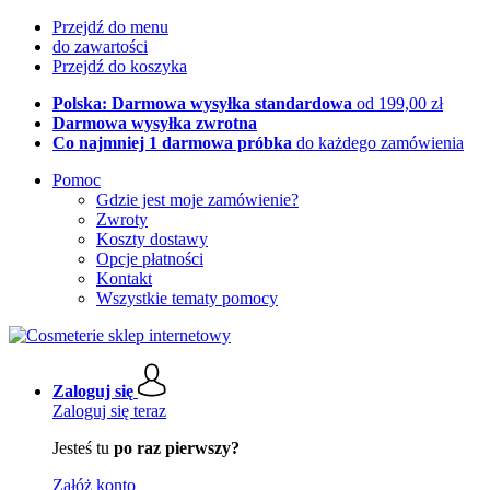
Przejdź do menu
do zawartości
Przejdź do koszyka
Polska: Darmowa wysyłka standardowa
od 199,00 zł
Darmowa wysyłka zwrotna
Co najmniej 1 darmowa próbka
do każdego zamówienia
Pomoc
Gdzie jest moje zamówienie?
Zwroty
Koszty dostawy
Opcje płatności
Kontakt
Wszystkie tematy pomocy
Zaloguj się
Zaloguj się teraz
Jesteś tu
po raz pierwszy?
Załóż konto