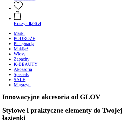
Koszyk
0,00 zł
Marki
PODRÓŻE
Pielęgnacja
Makijaż
Włosy
Zapachy
K-BEAUTY
Akcesoria
Specials
SALE
Magazyn
Innowacyjne akcesoria od GLOV
Stylowe i praktyczne elementy do Twojej
łazienki