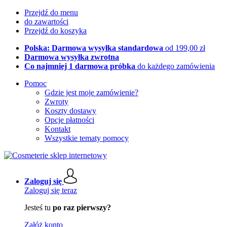
Przejdź do menu
do zawartości
Przejdź do koszyka
Polska: Darmowa wysyłka standardowa
od 199,00 zł
Darmowa wysyłka zwrotna
Co najmniej 1 darmowa próbka
do każdego zamówienia
Pomoc
Gdzie jest moje zamówienie?
Zwroty
Koszty dostawy
Opcje płatności
Kontakt
Wszystkie tematy pomocy
Zaloguj się
Zaloguj się teraz
Jesteś tu
po raz pierwszy?
Załóż konto