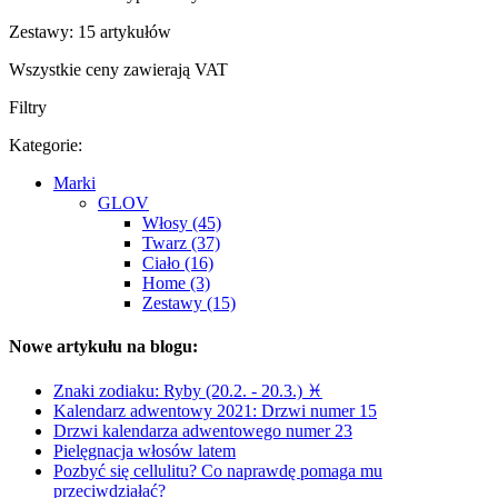
Zestawy: 15 artykułów
Wszystkie ceny zawierają VAT
Filtry
Kategorie:
Marki
GLOV
Włosy (45)
Twarz (37)
Ciało (16)
Home (3)
Zestawy (15)
Nowe artykułu na blogu:
Znaki zodiaku: Ryby (20.2. - 20.3.) ♓
Kalendarz adwentowy 2021: Drzwi numer 15
Drzwi kalendarza adwentowego numer 23
Pielęgnacja włosów latem
Pozbyć się cellulitu? Co naprawdę pomaga mu
przeciwdziałać?