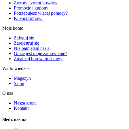
Zwroty i zwrot kosztów
Promocje i kupony
Potrzebujesz więcej pomocy?
Klienci firmowi
Moje konto
Zaloguj się
Zarejestruj się
Nie pamiętam hasła
Gdzie jest moje zamówienie?
Zrealizuj bon wartościowy
Warto wiedzieć
Magazyn
Salon
O nas
Nasza grupa
Kontakt
Śledź nas na