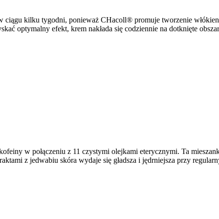
 ciągu kilku tygodni, ponieważ CHacoll® promuje tworzenie włókien 
skać optymalny efekt, krem nakłada się codziennie na dotknięte obszary
 kofeiny w połączeniu z 11 czystymi olejkami eterycznymi. Ta mieszank
ktami z jedwabiu skóra wydaje się gładsza i jędrniejsza przy regular