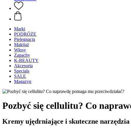
Marki
PODRÓŻE
Pielęgnacja
Makijaż
Włosy
Zapachy
K-BEAUTY
Akcesoria
Specials
SALE
Magazyn
Pozbyć się cellulitu? Co napra
Kremy ujędrniające i skuteczne narzędzia