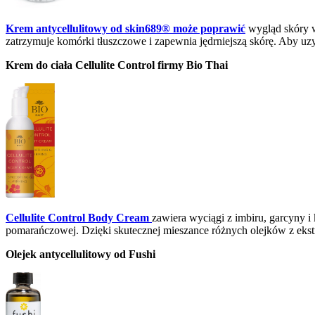
Krem antycellulitowy od skin689® może poprawić
wygląd skóry w
zatrzymuje komórki tłuszczowe i zapewnia jędrniejszą skórę. Aby uzy
Krem do ciała Cellulite Control firmy Bio Thai
Cellulite Control Body Cream
zawiera wyciągi z imbiru, garcyny i
pomarańczowej. Dzięki skutecznej mieszance różnych olejków z ekstra
Olejek antycellulitowy od Fushi