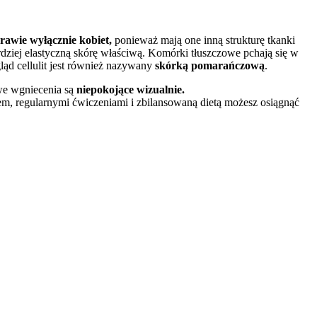
rawie wyłącznie kobiet,
ponieważ mają one inną strukturę tkanki
rdziej elastyczną skórę właściwą. Komórki tłuszczowe pchają się w
ąd cellulit jest również nazywany
skórką pomarańczową
.
iwe wgniecenia są
niepokojące wizualnie.
żem, regularnymi ćwiczeniami i zbilansowaną dietą możesz osiągnąć