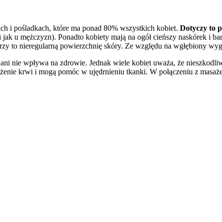
dach i pośladkach, które ma ponad 80% wszystkich kobiet.
Dotyczy to p
i jak u mężczyzn). Ponadto kobiety mają na ogół cieńszy naskórek i ba
y to nieregularną powierzchnię skóry. Ze względu na wgłębiony wygl
u ani nie wpływa na zdrowie. Jednak wiele kobiet uważa, że nieszkodl
krążenie krwi i mogą pomóc w ujędrnieniu tkanki. W połączeniu z masa