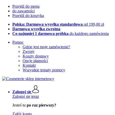
Przejdź do menu
do zawartości
Przejdź do koszyka
Polska: Darmowa wysyłka standardowa
od 199,00 zł
Darmowa wysyłka zwrotna
Co najmniej 1 darmowa próbka
do każdego zamówienia
Pomoc
Gdzie jest moje zamówienie?
Zwroty
Koszty dostawy
Opcje płatności
Kontakt
Wszystkie tematy pomocy
Zaloguj się
Zaloguj się teraz
Jesteś tu
po raz pierwszy?
Załóż konto