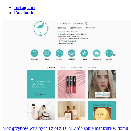
Instagram
Facebook
Moc grzybów witalnych i ziół z TCM
Zrób sobie manicure w domu - t