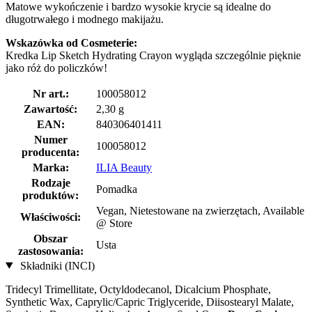
Matowe wykończenie i bardzo wysokie krycie są idealne do
długotrwałego i modnego makijażu.
Wskazówka od Cosmeterie:
Kredka Lip Sketch Hydrating Crayon wygląda szczególnie pięknie
jako róż do policzków!
Nr art.:
100058012
Zawartość:
2,30 g
EAN:
840306401411
Numer
100058012
producenta:
Marka:
ILIA Beauty
Rodzaje
Pomadka
produktów:
Vegan, Nietestowane na zwierzętach, Available
Właściwości:
@ Store
Obszar
Usta
zastosowania:
Składniki (INCI)
Tridecyl Trimellitate, Octyldodecanol, Dicalcium Phosphate,
Synthetic Wax, Caprylic/Capric Triglyceride, Diisostearyl Malate,