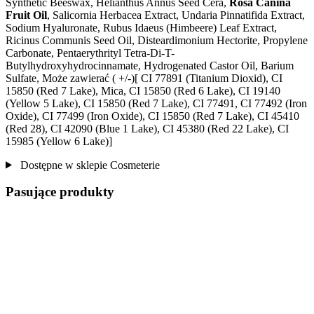
Synthetic Beeswax, Helianthus Annus Seed Cera,
Rosa Canina
Fruit Oil
, Salicornia Herbacea Extract, Undaria Pinnatifida Extract,
Sodium Hyaluronate, Rubus Idaeus (Himbeere) Leaf Extract,
Ricinus Communis Seed Oil, Disteardimonium Hectorite, Propylene
Carbonate, Pentaerythrityl Tetra-Di-T-
Butylhydroxyhydrocinnamate, Hydrogenated Castor Oil, Barium
Sulfate, Może zawierać ( +/-)[ CI 77891 (Titanium Dioxid), CI
15850 (Red 7 Lake), Mica, CI 15850 (Red 6 Lake), CI 19140
(Yellow 5 Lake), CI 15850 (Red 7 Lake), CI 77491, CI 77492 (Iron
Oxide), CI 77499 (Iron Oxide), CI 15850 (Red 7 Lake), CI 45410
(Red 28), CI 42090 (Blue 1 Lake), CI 45380 (Red 22 Lake), CI
15985 (Yellow 6 Lake)]
Dostępne w sklepie Cosmeterie
Pasujące produkty