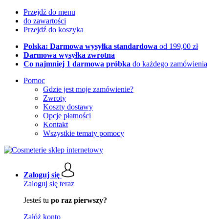
Przejdź do menu
do zawartości
Przejdź do koszyka
Polska: Darmowa wysyłka standardowa
od 199,00 zł
Darmowa wysyłka zwrotna
Co najmniej 1 darmowa próbka
do każdego zamówienia
Pomoc
Gdzie jest moje zamówienie?
Zwroty
Koszty dostawy
Opcje płatności
Kontakt
Wszystkie tematy pomocy
Zaloguj się
Zaloguj się teraz
Jesteś tu
po raz pierwszy?
Załóż konto