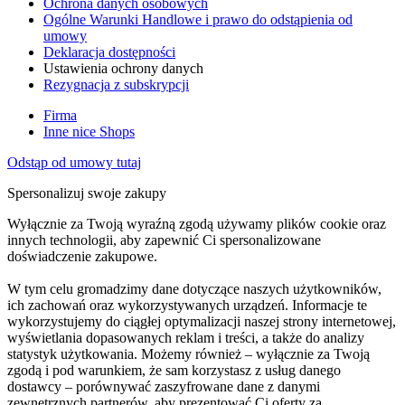
Ochrona danych osobowych
Ogólne Warunki Handlowe i prawo do odstąpienia od
umowy
Deklaracja dostępności
Ustawienia ochrony danych
Rezygnacja z subskrypcji
Firma
Inne nice Shops
Odstąp od umowy tutaj
Spersonalizuj swoje zakupy
Wyłącznie za Twoją wyraźną zgodą używamy plików cookie oraz
innych technologii, aby zapewnić Ci spersonalizowane
doświadczenie zakupowe.
W tym celu gromadzimy dane dotyczące naszych użytkowników,
ich zachowań oraz wykorzystywanych urządzeń. Informacje te
wykorzystujemy do ciągłej optymalizacji naszej strony internetowej,
wyświetlania dopasowanych reklam i treści, a także do analizy
statystyk użytkowania. Możemy również – wyłącznie za Twoją
zgodą i pod warunkiem, że sam korzystasz z usług danego
dostawcy – porównywać zaszyfrowane dane z danymi
zewnętrznych partnerów, aby prezentować Ci oferty za