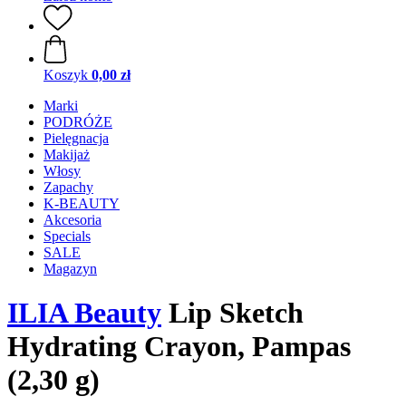
Koszyk
0,00 zł
Marki
PODRÓŻE
Pielęgnacja
Makijaż
Włosy
Zapachy
K-BEAUTY
Akcesoria
Specials
SALE
Magazyn
ILIA Beauty
Lip Sketch
Hydrating Crayon, Pampas
(2,30 g)