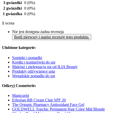
3 gwiazdki
0
(0%)
2 gwiazdki
0
(0%)
1 gwiazdka
0
(0%)
1
ocena
Nie jest dostępna żadna recenzja
Bądź pierwszy i napisz recenzję tego produktu.
Ulubione kategorie:
Szminki i pomadki
Kredki i konturówki do ust
Makijaż i pielęgnacja ust od ILIA Beauty
Produkty odżywiające usta
Wegańskie pomadki do ust
Odkryj Cosmeterie:
Manicurist
Erborian BB Cream Clair SPF 20
The Organic Pharmacy Antioxidant Face Gel
GOLDWELL Topchic Permanent Hair Color Mid Blonde