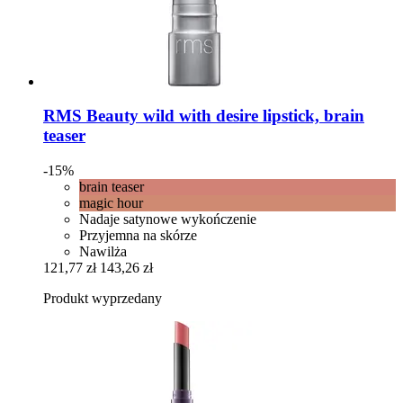
RMS Beauty
wild with desire lipstick, brain
teaser
-15%
brain teaser
magic hour
Nadaje satynowe wykończenie
Przyjemna na skórze
Nawilża
121,77 zł
143,26 zł
Produkt wyprzedany