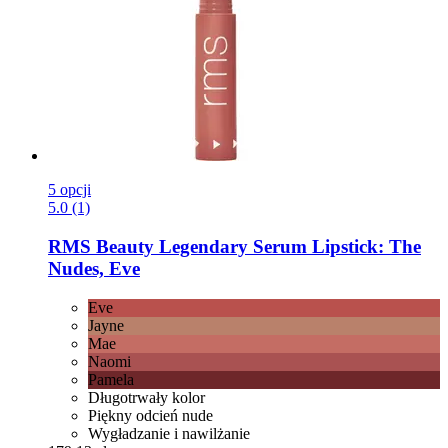
5 opcji
5.0 (1)
RMS Beauty
Legendary Serum Lipstick: The
Nudes, Eve
Eve
Jayne
Mae
Naomi
Pamela
Długotrwały kolor
Piękny odcień nude
Wygładzanie i nawilżanie