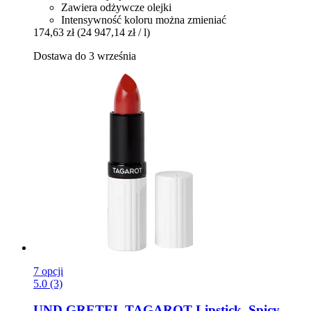
Zawiera odżywcze olejki
Intensywność koloru można zmieniać
174,63 zł
(24 947,14 zł / l)
Dostawa do 3 września
7 opcji
5.0 (3)
UND GRETEL
TAGAROT Lipstick, Spicy