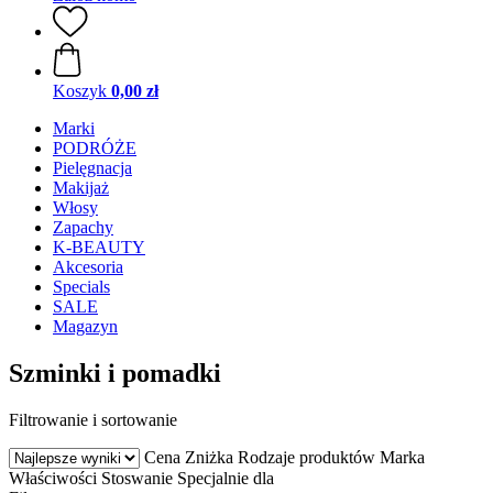
Koszyk
0,00 zł
Marki
PODRÓŻE
Pielęgnacja
Makijaż
Włosy
Zapachy
K-BEAUTY
Akcesoria
Specials
SALE
Magazyn
Szminki i pomadki
Filtrowanie i sortowanie
Cena
Zniżka
Rodzaje produktów
Marka
Właściwości
Stoswanie
Specjalnie dla