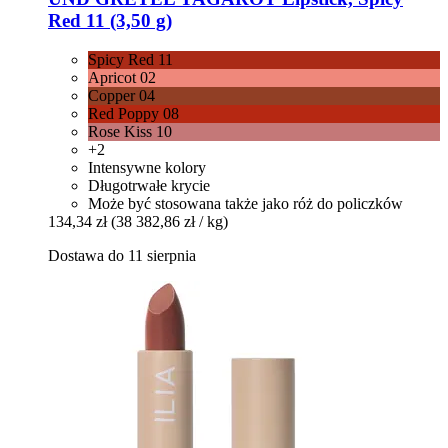
Red 11 (3,50 g)
Spicy Red 11
Apricot 02
Copper 04
Red Poppy 08
Rose Kiss 10
+2
Intensywne kolory
Długotrwałe krycie
Może być stosowana także jako róż do policzków
134,34 zł
(38 382,86 zł / kg)
Dostawa do 11 sierpnia