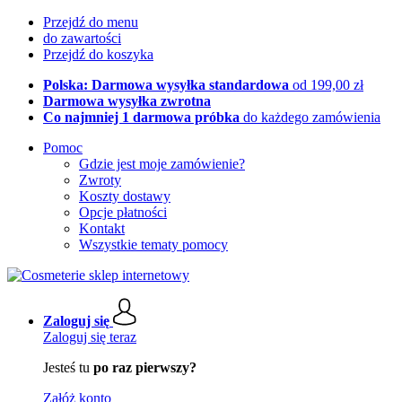
Przejdź do menu
do zawartości
Przejdź do koszyka
Polska: Darmowa wysyłka standardowa
od 199,00 zł
Darmowa wysyłka zwrotna
Co najmniej 1 darmowa próbka
do każdego zamówienia
Pomoc
Gdzie jest moje zamówienie?
Zwroty
Koszty dostawy
Opcje płatności
Kontakt
Wszystkie tematy pomocy
Zaloguj się
Zaloguj się teraz
Jesteś tu
po raz pierwszy?
Załóż konto