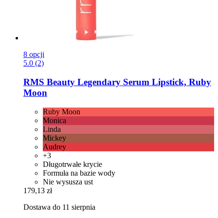
8 opcji
5.0 (2)
RMS Beauty
Legendary Serum Lipstick, Ruby
Moon
Ruby Moon
Monica
Linda
Mickey
Audrey
+3
Długotrwałe krycie
Formuła na bazie wody
Nie wysusza ust
179,13 zł
Dostawa do 11 sierpnia