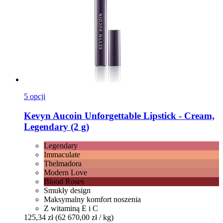
5 opcji
Kevyn Aucoin
Unforgettable Lipstick -​ Cream,
Legendary (2 g)
Legendary
Immaculate
Thelmadora
Modern Love
Blood Roses
Smukły design
Maksymalny komfort noszenia
Z witaminą E i C
125,34 zł
(62 670,00 zł / kg)