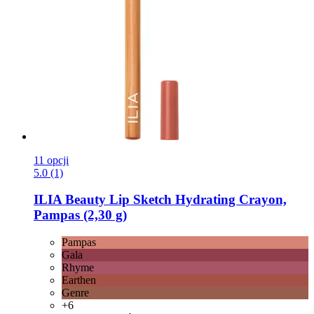
11 opcji
5.0 (1)
ILIA Beauty
Lip Sketch Hydrating Crayon,
Pampas (2,30 g)
Pampas
Gala
Rhyme
Earthen
Genre
+6