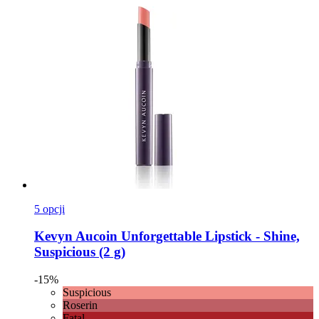
5 opcji
Kevyn Aucoin
Unforgettable Lipstick -​ Shine,
Suspicious (2 g)
-15%
Suspicious
Roserin
Fatal