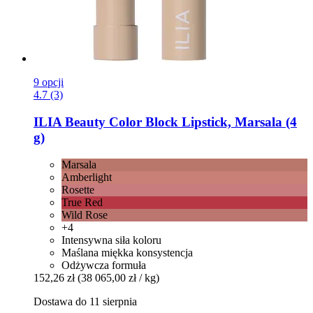
9 opcji
4.7 (3)
ILIA Beauty
Color Block Lipstick, Marsala (4
g)
Marsala
Amberlight
Rosette
True Red
Wild Rose
+4
Intensywna siła koloru
Maślana miękka konsystencja
Odżywcza formuła
152,26 zł
(38 065,00 zł / kg)
Dostawa do 11 sierpnia