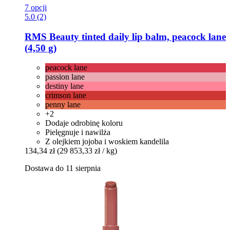
7 opcji
5.0 (2)
RMS Beauty
tinted daily lip balm, peacock lane
(4,50 g)
peacock lane
passion lane
destiny lane
crimson lane
penny lane
+2
Dodaje odrobinę koloru
Pielęgnuje i nawilża
Z olejkiem jojoba i woskiem kandelila
134,34 zł
(29 853,33 zł / kg)
Dostawa do 11 sierpnia