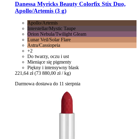
Danessa Myricks Beauty
Colorfix Stix Duo,
Apollo/Artemis (3 g)
Apollo/Artemis
Interstellar/Mystic Taupe
Orion Nebula/Twilight Gleam
Lunar Veil/Solar Flare
Astra/Cassiopeia
+2
Do twarzy, oczu i ust
Mieniące się pigmenty
Piękny i intensywny blask
221,64 zł
(73 880,00 zł / kg)
Darmowa dostawa do 11 sierpnia