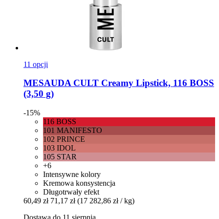
11 opcji
MESAUDA
CULT Creamy Lipstick, 116 BOSS
(3,50 g)
-15%
116 BOSS
101 MANIFESTO
102 PRINCE
103 IDOL
105 STAR
+6
Intensywne kolory
Kremowa konsystencja
Długotrwały efekt
60,49 zł
71,17 zł
(17 282,86 zł / kg)
Dostawa do 11 sierpnia