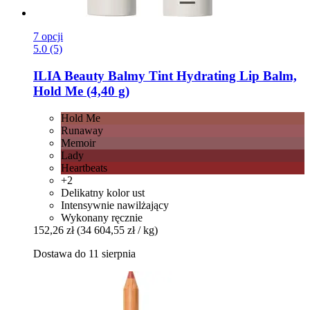
7 opcji
5.0 (5)
ILIA Beauty
Balmy Tint Hydrating Lip Balm,
Hold Me (4,40 g)
Hold Me
Runaway
Memoir
Lady
Heartbeats
+2
Delikatny kolor ust
Intensywnie nawilżający
Wykonany ręcznie
152,26 zł
(34 604,55 zł / kg)
Dostawa do 11 sierpnia