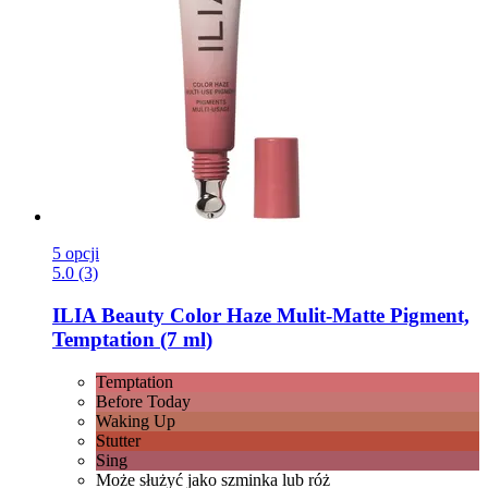
5 opcji
5.0 (3)
ILIA Beauty
Color Haze Mulit-​Matte Pigment,
Temptation (7 ml)
Temptation
Before Today
Waking Up
Stutter
Sing
Może służyć jako szminka lub róż