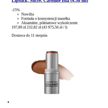
Lipstick, Sucré, Caroline Issa (4,50 ml)
-15%
Nawilża
Formuła o konsystencji masełka
Aksamitne, półmatowe wykończenie
197,89 zł
232,82 zł
(43 975,56 zł / l)
Dostawa do 11 sierpnia