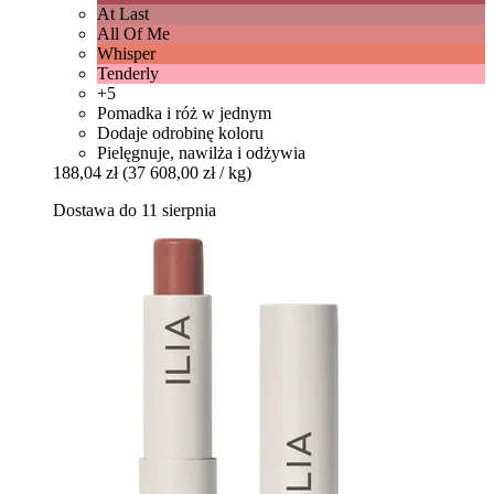
At Last
All Of Me
Whisper
Tenderly
+5
Pomadka i róż w jednym
Dodaje odrobinę koloru
Pielęgnuje, nawilża i odżywia
188,04 zł
(37 608,00 zł / kg)
Dostawa do 11 sierpnia