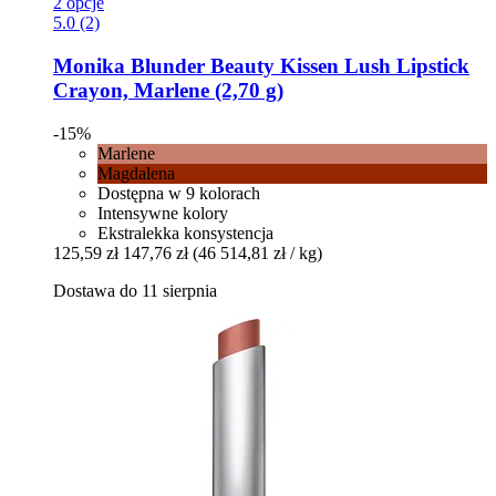
2 opcje
5.0 (2)
Monika Blunder Beauty
Kissen Lush Lipstick
Crayon, Marlene (2,70 g)
-15%
Marlene
Magdalena
Dostępna w 9 kolorach
Intensywne kolory
Ekstralekka konsystencja
125,59 zł
147,76 zł
(46 514,81 zł / kg)
Dostawa do 11 sierpnia