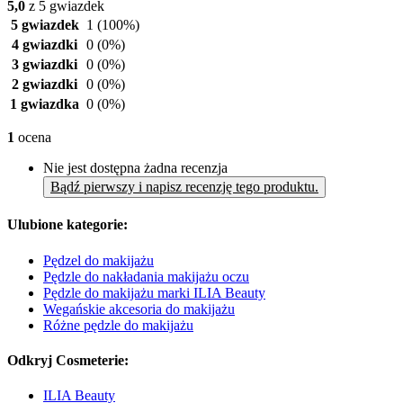
5,0
z 5 gwiazdek
5 gwiazdek
1
(100%)
4 gwiazdki
0
(0%)
3 gwiazdki
0
(0%)
2 gwiazdki
0
(0%)
1 gwiazdka
0
(0%)
1
ocena
Nie jest dostępna żadna recenzja
Bądź pierwszy i napisz recenzję tego produktu.
Ulubione kategorie:
Pędzel do makijażu
Pędzle do nakładania makijażu oczu
Pędzle do makijażu marki ILIA Beauty
Wegańskie akcesoria do makijażu
Różne pędzle do makijażu
Odkryj Cosmeterie:
ILIA Beauty