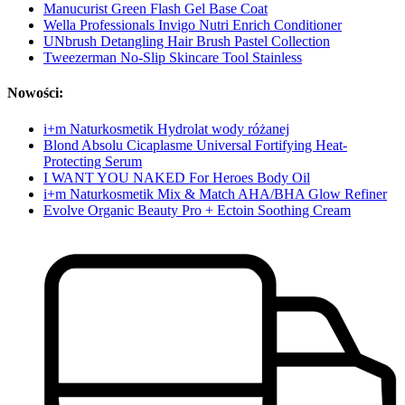
Manucurist Green Flash Gel Base Coat
Wella Professionals Invigo Nutri Enrich Conditioner
UNbrush Detangling Hair Brush Pastel Collection
Tweezerman No-Slip Skincare Tool Stainless
Nowości:
i+m Naturkosmetik Hydrolat wody różanej
Blond Absolu Cicaplasme Universal Fortifying Heat-
Protecting Serum
I WANT YOU NAKED For Heroes Body Oil
i+m Naturkosmetik Mix & Match AHA/BHA Glow Refiner
Evolve Organic Beauty Pro + Ectoin Soothing Cream