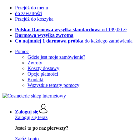
Przejdź do menu
do zawartości
Przejdź do koszyka
Polska: Darmowa wysyłka standardowa
od 199,00 zł
Darmowa wysyłka zwrotna
Co najmniej 1 darmowa próbka
do każdego zamówienia
Pomoc
Gdzie jest moje zamówienie?
Zwroty
Koszty dostawy
Opcje płatności
Kontakt
Wszystkie tematy pomocy
Zaloguj się
Zaloguj się teraz
Jesteś tu
po raz pierwszy?
Załóż konto