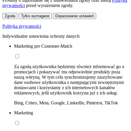
Prosimy o zapoznanie się z ustawieniami zgody oraz naszą
Polityką
prywatności
przed wyrażeniem zgody.
Zgoda
Tylko wymagane
Dopasowanie ustawień
Polityka prywatności
Indywidualne ustawienia ochrony danych
Marketing per Customer-Match
Za zgodą użytkownika będziemy również informować go o
promocjach i pokazywać mu odpowiednie produkty poza
naszą witryną. W tym celu synchronizujemy zaszyfrowane
dane osobowe użytkownika z następującymi zewnętrznymi
dostawcami i korzystamy z ich internetowych kanałów
reklamowych, jeśli użytkownik korzysta już z ich usług:
Bing, Criteo, Meta, Google, LinkedIn, Pinterest, TikTok
Marketing