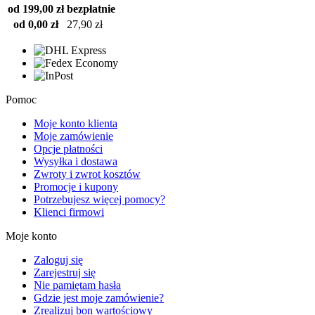
od 199,00 zł
bezpłatnie
od 0,00 zł
27,90 zł
Pomoc
Moje konto klienta
Moje zamówienie
Opcje płatności
Wysyłka i dostawa
Zwroty i zwrot kosztów
Promocje i kupony
Potrzebujesz więcej pomocy?
Klienci firmowi
Moje konto
Zaloguj się
Zarejestruj się
Nie pamiętam hasła
Gdzie jest moje zamówienie?
Zrealizuj bon wartościowy