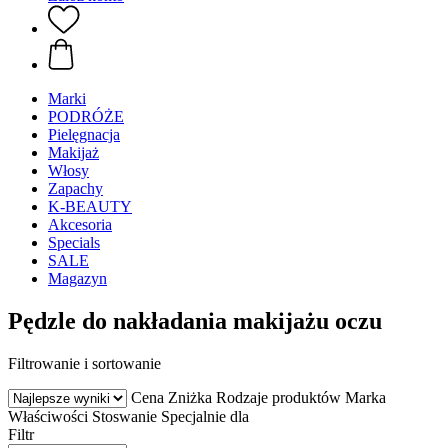
Marki
PODRÓŻE
Pielęgnacja
Makijaż
Włosy
Zapachy
K-BEAUTY
Akcesoria
Specials
SALE
Magazyn
Pędzle do nakładania makijażu oczu
Filtrowanie i sortowanie
Cena
Zniżka
Rodzaje produktów
Marka
Właściwości
Stoswanie
Specjalnie dla
Filtr