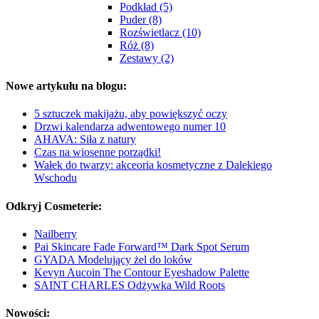
Podkład (5)
Puder (8)
Rozświetlacz (10)
Róż (8)
Zestawy (2)
Nowe artykułu na blogu:
5 sztuczek makijażu, aby powiększyć oczy
Drzwi kalendarza adwentowego numer 10
AHAVA: Siła z natury
Czas na wiosenne porządki!
Wałek do twarzy: akceoria kosmetyczne z Dalekiego
Wschodu
Odkryj Cosmeterie:
Nailberry
Pai Skincare Fade Forward™ Dark Spot Serum
GYADA Modelujący żel do loków
Kevyn Aucoin The Contour Eyeshadow Palette
SAINT CHARLES Odżywka Wild Roots
Nowości: