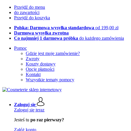
Przejdź do menu
do zawartości
Przejdź do koszyka
Polska: Darmowa wysyłka standardowa
od 199,00 zł
Darmowa wysyłka zwrotna
Co najmniej 1 darmowa próbka
do każdego zamówienia
Pomoc
Gdzie jest moje zamówienie?
Zwroty
Koszty dostawy
Opcje płatności
Kontakt
Wszystkie tematy pomocy
Zaloguj się
Zaloguj się teraz
Jesteś tu
po raz pierwszy?
Załóż konto