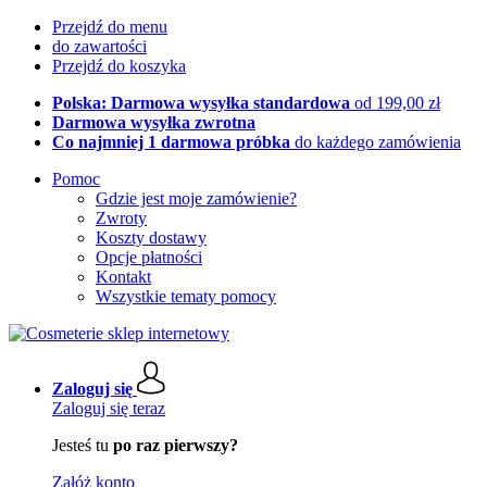
Przejdź do menu
do zawartości
Przejdź do koszyka
Polska: Darmowa wysyłka standardowa
od 199,00 zł
Darmowa wysyłka zwrotna
Co najmniej 1 darmowa próbka
do każdego zamówienia
Pomoc
Gdzie jest moje zamówienie?
Zwroty
Koszty dostawy
Opcje płatności
Kontakt
Wszystkie tematy pomocy
Zaloguj się
Zaloguj się teraz
Jesteś tu
po raz pierwszy?
Załóż konto