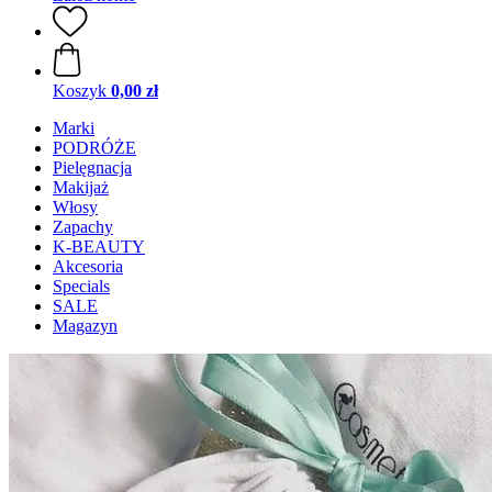
Koszyk
0,00 zł
Marki
PODRÓŻE
Pielęgnacja
Makijaż
Włosy
Zapachy
K-BEAUTY
Akcesoria
Specials
SALE
Magazyn