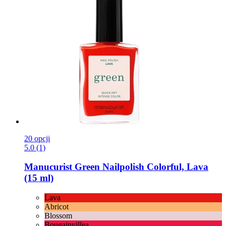
20 opcji
5.0 (1)
Manucurist
Green Nailpolish Colorful, Lava
(15 ml)
Lava
Abricot
Blossom
Bougainvillea