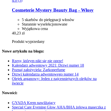
4.0 (5)
Cosmeterie
Mystery Beauty Bag -​ Włosy
5 skarbów do pielęgnacji włosów
Starannie wyselekcjonowane
Wyjątkowa cena
40,23 zł
Produkt wyprzedany
Nowe artykułu na blogu:
Rzęsy, którym nikt się nie oprze!
Kalendarz adwentowy 2021: Drzwi numer 18
Poznaj założyciela: Zarkoperfume
Drzwi kalendarza adwentowego numer 14
Olejek arganowy: Jeden z najcenniejszych olejków na
świecie
Nowości:
GYADA Krem nawilżający
Special Care Evening Glow AHA/BHA żelowa maseczka z