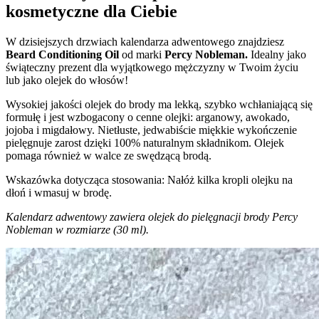
kosmetyczne dla Ciebie
W dzisiejszych drzwiach kalendarza adwentowego znajdziesz
Beard Conditioning Oil
od marki
Percy Nobleman.
Idealny jako
świąteczny prezent dla wyjątkowego mężczyzny w Twoim życiu
lub jako olejek do włosów!
Wysokiej jakości olejek do brody ma lekką, szybko wchłaniającą się
formułę i jest wzbogacony o cenne olejki: arganowy, awokado,
jojoba i migdałowy. Nietłuste, jedwabiście miękkie wykończenie
pielęgnuje zarost dzięki 100% naturalnym składnikom. Olejek
pomaga również w walce ze swędzącą brodą.
Wskazówka dotycząca stosowania: Nałóż kilka kropli olejku na
dłoń i wmasuj w brodę.
Kalendarz adwentowy zawiera olejek do pielęgnacji brody Percy
Nobleman w rozmiarze (30 ml).